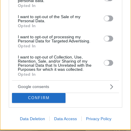
personal data.
grant or deny consent to Google and its third-party tags to
Opted In
use your data for below specified purposes in below Google
consent section.
I want to opt-out of the Sale of my
Personal Data.
Opted In
I want to opt-out of processing my
Personal Data for Targeted Advertising.
Opted In
I want to opt-out of Collection, Use,
Retention, Sale, and/or Sharing of my
06.06.2025, 11:46
Personal Data that Is Unrelated with the
Τζάνειο: Έχουν πληγεί πέντε βασικά κέντρα του
Purposes for which it was collected.
οργανισμού της 62χρονης, δεν έχει επαφή με το
Opted In
περιβάλλον - «Γελούσε με τα παιδιά της το προηγούμενο
βράδυ»
Google consents
CONFIRM
Thema Insights
Data Deletion
Data Access
Privacy Policy