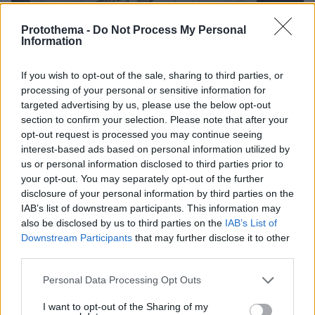
Protothema -
Do Not Process My Personal
Information
If you wish to opt-out of the sale, sharing to third parties, or
02.07.2025, 10:59
processing of your personal or sensitive information for
Επιδεινώθηκε η υγεία της 62χρονης με τη λάθος μετάγγιση
targeted advertising by us, please use the below opt-out
στο Τζάνειο - Η οικογένεια της θέλει να γίνει δωρεά
section to confirm your selection. Please note that after your
οργάνων
opt-out request is processed you may continue seeing
interest-based ads based on personal information utilized by
us or personal information disclosed to third parties prior to
your opt-out. You may separately opt-out of the further
disclosure of your personal information by third parties on the
IAB’s list of downstream participants. This information may
also be disclosed by us to third parties on the
IAB’s List of
Downstream Participants
that may further disclose it to other
third parties.
Please note that this website/app uses one or more Google
Personal Data Processing Opt Outs
services and may gather and store information including but
not limited to your visit or usage behaviour. You may click to
I want to opt-out of the Sharing of my