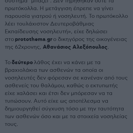
σύστημα "μπάζει". Δεν τηρήθηκαν ούτε τα
πρωτόκολλα. Η μετάγγιση έπρεπε να γίνει
παρουσία γιατρού ή νοσηλευτή. Το πρωτόκολλο
λέει τουλάχιστον Δευτεροβάθμιας
Εκπαίδευσης νοσηλευτή», είχε δηλώσει
protothema
gr
στο
.
ο δικηγόρος της οικογένειας
Αθανάσιος Αλεξόπουλος
της 62χρονης,
.
δεύτερο
Το
λάθος έχει να κάνει με τα
βραχιολάκια των ασθενών τα οποία οι
νοσηλευτές δεν φόρεσαν σε κανέναν από τους
ασθενείς του θαλάμου, καθώς ο εκτυπωτής
είχε χαλάσει και έτσι δεν μπόρεσαν να τα
τυπώσουν. Αυτό είχε ως αποτέλεσμα να
δημιουργηθεί σύγχυση τόσο με την ταυτότητα
των ασθενών όσο και με τα στοιχεία νοσηλείας
τους.