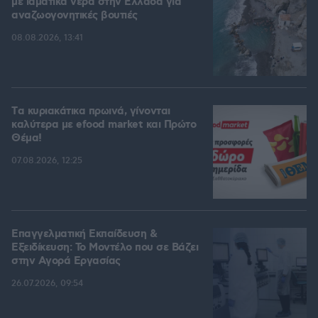
με ιαματικά νερά στην Ελλάδα για
αναζωογονητικές βουτιές
08.08.2026, 13:41
Tα κυριακάτικα πρωινά, γίνονται
καλύτερα με efood market και Πρώτο
Θέμα!
07.08.2026, 12:25
Επαγγελματική Εκπαίδευση &
Εξειδίκευση: Το Mοντέλο που σε Bάζει
στην Aγορά Eργασίας
26.07.2026, 09:54