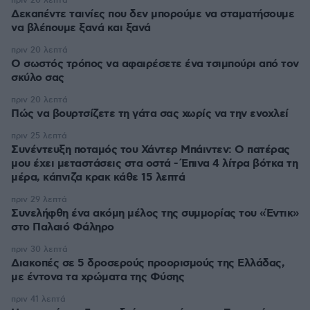
πριν 20 λεπτά
Δεκαπέντε ταινίες που δεν μπορούμε να σταματήσουμε
να βλέπουμε ξανά και ξανά
πριν 20 λεπτά
Ο σωστός τρόπος να αφαιρέσετε ένα τσιμπούρι από τον
σκύλο σας
πριν 20 λεπτά
Πώς να βουρτσίζετε τη γάτα σας χωρίς να την ενοχλεί
πριν 25 λεπτά
Συνέντευξη ποταμός του Χάντερ Μπάιντεν: Ο πατέρας
μου έχει μεταστάσεις στα οστά - Έπινα 4 λίτρα βότκα τη
μέρα, κάπνιζα κρακ κάθε 15 λεπτά
πριν 29 λεπτά
Συνελήφθη ένα ακόμη μέλος της συμμορίας του «Έντικ»
στο Παλαιό Φάληρο
πριν 30 λεπτά
Διακοπές σε 5 δροσερούς προορισμούς της Ελλάδας,
με έντονα τα χρώματα της Φύσης
πριν 41 λεπτά