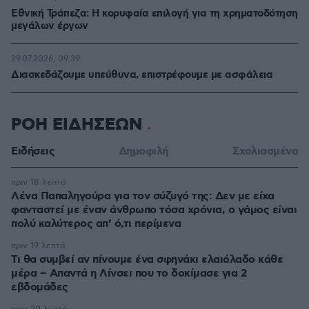
Εθνική Τράπεζα: Η κορυφαία επιλογή για τη χρηματοδότηση
μεγάλων έργων
29.07.2026, 09:39
Διασκεδάζουμε υπεύθυνα, επιστρέφουμε με ασφάλεια
ΡΟΗ ΕΙΔΗΣΕΩΝ
Ειδήσεις
Δημοφιλή
Σχολιασμένα
πριν 18 λεπτά
Λένα Παπαληγούρα για τον σύζυγό της: Δεν με είχα
φανταστεί με έναν άνθρωπο τόσα χρόνια, ο γάμος είναι
πολύ καλύτερος απ’ ό,τι περίμενα
πριν 19 λεπτά
Τι θα συμβεί αν πίνουμε ένα σφηνάκι ελαιόλαδο κάθε
μέρα – Απαντά η Λίνσει που το δοκίμασε για 2
εβδομάδες