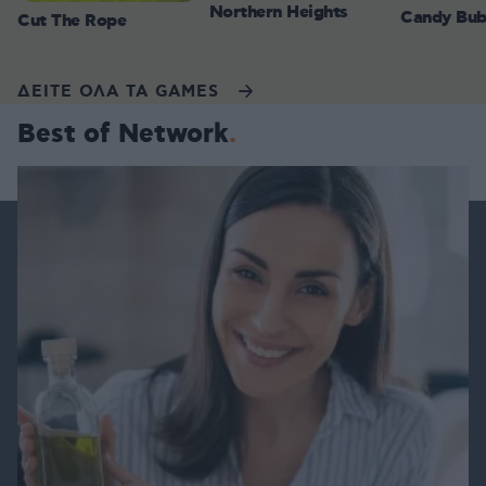
Northern Heights
Candy Bub
Cut The Rope
ΔΕΙΤΕ ΟΛΑ ΤΑ GAMES
Best of Network