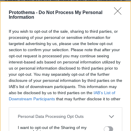
βοηθό AI που αλλάζει τον τρόπο με τον οποίο μαθαίνουν οι
φοιτητές
Protothema -
Do Not Process My Personal
Information
03.08.2026, 10:56
Η Smart φοιτητική κατοικία στην καρδιά της Αθήνας
If you wish to opt-out of the sale, sharing to third parties, or
processing of your personal or sensitive information for
29.07.2026, 09:39
targeted advertising by us, please use the below opt-out
Διασκεδάζουμε υπεύθυνα, επιστρέφουμε με ασφάλεια
section to confirm your selection. Please note that after your
opt-out request is processed you may continue seeing
interest-based ads based on personal information utilized by
ΡΟΗ ΕΙΔΗΣΕΩΝ
us or personal information disclosed to third parties prior to
your opt-out. You may separately opt-out of the further
Ειδήσεις
Δημοφιλή
Σχολιασμένα
disclosure of your personal information by third parties on the
IAB’s list of downstream participants. This information may
also be disclosed by us to third parties on the
IAB’s List of
LIVE UPDATE
πριν 7 λεπτά
Downstream Participants
that may further disclose it to other
ΠΑΟΚ - Άντερλεχτ 0-1 (Β' ημίχρονο): Παλεύει για την
third parties.
ισοφάριση ο «Δικέφαλος», έχασε πέναλτι ο Μιχαηλίδης,
Please note that this website/app uses one or more Google
Personal Data Processing Opt Outs
services and may gather and store information including but
πριν 8 λεπτά
not limited to your visit or usage behaviour. You may click to
I want to opt-out of the Sharing of my
Τροχαίο ατύχημα για τον Mike, η ανάρτηση του ράπερ