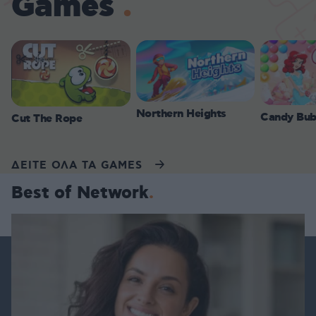
Games
Northern Heights
Candy Bub
Cut The Rope
ΔΕΙΤΕ ΟΛΑ ΤΑ GAMES
Best of Network