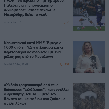
ΠΑΟΚ - Άντερλεχτ 0-1 (Β' ημίχρονο):
Παλεύει για την ισοφάριση ο
«Δικέφαλος», έχασε πέναλτι ο
Μιχαηλίδης, δείτε το γκολ
6
πριν 7 λεπτά
Καρυστιανού κατά ΜΜΕ: Έφυγαν
1.000 από τη ΝΔ για Σαμαρά και οι
περισσότεροι ασχολούνται με ένα
μέλος μας από το Μεσολόγγι
131
06.08.2026, 17:49
«Χυδαίο τραμπουκισμό από τους
διάφορους "φιλόζωους"» καταγγέλλει
ο ερευνητής του ΑΠΘ μετά τον
θάνατο του κουταβιού που ζούσε με
αγέλη λύκων