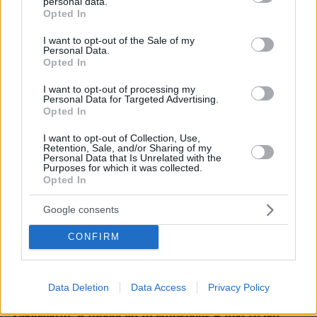
personal data.
grant or deny consent to Google and its third-party tags to
Opted In
πριν 10 λεπτά
use your data for below specified purposes in below Google
5 ιστορικές εκκλησίες που αξίζει να γνωρίσετε στην
consent section.
I want to opt-out of the Sale of my
παλιά πόλη της Κέρκυρας
Personal Data.
Opted In
πριν 13 λεπτά
Το λάθος που μπορεί να σου χαλάσει τις διακοπές
I want to opt-out of processing my
Personal Data for Targeted Advertising.
πριν 20 λεπτά
Opted In
Προϊόν εργαστηρίου ή της φύσης ο κορωνοϊός; Άλλα
έλεγε δημόσια ο Φάουτσι και άλλα ιδιωτικά, αρνήθηκε
I want to opt-out of Collection, Use,
Retention, Sale, and/or Sharing of my
100 φορές να απαντήσει στο Κογκρέσο
Personal Data that Is Unrelated with the
Purposes for which it was collected.
πριν 22 λεπτά
Opted In
Ξεκινούν τα δοκιμαστικά δρομολόγια της επέκτασης
του Μετρό Θεσσαλονίκης προς την Καλαμαριά,
Google consents
«ενθαρρυντικές οι πρώτες ενδείξεις» δηλώνει ο
Ταχιάος
CONFIRM
πριν 27 λεπτά
Για πάντα στη Ρεάλ Μαδρίτης ο Βινίσιους: Yπέγραψε
νέο συμβόλαιο έως το 2032 ο Βραζιλιάνος
Data Deletion
Data Access
Privacy Policy
πριν 30 λεπτά
Σφουγγάτο: 8 τρόποι να το φτιάξουμε – Από το πιο