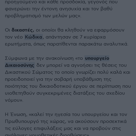
προηγούμενο και κάθε προσδοκία, γεγονός που
φανερώνει την έντονη ανησυχία και τον βαθύ
προβληματισμό των μελών μας
».
δικαστές,
Οι
οι
οποίοι θα κληθούν να
εφ
α
ρμόσουν
Κώδικα
τον νέο
, απάντησαν σε 7 κυρίαρχα
ερωτήματα, όπως παρατίθενται παρακάτω αναλυτικά.
υπουργείο
Σύμφωνα με
την
ανακοίνωση
«
το
Δικαιοσύνης
δεν μπορεί να αγνοήσει τις θέσεις του
Δικαστικού Σώματος το οποίο γνωρίζει πολύ καλά και
προειδοποιεί για την σοβαρή υποβάθμιση της
ποιότητας του δικαιοδοτικού έργου σε περίπτωση που
υιοθετηθούν συγκεκριμένες διατάξεις του σχεδίου
νόμου
».
Η Ένωση,
«
καλεί την ηγεσία του υπουργείου και τον
Πρωθυπουργό της χώρας, να ακούσουν προσεκτικά
τις εύλογες επιφυλάξεις μας και να προβούν στις
ανάλογες νομοθετικές διορθώσεις
».