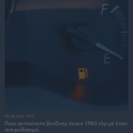
06.08.2026, 19:12
Ποιο αυτοκίνητο βενζίνης έκανε 1.980 χλμ με έναν
ανεφοδιασμό;