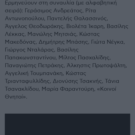
Ερμηνεύουν στη συναυλία (με αλφαβητική
σειρά): Γεράσιμος Ανδρεάτος, Ρίτα
Αντωνοπούλου, Παντελής Θαλασσινός,
Άγγελος Θεοδωράκης, Βιολέτα Ίκαρη, Βασίλης
Λέκκας, Μανώλης Μητσιάς, Κώστας
Μακεδόνας, Δημήτρης Μπάσης, Γιώτα Νέγκα,
Γιώργος Νταλάρας, Βασίλης
Παπακωνσταντίνου, Μίλτος Πασχαλίδης,
Παναγιώτης Πετράκης, Άλκηστις Πρωτοψάλτη,
Αγγελική Τουμπανάκη, Κώστας
Τριανταφυλλίδης, Διονύσης Τσακνής, Τάνια
Τσανακλίδου, Μαρία Φαραντούρη, «Κοινοί
Θνητοί».