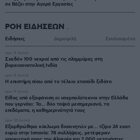
σε Bάζει στην Aγορά Eργασίας
ΡΟΗ ΕΙΔΗΣΕΩΝ
Ειδήσεις
Δημοφιλή
Σχολιασμένα
πριν 8 λεπτά
Σχεδόν 100 νεκροί από τις πλημμύρες στη
βορειοανατολική Ινδία
πριν 8 λεπτά
Η επιστήμη πίσω από το τέλειο χταπόδι ξιδάτο
πριν 9 λεπτά
Είδος υπό εξαφάνιση οι υπερπολύτεκνοι στην Ελλάδα
που γερνάει: Τα... δύο ταψιά μεσημεριανό, τα
επιδόματα, η καθημερινότητά τους
πριν 10 λεπτά
Εξαρθρώθηκε κύκλωμα διακινητών με... τζίρο 24 εκατ.
ευρώ στην Ισπανία: 78 συλλήψεις, μετέφεραν
ναρκωτικά προς την Αλγερία και 2.000 μετανάστες