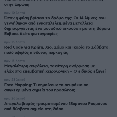
στην Ευρώπη
πριν 10 λεπτά
Όταν η φύση βρίσκει το δρόμο της: Οι 14 λίμνες που
γεννήθηκαν από εγκαταλελειμμένα μεταλλεία
δημιουργώντας ένα μοναδικό οικοσύστημα στη Βόρεια
Εύβοια, δείτε φωτογραφίες
πριν 15 λεπτά
Red Code για Κρήτη, Χίο, Σάμο και Ικαρία το Σάββατο,
πολύ υψηλός κίνδυνος πυρκαγιάς
πριν 15 λεπτά
Μεγαλύτερη ασφάλεια, ταχύτερη ανάρρωση με
ελάχιστα επεμβατική χειρουργική – Ο ειδικός εξηγεί
πριν 23 λεπτά
Face Mapping: Τι σημαίνουν τα σπυράκια σε
συγκεκριμένα σημεία του προσώπου;
πριν 26 λεπτά
Απεγκλωβισμός τραυματισμένου 18χρονου Ρουμάνου
από δύσβατο σημείο στη Θάσο