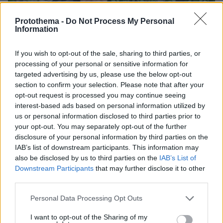
Protothema -
Do Not Process My Personal
Information
If you wish to opt-out of the sale, sharing to third parties, or
processing of your personal or sensitive information for
targeted advertising by us, please use the below opt-out
section to confirm your selection. Please note that after your
opt-out request is processed you may continue seeing
interest-based ads based on personal information utilized by
us or personal information disclosed to third parties prior to
your opt-out. You may separately opt-out of the further
disclosure of your personal information by third parties on the
IAB’s list of downstream participants. This information may
also be disclosed by us to third parties on the
IAB’s List of
Downstream Participants
that may further disclose it to other
07.08.2026, 07:19
third parties.
«Δεν το πιστεύουμε», λένε οι Αμερικανοί που
Please note that this website/app uses one or more Google
υιοθέτησαν τον Αφγανό στη Λέσβο - Η αρχική
Personal Data Processing Opt Outs
services and may gather and store information including but
εκδοχή για το φονικό στην Κυψέλη και η σιωπή
not limited to your visit or usage behaviour. You may click to
I want to opt-out of the Sharing of my
στην απολογία