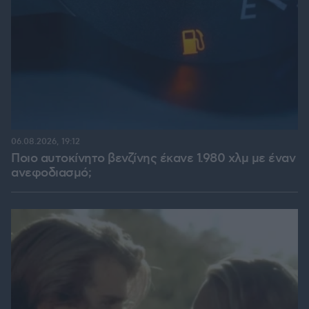
06.08.2026, 19:12
Ποιο αυτοκίνητο βενζίνης έκανε 1.980 χλμ με έναν
ανεφοδιασμό;