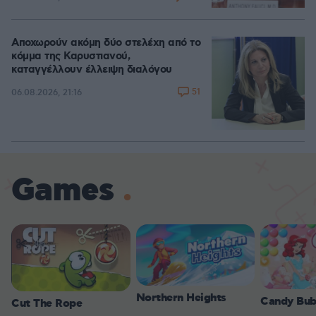
Αποχωρούν ακόμη δύο στελέχη από το
κόμμα της Καρυστιανού,
καταγγέλλουν έλλειψη διαλόγου
51
06.08.2026, 21:16
Games
Northern Heights
Candy Bub
Cut The Rope