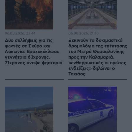
06.08.2026, 22:44
06.08.2026, 21:38
Δύο συλλήψεις για τις
Ξεκινούν τα δοκιμαστικά
φωτιές σε Σκύρο και
δρομολόγια της επέκτασης
Λακωνία: Βραχυκύκλωσε
του Μετρό Θεσσαλονίκης
γεννήτρια 63χρονης,
προς την Καλαμαριά,
71χρονος άναψε ψησταριά
«ενθαρρυντικές οι πρώτες
ενδείξεις» δηλώνει ο
Ταχιάος