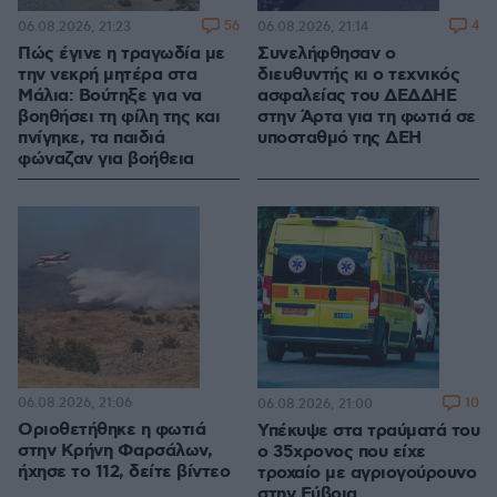
56
4
06.08.2026, 21:23
06.08.2026, 21:14
Πώς έγινε η τραγωδία με
Συνελήφθησαν ο
την νεκρή μητέρα στα
διευθυντής κι ο τεχνικός
Μάλια: Βούτηξε για να
ασφαλείας του ΔΕΔΔΗΕ
βοηθήσει τη φίλη της και
στην Άρτα για τη φωτιά σε
πνίγηκε, τα παιδιά
υποσταθμό της ΔΕΗ
φώναζαν για βοήθεια
06.08.2026, 21:06
10
06.08.2026, 21:00
Οριοθετήθηκε η φωτιά
Υπέκυψε στα τραύματά του
στην Κρήνη Φαρσάλων,
ο 35χρονος που είχε
ήχησε το 112, δείτε βίντεο
τροχαίο με αγριογούρουνο
στην Εύβοια