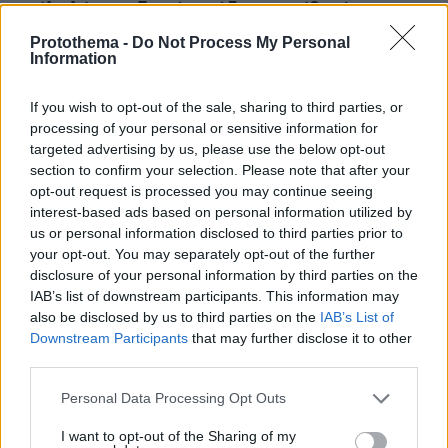
αγέλη λύκων εξηγεί γιατί δεν επενέβη, όταν το
είδε άρρωστο
Protothema -
Do Not Process My Personal
Information
Πώς έγινε η τραγωδία με την νεκρή
If you wish to opt-out of the sale, sharing to third parties, or
μητέρα στα Μάλια: Βούτηξε για να
processing of your personal or sensitive information for
βοηθήσει τη φίλη της και πνίγηκε, τα
παιδιά φώναζαν για βοήθεια
targeted advertising by us, please use the below opt-out
section to confirm your selection. Please note that after your
56
06.08.2026, 21:23
opt-out request is processed you may continue seeing
interest-based ads based on personal information utilized by
us or personal information disclosed to third parties prior to
your opt-out. You may separately opt-out of the further
Γιώργος Παράσχος: Χαμογελαστός,
disclosure of your personal information by third parties on the
δίνει τη μάχη του με τον καρκίνο,
IAB’s list of downstream participants. This information may
μπήκε στο νοσοκομείο για νέα
also be disclosed by us to third parties on the
IAB’s List of
θεραπεία
Downstream Participants
that may further disclose it to other
57
06.08.2026, 18:00
third parties.
Please note that this website/app uses one or more Google
Personal Data Processing Opt Outs
services and may gather and store information including but
not limited to your visit or usage behaviour. You may click to
I want to opt-out of the Sharing of my
Αριστοτέλης Δαμίγος: Σε κλίμα