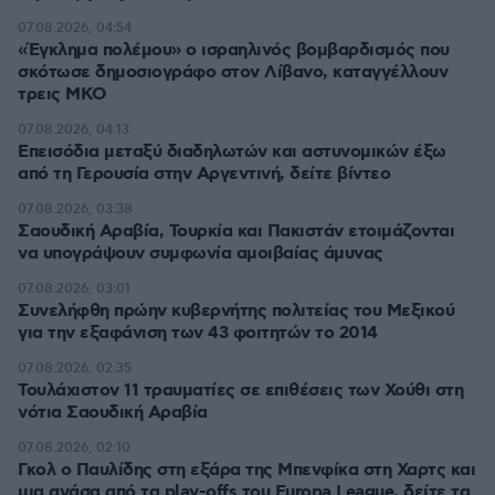
07.08.2026, 04:54
«Έγκλημα πολέμου» ο ισραηλινός βομβαρδισμός που
σκότωσε δημοσιογράφο στον Λίβανο, καταγγέλλουν
τρεις ΜΚΟ
07.08.2026, 04:13
Επεισόδια μεταξύ διαδηλωτών και αστυνομικών έξω
από τη Γερουσία στην Αργεντινή, δείτε βίντεο
07.08.2026, 03:38
Σαουδική Αραβία, Τουρκία και Πακιστάν ετοιμάζονται
να υπογράψουν συμφωνία αμοιβαίας άμυνας
07.08.2026, 03:01
Συνελήφθη πρώην κυβερνήτης πολιτείας του Μεξικού
για την εξαφάνιση των 43 φοιτητών το 2014
07.08.2026, 02:35
Τουλάχιστον 11 τραυματίες σε επιθέσεις των Χούθι στη
νότια Σαουδική Αραβία
07.08.2026, 02:10
Γκολ ο Παυλίδης στη εξάρα της Μπενφίκα στη Χαρτς και
μια ανάσα από τα play-offs του Europa League, δείτε τα