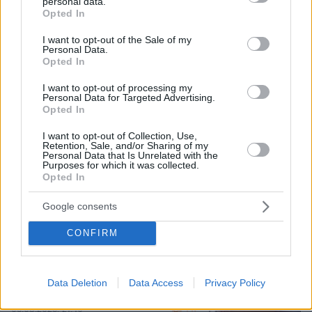
personal data.
οδύνης έγινε η αποτέφρωση του
grant or deny consent to Google and its third-party tags to
Opted In
συντονιστή που σκοτώθηκε μετά τη
use your data for below specified purposes in below Google
σύγκρουση ελικοπτέρων στην Ψάθα,
consent section.
I want to opt-out of the Sale of my
φωτογραφίες
Personal Data.
Opted In
127
06.08.2026, 20:03
I want to opt-out of processing my
Personal Data for Targeted Advertising.
Opted In
Πέθανε το άσπρο κουτάβι που
συμβίωνε με αγέλη λύκων στην
I want to opt-out of Collection, Use,
Κεντρική Μακεδονία: Καλό ταξίδι
Retention, Sale, and/or Sharing of my
μικρέ, δείτε βίντεο
Personal Data that Is Unrelated with the
Purposes for which it was collected.
160
06.08.2026, 16:39
Opted In
Google consents
Προϊόν εργαστηρίου ή της φύσης ο
CONFIRM
κορωνοϊός; Άλλα έλεγε δημόσια ο
Φάουτσι και άλλα ιδιωτικά, αρνήθηκε
100 φορές να απαντήσει στο
Data Deletion
Data Access
Privacy Policy
Κογκρέσο
147
06.08.2026, 21:40