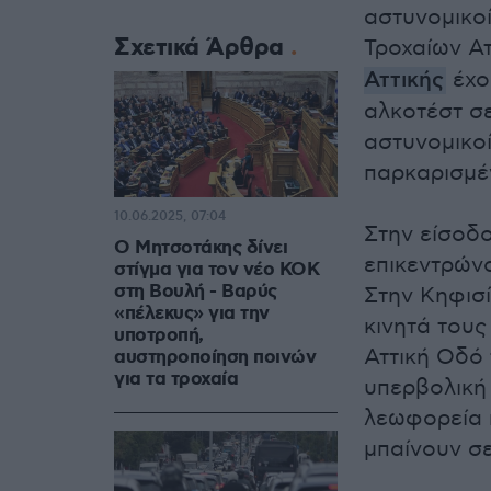
αστυνομικο
Σχετικά Άρθρα
Τροχαίων Α
Αττικής
έχου
αλκοτέστ σε
αστυνομικοί
παρκαρισμέ
10.06.2025, 07:04
Στην είσοδο
Ο Μητσοτάκης δίνει
επικεντρών
στίγμα για τον νέο ΚΟΚ
στη Βουλή - Βαρύς
Στην Κηφισ
«πέλεκυς» για την
κινητά τους
υποτροπή,
Αττική Οδό
αυστηροποίηση ποινών
για τα τροχαία
υπερβολική
λεωφορεία
μπαίνουν σ