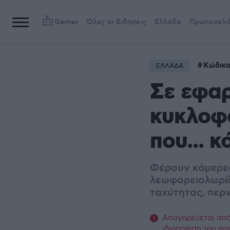
Games
Όλες οι Ειδήσεις
Ελλάδα
Πρωτοσέλι
Κώδικα
ΕΛΛΑΔΑ
Σε εφαρ
κυκλοφ
που... 
Φέρουν κάμερες
λεωφορειολωρίδ
ταχύτητας, περ
Απαγορεύεται από 
ιδιοποίηση του πα