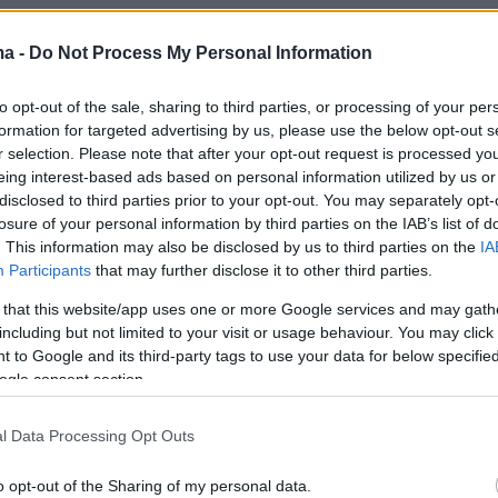
εβδομάδα μετά από την ψήφιση του νέου
ma -
Do Not Process My Personal Information
κής Κυκλοφορίας (ΚΟΚ) βλέπουμε μια
to opt-out of the sale, sharing to third parties, or processing of your per
αλλαγή του δόγματος λειτουργίας και
formation for targeted advertising by us, please use the below opt-out s
 Τροχαίας. Πρόκειται για ένα δόγμα μηδενικής
r selection. Please note that after your opt-out request is processed y
παραβάσεις όπως η οδήγηση έπειτα από
eing interest-based ads based on personal information utilized by us or
disclosed to third parties prior to your opt-out. You may separately opt-
 αλκοόλ, με επιχειρήσεις που θα μπορούσαν
losure of your personal information by third parties on the IAB’s list of
ούν «κόσκινο», αφού σταματούν κυριολεκτικά
. This information may also be disclosed by us to third parties on the
IA
.
Participants
that may further disclose it to other third parties.
 that this website/app uses one or more Google services and may gath
 πενθήμερο (12-16 Ιουνίου) και μόνο στο
including but not limited to your visit or usage behaviour. You may click 
 to Google and its third-party tags to use your data for below specifi
 Αττικής έγιναν περισσότεροι από 16.000
ogle consent section.
 βεβαιώθηκαν περισσότερες από 1.600
 Κατά μέσο όρο αυτό σημαίνει ότι κάθε λεπτό
l Data Processing Opt Outs
ύο οδηγοί ελέγχονται από την Τροχαία σε όλ
κι ένας παραβάτης εντοπίζεται κάθε 4 λεπτά.
o opt-out of the Sharing of my personal data.