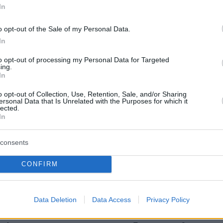
In
μια προσωρινή εξόρμηση που θα… περάσει αλλ
o opt-out of the Sale of my Personal Data.
γματικότητα που μόλις άρχισε και θα ενταθεί
In
υργία των χιλιάδων καμερών μέχρι να
to opt-out of processing my Personal Data for Targeted
ο χάος που επικρατεί στους δρόμους και να
ing.
In
το αιματοκύλισμα στην ελληνική άσφαλτο.
o opt-out of Collection, Use, Retention, Sale, and/or Sharing
ersonal Data that Is Unrelated with the Purposes for which it
lected.
In
στα νησιά
consents
ο Προστασίας του Πολίτη έχει σχεδιάσει τη
CONFIRM
αι
ένταση ελέγχων αλκοτέστ
σε όλους τους
ι μόνο στην παραλιακή), αλλά και την
ν θερινών ελέγχων ιδιαίτερα στις νησιωτικές
Data Deletion
Data Access
Privacy Policy
ου τα στατιστικά δείχνουν αυξημένα τροχαία.