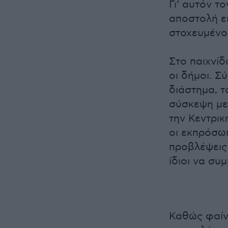
Γι’ αυτόν τ
αποστολή ει
στοχευμένο
Στο παιχνίδ
οι δήμοι. 
διάστημα, 
σύσκεψη με
την Κεντρι
οι εκπρόσωπ
προβλέψεις 
ίδιοι να συ
Καθώς φαίνε