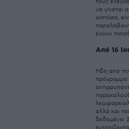
τους ελέγχο
να γίνεται 
ωστόσο, είν
παραλάβουν 
έχουν τοπο
Από 16 Ιο
Ηδη από την
πρόγραµµα 
αντιρρυπαντ
παρακολούθ
λεωφορειολ
αλλά και τ
δεδοµένα. Σ
εντοπίζοντα