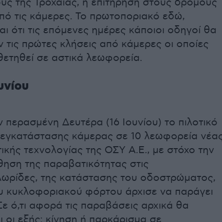
υς της Τροχαίας, η επιτήρηση στους δρόμους
από τις κάμερες. Το πρωτοποριακό εδώ,
αι ότι τις επόμενες ημέρες κάποιοι οδηγοί θα
τις πρώτες κλήσεις από κάμερες οι οποίες
θετηθεί σε αστικά λεωφορεία.
υνίου
 περασμένη Δευτέρα (16 Ιουνίου) το πιλοτικό
εγκατάστασης κάµερας σε 10 λεωφορεία νέα
ικής τεχνολογίας της ΟΣΥ Α.Ε., µε στόχο την
ηση της παραβατικότητας στις
ωρίδες, της κατάστασης του οδοστρώµατος,
ου κυκλοφοριακού φόρτου άρχισε να παράγει
ε ό,τι αφορά τις παραβάσεις αρχικά θα
ι οι εξής: κίνηση ή παρκάρισµα σε