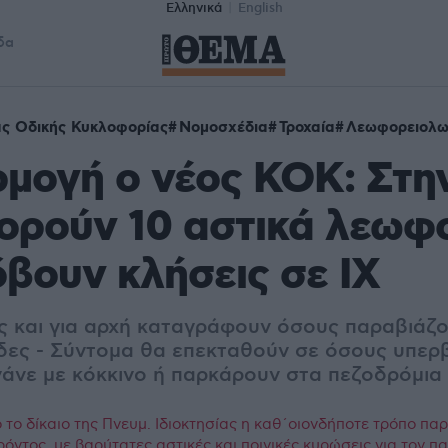
Ελληνικά
English
δα
ς Οδικής Κυκλοφορίας
Νομοσχέδια
Τροχαία
Λεωφορειολω
μογή ο νέος ΚΟΚ: Στη
ορούν 10 αστικά λεωφ
κόβουν κλήσεις σε ΙΧ
 και για αρχή καταγράφουν όσους παραβιάζο
ες - Σύντομα θα επεκταθούν σε όσους υπερβ
νάνε με κόκκινο ή παρκάρουν στα πεζοδρόμια
το δίκαιο της Πνευμ. Ιδιοκτησίας η καθ΄οιονδήποτε τρόπο πα
ρόντος, με βαρύτατες αστικές και ποινικές κυρώσεις για τον 