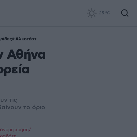
25
°C
ρίδες
Αλκοτέστ
ν Αθήνα
ορεία
υν τις
αίνουν το όριο
ράνομη χρήση/
παραβάτη