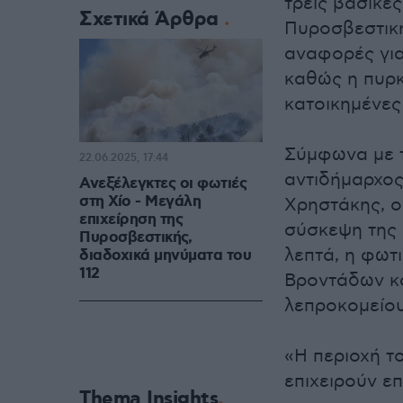
τρεις βασικές
Σχετικά Άρθρα
Πυροσβεστική
αναφορές για
καθώς η πυρκ
κατοικημένες
Σύμφωνα με 
22.06.2025, 17:44
αντιδήμαρχος
Ανεξέλεγκτες οι φωτιές
στη Χίο - Μεγάλη
Χρηστάκης, ο
επιχείρηση της
σύσκεψη της 
Πυροσβεστικής,
λεπτά, η φωτι
διαδοχικά μηνύματα του
112
Βροντάδων κα
λεπροκομείου
«Η περιοχή το
επιχειρούν ε
Thema Insights