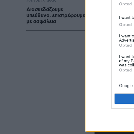
29.07.2026, 09:39
Opted 
Διασκεδάζουμε
υπεύθυνα, επιστρέφουμε
I want t
με ασφάλεια
Opted 
I want 
Advertis
Opted 
I want t
of my P
was col
Opted 
Google 