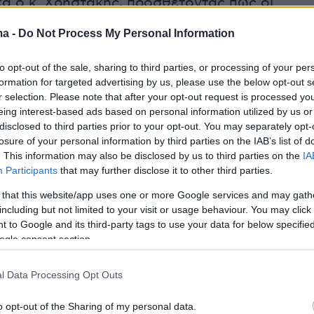
κά ο κ. Χρηστάκης, προσθέτοντας πως οι
ραμένουν πολλές ώρες χωρίς ρεύμα, γεγονός
ma -
Do Not Process My Personal Information
νει την καθημερινότητα των κατοίκων και την
 ετοιμότητα.
to opt-out of the sale, sharing to third parties, or processing of your per
formation for targeted advertising by us, please use the below opt-out s
r selection. Please note that after your opt-out request is processed y
, καταγράφεται αναζωπύρωση στην περιοχή το
eing interest-based ads based on personal information utilized by us or
που σπεύδουν άμεσα πυροσβεστικές δυνάμεις
disclosed to third parties prior to your opt-out. You may separately opt-
ται για κατοικημένη περιοχή.
losure of your personal information by third parties on the IAB’s list of
. This information may also be disclosed by us to third parties on the
IA
Participants
that may further disclose it to other third parties.
τωπο εντοπίζεται κοντά στο χωριό Δαφνώνας, 
 that this website/app uses one or more Google services and may gath
 δυνάμεις να προσπαθούν να περιορίσουν την
including but not limited to your visit or usage behaviour. You may click 
 φωτιάς έως τις πρώτες πρωινές ώρες.
 to Google and its third-party tags to use your data for below specifi
ogle consent section.
και βίντεο από τον Άγιο Μάρκο Βροντάδου:
l Data Processing Opt Outs
o opt-out of the Sharing of my personal data.