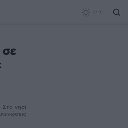
27
°C
 σε
ε
 Στο νησί
κκενώσεις
-