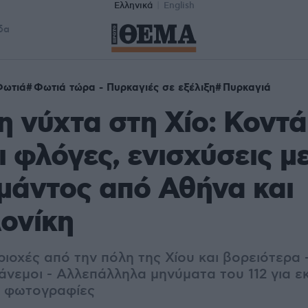
Ελληνικά
English
δα
Φωτιά
Φωτιά τώρα - Πυρκαγιές σε εξέλιξη
Πυρκαγιά
 νύχτα στη Χίο: Κοντά
οι φλόγες, ενισχύσεις μ
μάντος από Αθήνα και
ονίκη
ιοχές από την πόλη της Χίου και βορειότερα -
άνεμοι - Α
λλεπάλληλα μηνύματα του 112 για ε
αι φωτογραφίες