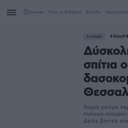
Games
Όλες οι Ειδήσεις
Ελλάδα
Πρωτοσέλι
Χίος
ΕΛΛΑΔΑ
Δύσκολη
σπίτια 
δασοκο
Θεσσαλ
Χωρίς ρεύμα περ
πνέουν ισχυροί 
Δείτε βίντεο κ