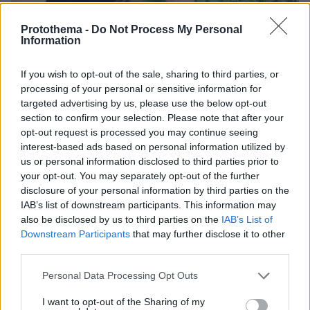
Protothema -
Do Not Process My Personal
Information
08.08.2026, 12:18
Από τη Μόρια στον γάμο, τη ΜΚΟ και την
If you wish to opt-out of the sale, sharing to third parties, or
κατηγορία για φόνο: Η σκοτεινή διαδρομή του
processing of your personal or sensitive information for
26χρονου Αφγανού που σκότωσε τη Βρετανίδα
targeted advertising by us, please use the below opt-out
στην Κυψέλη
section to confirm your selection. Please note that after your
opt-out request is processed you may continue seeing
interest-based ads based on personal information utilized by
Εντοπίστηκε η «Αράχνη» του Άσαντ:
us or personal information disclosed to third parties prior to
Πώς ένα ξεχασμένο σημειωματάριο
your opt-out. You may separately opt-out of the further
οδήγησε στα ίχνη του διαβόητου
disclosure of your personal information by third parties on the
αρχικατασκόπου
IAB’s list of downstream participants. This information may
also be disclosed by us to third parties on the
IAB’s List of
25
08.08.2026, 10:56
Downstream Participants
that may further disclose it to other
third parties.
Please note that this website/app uses one or more Google
Personal Data Processing Opt Outs
Βρέθηκε σορός σε σπηλιά κοντά στο
services and may gather and store information including but
εκκλησάκι των Αγίων Ισιδώρων στον
not limited to your visit or usage behaviour. You may click to
I want to opt-out of the Sharing of my
Λυκαβηττό