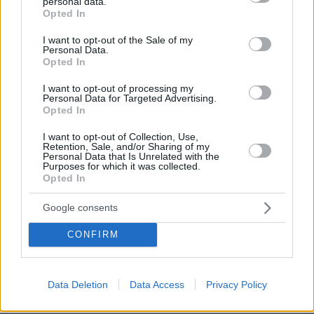
personal data.
grant or deny consent to Google and its third-party tags to
Opted In
101
08.08.2026, 12:40
use your data for below specified purposes in below Google
consent section.
I want to opt-out of the Sale of my
Personal Data.
Opted In
Βίντεο: Μεθυσμένη σκότωσε νύφη
I want to opt-out of processing my
Personal Data for Targeted Advertising.
λίγες ώρες μετά τον γάμο της και στο
Opted In
τμήμα ζητούσε κλαίγοντας τον πατέρα
της
I want to opt-out of Collection, Use,
Retention, Sale, and/or Sharing of my
107
08.08.2026, 09:25
Personal Data that Is Unrelated with the
Purposes for which it was collected.
Opted In
Google consents
Καρέ-καρέ η ανάλυση του τροχαίου
στις Σέρρες με νεκρούς μητέρα και
CONFIRM
γιο: Τι λέει πραγματογνώμονας στο
protothema
184
08.08.2026, 08:36
Data Deletion
Data Access
Privacy Policy