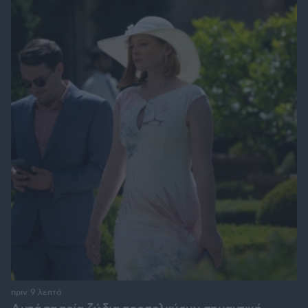
πριν 9 λεπτά