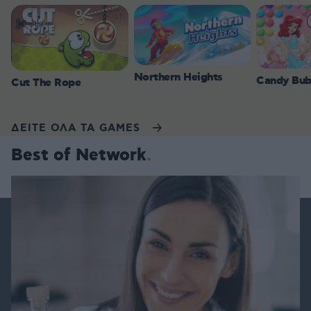
Northern Heights
Candy Bub
Cut The Rope
ΔΕΙΤΕ ΟΛΑ ΤΑ GAMES
Best of Network