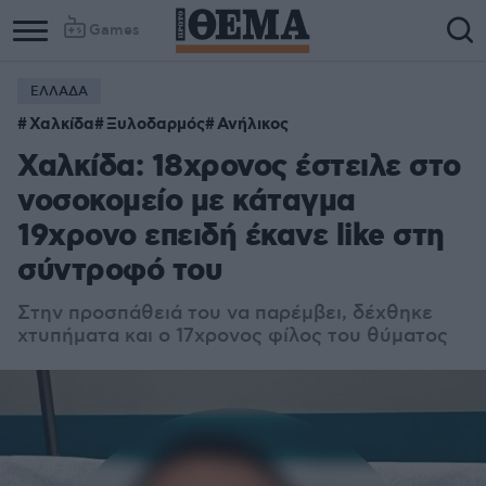
Games
ΕΛΛΑΔΑ
Column
Column
Χαλκίδα
Ξυλοδαρμός
Ανήλικος
1
2
Χαλκίδα: 18χρονος έστειλε στο
νοσοκομείο με κάταγμα
19χρονο επειδή έκανε like στη
σύντροφό του
Στην προσπάθειά του να παρέμβει, δέχθηκε
χτυπήματα και ο 17χρονος φίλος του θύματος