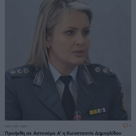
6
πριν μία ώρα
Προήχθη σε Αστυνόμο Α' η Κωνσταντία Δημογλίδου