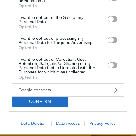
personal data.
grant or deny consent to Google and its third-party tags to
20χρονος Ινδός στραγγάλισε 19χρονη
Opted In
φοιτήτρια που ήθελε να τον χωρίσει
use your data for below specified purposes in below Google
consent section.
I want to opt-out of the Sale of my
11
10.08.2026, 06:57
Personal Data.
Opted In
I want to opt-out of processing my
Personal Data for Targeted Advertising.
Opted In
Η Χέιλι Μπίμπερ ξεσάλωσε στο ροζ
πάρτι της Κάιλι Τζένερ και έγλυψε τα
I want to opt-out of Collection, Use,
οπίσθια μιας φίλης τους, δείτε
Retention, Sale, and/or Sharing of my
φωτογραφίες
Personal Data that Is Unrelated with the
Purposes for which it was collected.
Opted In
3
10.08.2026, 06:22
Google consents
CONFIRM
Πέθανε στα 74 του χρόνια ο
σπουδαίος ηθοποιός Νίκος
Καλογερόπουλος
Data Deletion
Data Access
Privacy Policy
259
09.08.2026, 20:11