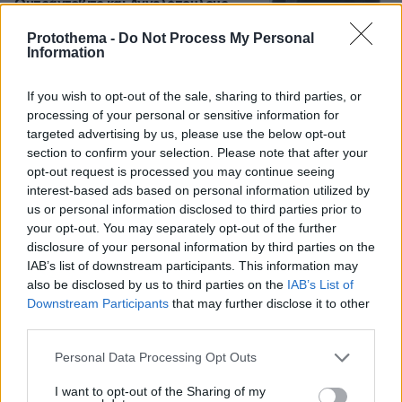
Ομπράντοβιτς και Αγγελόπουλους
125
09.08.2026, 18:32
Protothema -
Do Not Process My Personal
Information
Χάος στη Μέση Ανατολή 5 μήνες από
If you wish to opt-out of the sale, sharing to third parties, or
την έναρξη του πολέμου: Το
processing of your personal or sensitive information for
στριμωγμένο Ιράν ανεβάζει τον...
targeted advertising by us, please use the below opt-out
λογαριασμό, οι ΗΠΑ χάνουν τον
έλεγχο της επόμενης ημέρας
section to confirm your selection. Please note that after your
opt-out request is processed you may continue seeing
πριν μία ώρα
interest-based ads based on personal information utilized by
us or personal information disclosed to third parties prior to
your opt-out. You may separately opt-out of the further
Τα αναπάντητα ερωτήματα για την
disclosure of your personal information by third parties on the
τραγωδία στην Πάρο με τον νεκρό
IAB’s list of downstream participants. This information may
4χρονο στην πισίνα: Στο μικροσκόπιο
also be disclosed by us to third parties on the
IAB’s List of
οι κάμερες και ο ρόλος του
Downstream Participants
that may further disclose it to other
ναυαγοσώστη
third parties.
1
10.08.2026, 07:13
Please note that this website/app uses one or more Google
Personal Data Processing Opt Outs
services and may gather and store information including but
not limited to your visit or usage behaviour. You may click to
I want to opt-out of the Sharing of my
Άγριο έγκλημα στην Αριζόνα: