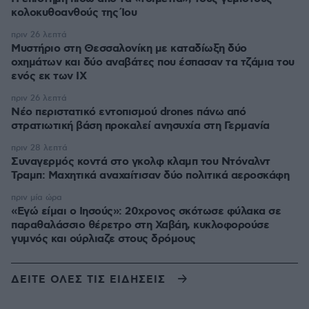
κολοκυθοανθούς της Ίου
πριν 26 λεπτά
Μυστήριο στη Θεσσαλονίκη με καταδίωξη δύο
οχημάτων και δύο αναβάτες που έσπασαν τα τζάμια του
ενός εκ των ΙΧ
πριν 26 λεπτά
Νέο περιστατικό εντοπισμού drones πάνω από
στρατιωτική βάση προκαλεί ανησυχία στη Γερμανία
πριν 28 λεπτά
Συναγερμός κοντά στο γκολφ κλαμπ του Ντόναλντ
Τραμπ: Μαχητικά αναχαίτισαν δύο πολιτικά αεροσκάφη
πριν μία ώρα
«Εγώ είμαι ο Ιησούς»: 20χρονος σκότωσε φύλακα σε
παραθαλάσσιο θέρετρο στη Χαβάη, κυκλοφορούσε
γυμνός και ούρλιαζε στους δρόμους
ΔΕΙΤΕ ΟΛΕΣ ΤΙΣ ΕΙΔΗΣΕΙΣ