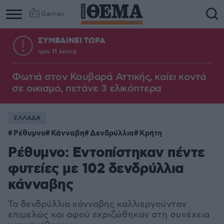
Games
ΣΥΜΒΑΙΝΕΙ ΤΩΡΑ
πριν 11 λεπτά
Φωτιά στον Κουβαρά Αττικής, καίει κοντά
σε οικισμό, πετάνε 3 ελικόπτερα
ΕΛΛΑΔΑ
Ρέθυμνο
Κάνναβη
Δενδρύλλια
Κρήτη
Ρέθυμνο: Εντοπίστηκαν πέντε
φυτείες με 102 δενδρύλλια
κάνναβης
Τα δενδρύλλια κάνναβης καλλιεργούνταν
επιμελώς και αφού εκριζώθηκαν στη συνέχεια