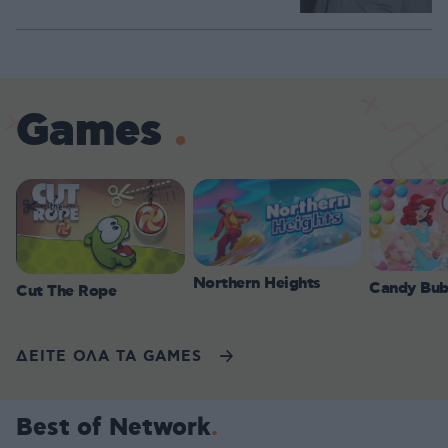
Games
Northern Heights
Candy Bub
Cut The Rope
ΔΕΙΤΕ ΟΛΑ ΤΑ GAMES
Best of Network