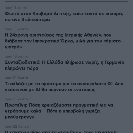
πριν 11 λεπτά
Φωτιά στον Κουβαρά Αττικής, καίει κοντά σε οικισμό,
πετάνε 3 ελικόπτερα
πριν 13 λεπτά
Η 24χρονη αριστούχος της Ιατρικής Αθηνών, που
διάβασε τον Ιπποκρατικό Όρκο, μιλά για τον «άριστο
γιατρό»
πριν 18 λεπτά
Συνταξιοδοτικό: H Ελλάδα πλήρωσε νωρίς, η Γερμανία
πληρώνει τώρα
πριν 21 λεπτά
Τι αλλάζει με τα πρόστιμα για τα ανασφάλιστα ΙΧ: Από
«κόσκινο» με AI θα περνούν οι ενστάσεις
πριν 21 λεπτά
Πρωτεΐνη: Πόση χρειαζόμαστε πραγματικά για να
γεράσουμε καλά – Πότε η υπερβολή γυρίζει
μπούμερανγκ
πριν 22 λεπτά
Η επιστήμη πίσω από τα «τσιμέτια», τους γεμιστούς