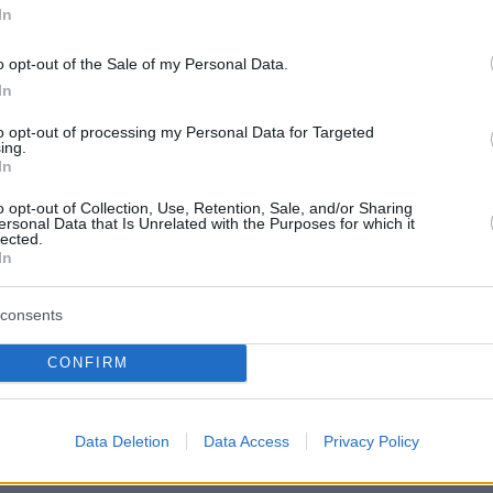
In
o opt-out of the Sale of my Personal Data.
αλλικά σπαθιά.
In
to opt-out of processing my Personal Data for Targeted
ύρματος
ing.
In
o opt-out of Collection, Use, Retention, Sale, and/or Sharing
ersonal Data that Is Unrelated with the Purposes for which it
lected.
In
ίρια συνολικού μήκους (21cm), με μήκος λάμα
το.
consents
 με ακατέργαστη ινδική κάνναβη, μη
CONFIRM
 ζυγιστεί.
Data Deletion
Data Access
Privacy Policy
τά τηλέφωνα.