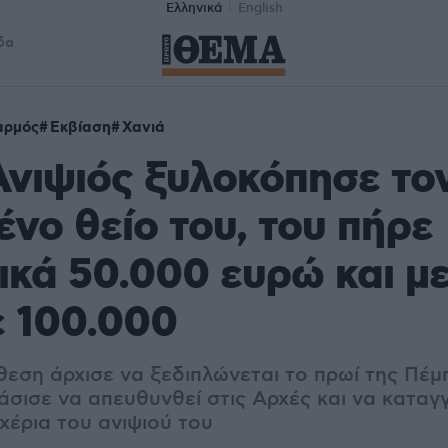
Ελληνικά
English
δα
αρμός
Εκβίαση
Χανιά
Ανιψιός ξυλοκόπησε το
ένο θείο του, του πήρε
ικά 50.000 ευρώ και μ
 100.000
εση άρχισε να ξεδιπλώνεται το πρωί της Πέμπ
σισε να απευθυνθεί στις Αρχές και να καταγγ
 χέρια του ανιψιού του