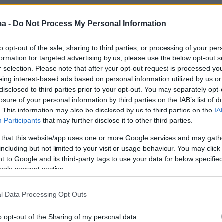
πρόσωπο.
ma -
Do Not Process My Personal Information
ια το θύμα πρόσθεσε πως αυτή δεν ήταν η
to opt-out of the sale, sharing to third parties, or processing of your per
 που υφίστατο αυτά τα
βασανιστήρια
από τον
formation for targeted advertising by us, please use the below opt-out s
. Όπως ανέφερε, το ίδιο είχε γίνει και αρχές
r selection. Please note that after your opt-out request is processed y
ου 2024, όταν ο ίδιος δράστης με την ίδια
eing interest-based ads based on personal information utilized by us or
disclosed to third parties prior to your opt-out. You may separately opt-
α (δηλαδή με απειλές και ξυλοδαρμό) τον
losure of your personal information by third parties on the IAB’s list of
 να του αποδώσει 50.000 ευρώ.
. This information may also be disclosed by us to third parties on the
IA
Participants
that may further disclose it to other third parties.
τάθεση του ηλικιωμένου, αστυνομικοί της
 that this website/app uses one or more Google services and may gath
νίων μετέβησαν χθες Πέμπτη στο σπίτι του
including but not limited to your visit or usage behaviour. You may click 
 to Google and its third-party tags to use your data for below specifi
ως δράστη όπου μετά από έλεγχο βρέθηκαν
ogle consent section.
έθηκαν:
l Data Processing Opt Outs
ο-βαλλίστρα με αναγραφή «JAGUAR» και 13
o opt-out of the Sharing of my personal data.