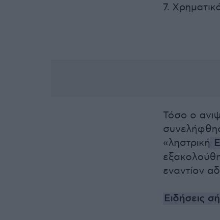
7. Χρηματι
Τόσο ο ανιψ
συνελήφθησ
«ληστρική
Ε
εξακολούθησ
εναντίον α
Ειδήσεις σ