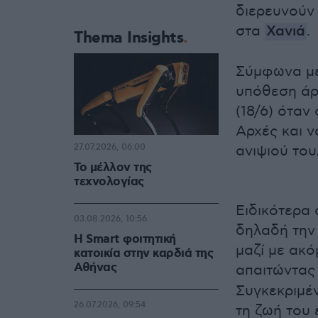
διερευνούν 
στα
Χανιά
.
Thema Insights
Σύμφωνα με
υπόθεση άρχ
(18/6) όταν
Αρχές και ν
27.07.2026, 06:00
ανιψιού του
Το μέλλον της
τεχνολογίας
Ειδικότερα 
03.08.2026, 10:56
δηλαδή την Τ
Η Smart φοιτητική
μαζί με ακό
κατοικία στην καρδιά της
Αθήνας
απαιτώντας
Συγκεκριμέν
26.07.2026, 09:54
τη ζωή του