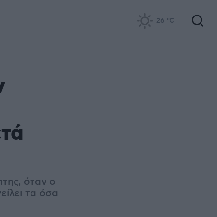
26
°C
ν
ετά
της, όταν ο
είλει τα όσα