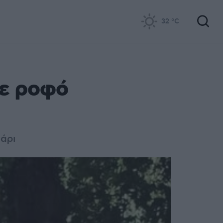
32
°C
ε ροφό
άρι