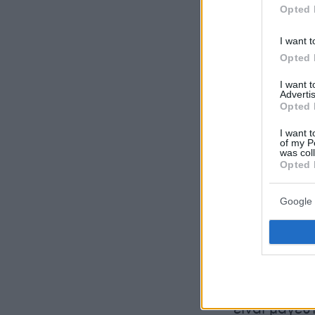
Opted 
I want t
Opted 
I want 
Advertis
Opted 
I want t
of my P
was col
Opted 
Google 
Η ανάρτηση
αυτό που έ
μεγάλο φρύδ
περιμένει. 
είναι μαγευ