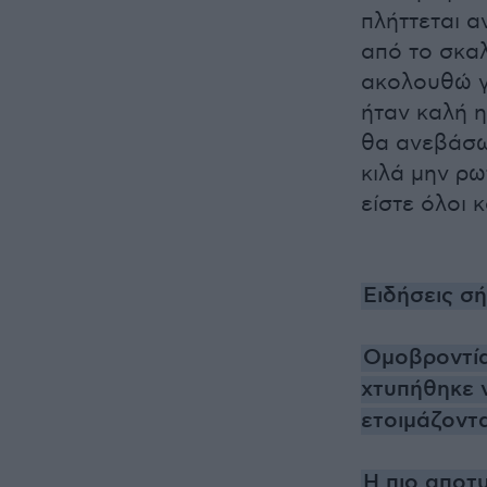
πλήττεται 
από το σκαλ
ακολουθώ γ
ήταν καλή η
θα ανεβάσω 
κιλά μην ρ
είστε όλοι 
Ειδήσεις σ
Ομοβροντία
χτυπήθηκε 
ετοιμάζοντα
Η πιο αποτυ