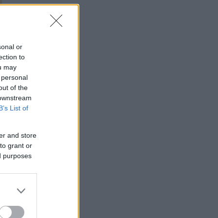
sonal or
ection to
ou may
 personal
out of the
 downstream
B’s List of
er and store
to grant or
ed purposes