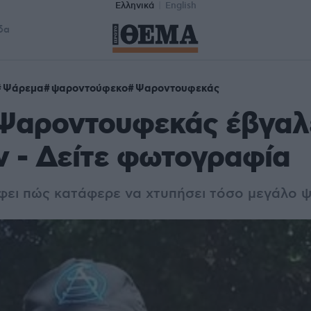
Ελληνικά
English
δα
Ψάρεμα
ψαροντούφεκο
Ψαροντουφεκάς
 Ψαροντουφεκάς έβγαλ
ν - Δείτε φωτογραφία
άφει πώς κατάφερε να χτυπήσει τόσο μεγάλο ψ