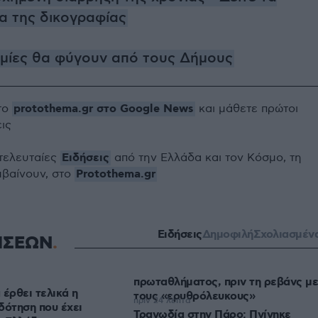
α της δικογραφίας
μίες θα φύγουν από τους Δήμους
protothema.gr στο Google News
το
και μάθετε πρώτοι
εις
Ειδήσεις
 τελευταίες
από την Ελλάδα και τον Κόσμο, τη
Protothema.gr
μβαίνουν, στο
Ειδήσεις
Δημοφιλή
Σχολιασμέν
ΗΣΕΩΝ
πρωταθλήματος, πριν τη ρεβάνς με
 έρθει τελικά η
τους «ερυθρόλευκους»
πριν 24 λεπτά
δότηση που έχει
Τραγωδία στην Πάρο: Πνίγηκε