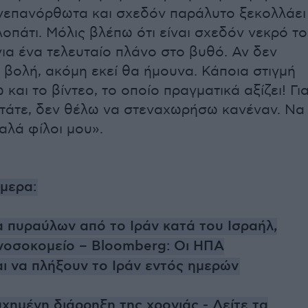
ανεπανόρθωτα και σχεδόν παράλυτο ξεκολλάει
οπάτι. Μόλις βλέπω ότι είναι σχεδόν νεκρό το
ια ένα τελευταίο πλάνο στο βυθό. Αν δεν
 βολή, ακόμη εκεί θα ήμουνα. Κάποια στιγμή
και το βίντεο, το οποίο πραγματικά αξίζει! Γι
ωτάτε, δεν θέλω να στεναχωρήσω κανέναν. Να
καλά φίλοι μου».
ήμερα:
 πυραύλων από το Ιράν κατά του Ισραήλ,
νοσοκομείο – Bloomberg: Οι ΗΠΑ
ι να πλήξουν το Ιράν εντός ημερών
χημένη διάρρηξη της χρονιάς - Δείτε τα