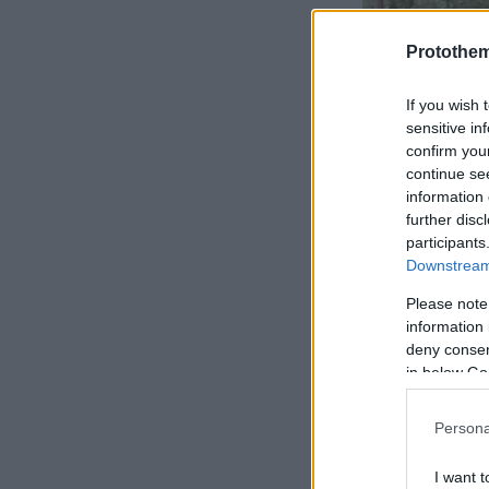
Protothe
If you wish 
sensitive in
confirm you
continue se
information 
further disc
participants
Downstream 
Please note
information 
deny consent
in below Go
Persona
I want t