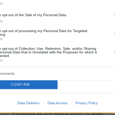
In
o opt-out of the Sale of my Personal Data.
In
to opt-out of processing my Personal Data for Targeted
ing.
In
o opt-out of Collection, Use, Retention, Sale, and/or Sharing
ersonal Data that Is Unrelated with the Purposes for which it
lected.
In
consents
 του Κώστα Δαφερέρα: «Δεν περιγράφεται
CONFIRM
ζησα! Με λίγα λόγια…Κάνω ένα συρτό προς το
ι. Το θηρίο είναι ακίνητο στην άκρη και
Data Deletion
Data Access
Privacy Policy
Είμαι ήδη πολύ κοντά και η εικόνα του γίγαντα
τική! Ψύχραιμα με μια καίρια βολή το ψάρι