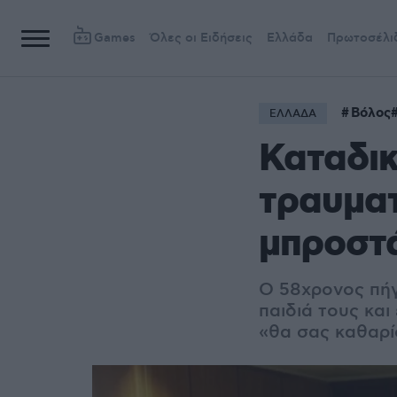
Games
Όλες οι Ειδήσεις
Ελλάδα
Πρωτοσέλι
Βόλος
ΕΛΛΑΔΑ
Καταδικ
τραυματ
μπροστά
Ο 58χρονος πήγ
παιδιά τους κα
«θα σας καθαρ