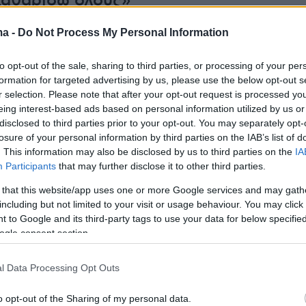
καθαρίσω όλους»
ο είχε σημειωθεί στις 30 Αυγούστου 2024 το
ma -
Do Not Process My Personal Information
τον Βόλο. Σύμφωνα με το κατηγορητήριο, ο
to opt-out of the sale, sharing to third parties, or processing of your per
έρεται να επεδίωκε επίμονα την
formation for targeted advertising by us, please use the below opt-out s
η με την σύζυγό του, κάτι που εκείνη δεν
r selection. Please note that after your opt-out request is processed y
.
eing interest-based ads based on personal information utilized by us or
disclosed to third parties prior to your opt-out. You may separately opt-
losure of your personal information by third parties on the IAB’s list of
ι της 30ης Αυγούστου, ο 58χρονος πήγε
. This information may also be disclosed by us to third parties on the
IA
το σπίτι όπου διέμεναν η σύζυγος με τα
Participants
that may further disclose it to other third parties.
 και έβγαλε μαχαίρι με λάμα μήκους 10
 that this website/app uses one or more Google services and may gath
φωνάζοντας «θα σας καθαρίσω όλους». Η
including but not limited to your visit or usage behaviour. You may click 
 to Google and its third-party tags to use your data for below specifi
υ μπήκε μπροστά σε μια προσπάθεια να τον
ogle consent section.
ι το μαχαίρι καρφώθηκε στον μηρό της,
ς της τραύμα βάθους τριών εκατοστών.
l Data Processing Opt Outs
o opt-out of the Sharing of my personal data.