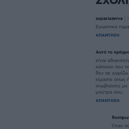
ΣΧΟΛ
aspasiazerva
1
Eγωιστικα τομα
ΑΠΑΝΤΗΣΗ
Αυτό το πράγμ
είναι αδιανόη
κάποιου που το
δεν σε χωρίζω.
είμαστε όπως ή
συμβιώνεις με 
μούτρα σου;
ΑΠΑΝΤΗΣΗ
θεσπρωτ
Όταν πα