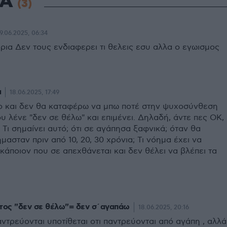
ΙΑ
(3)
9.06.2025, 06:34
ρια Δεν τους ενδιαφερει τι θελεις εσυ αλλα ο εγωισμος
α
18.06.2025, 17:49
το και δεν θα καταφέρω να μπω ποτέ στην ψυχοσύνθεση
υ λένε "δεν σε θέλω" και επιμένει. Δηλαδή, άντε πες ΟΚ,
 Τι σημαίνει αυτό; ότι σε αγάπησα ξαφνικά; όταν θα
μασταν πριν από 10, 20, 30 χρόνια; Τι νόημα έχει να
κάποιον που σε απεχθάνεται και δεν θέλει να βλέπει τα
ος "δεν σε θέλω"= δεν σ΄αγαπάω
18.06.2025, 20:16
ντρεύονται υποτίθεται οτι παντρεύονται από αγάπη , αλλά