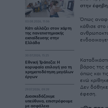
στην έφηβη
Όπως αναφέ
03.08.2026, 11:06
κάθισε στο 
Κάτι αλλάζει στον χάρτη
ανθρωποκτο
της πανεπιστημιακής
εκπαίδευσης στην
ενδοοικογε
Ελλάδα
30.07.2026, 15:25
Καταδικάστη
Εθνική Τράπεζα: Η
βάρος της σ
κορυφαία επιλογή για τη
χρηματοδότηση μεγάλων
όπως και τι
έργων
ενώ κρίθηκε
Δεν δόθηκε
29.07.2026, 09:39
έφεση.
Διασκεδάζουμε
υπεύθυνα, επιστρέφουμε
με ασφάλεια