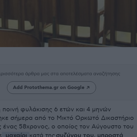
περισσότερα άρθρα μας
στα αποτελέσματα αναζήτησης
Add Protothema.gr on Google
 ποινή φυλάκισης 6 ετών και 4 μηνών
ηκε σήμερα από το Μικτό Ορκωτό Δικαστήριο
ς
ένας 58χρονος, ο οποίος τον Αύγουστο του
ε
μαχαίρι
κατά της
συζύγου του
,
μπροστά