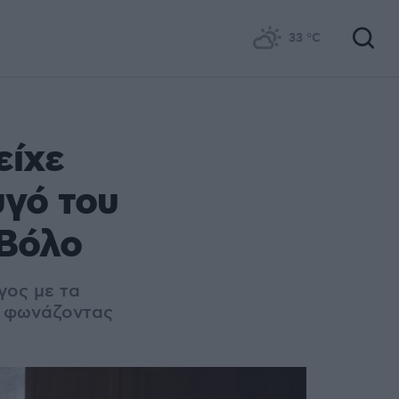
33
°C
είχε
υγό του
 Βόλο
γος με τα
ν φωνάζοντας