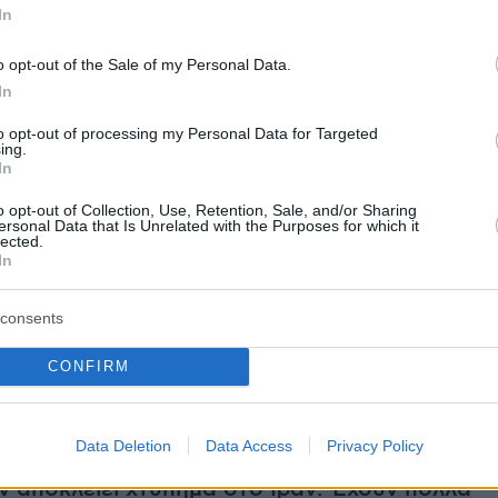
In
σε κατάσταση σοκ μεταφέρθηκε στο
ο Βόλου
για να της παρασχεθούν οι πρώτες
o opt-out of the Sale of my Personal Data.
νώ η κόρη τους, βλέποντας τον πατέρα με το
In
 χέρι και την μητέρα τραυματισμένη στο πόδι,
to opt-out of processing my Personal Data for Targeted
τρεξε να ανέβει στο σπίτι τους.
ing.
In
ατέθεσε μήνυση εναντίον του συζύγου της κα
o opt-out of Collection, Use, Retention, Sale, and/or Sharing
ersonal Data that Is Unrelated with the Purposes for which it
ου ασκήθηκε δίωξη για απόπειρα
lected.
In
νίας από πρόθεση σε ήρεμη ψυχική
ωστόσο το δικαστήριο έκανε δεκτό το αίτημα
consents
ισης για μετατροπή της κατηγορίας σε
 ενδοοικογενειακή σωματική βλάβη.
CONFIRM
ήμερα:
Data Deletion
Data Access
Privacy Policy
ν αποκλείει χτύπημα στο Ιράν: Έχουν πολλά