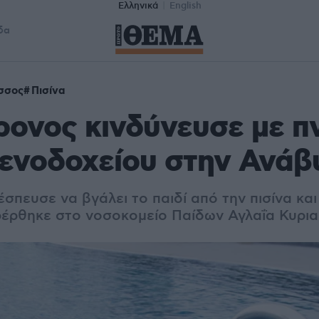
Ελληνικά
English
δα
σσος
Πισίνα
ονος κινδύνευσε με π
ξενοδοχείου στην Ανά
σπευσε να βγάλει το παιδί από την πισίνα και
έρθηκε στο νοσοκομείο Παίδων Αγλαΐα Κυρι