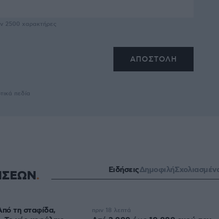
υν
2500
χαρακτήρες
τικά πεδία
Ειδήσεις
Δημοφιλή
Σχολιασμέν
ΗΣΕΩΝ
Από τη σταφίδα,
πριν 18 λεπτά