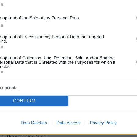
In
ου δίγαμου επιχειρηματία με τις γυναίκες σε
o opt-out of the Sale of my Personal Data.
 Ολλανδία - Πώς αποκαλύφθηκε, πλήρωσε
In
ζημίωση
to opt-out of processing my Personal Data for Targeted
ing.
In
protothema.gr στο Google News
το
και μάθετε πρώτοι
o opt-out of Collection, Use, Retention, Sale, and/or Sharing
εις
ersonal Data that Is Unrelated with the Purposes for which it
lected.
In
Ειδήσεις
 τελευταίες
από την Ελλάδα και τον Κόσμο, τη
Protothema.gr
μβαίνουν, στο
consents
ΙΑ
ΠΡΟΣΘΗΚΗ ΣΧΟΛΙΟΥ
CONFIRM
(1)
06.2025, 11:27
Data Deletion
Data Access
Privacy Policy
τους συλλαμβάνουν εκτός από τους γονείς. Ο πατέρας πο
ι έκθεση σε κίνδυνο;