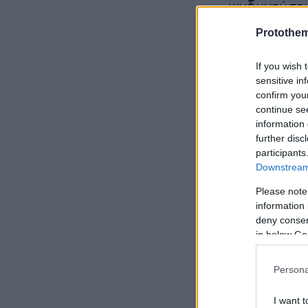
κινδυνεύσει
Protothe
Παράλληλα,
If you wish 
sensitive in
υπεύθυνη ξ
confirm you
continue se
information 
further disc
Ειδήσεις σ
participants
Downstream 
Νέες πυραυλ
Please note
σφυροκόπημ
information 
έχει τη μοί
deny consent
in below Go
Σαμίρ Μάνε
Persona
δραπέτευσε
αυτοκρατορ
I want t