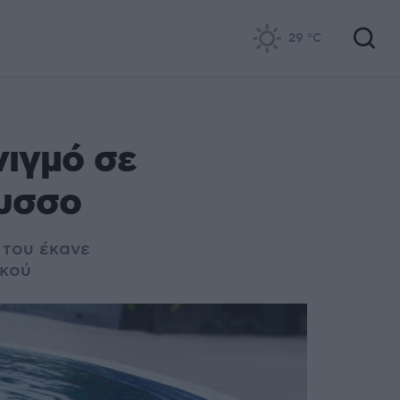
29
°C
νιγμό σε
βυσσο
 του έκανε
ακού