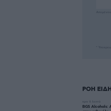
Απομένο
* Υποχρεω
ΡΟΗ ΕΙΔ
πριν 6 λεπτά
BGS Alcohols: 