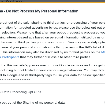
 η ζωή του.
ma -
Do Not Process My Personal Information
 ο ιδιοκτήτης συνελήφθη, ενώ προσήχθη και η
to opt-out of the sale, sharing to third parties, or processing of your per
formation for targeted advertising by us, please use the below opt-out s
ενοδοχείου, χωρίς ωστόσο να συλληφθεί.
r selection. Please note that after your opt-out request is processed y
eing interest-based ads based on personal information utilized by us or
disclosed to third parties prior to your opt-out. You may separately opt-
losure of your personal information by third parties on the IAB’s list of
ήμερα:
. This information may also be disclosed by us to third parties on the
IA
Participants
that may further disclose it to other third parties.
ικές επιθέσεις από το Ιράν μετά το
 that this website/app uses one or more Google services and may gath
α του Ισραήλ - «Αν συνεχίσει ο Χαμενεΐ θα
including but not limited to your visit or usage behaviour. You may click 
ρα του Σαντάμ Χουσεΐν»
 to Google and its third-party tags to use your data for below specifi
ogle consent section.
: Ο πρώτος Αλβανός billionaire - Πώς
l Data Processing Opt Outs
 από το καθεστώς του Χότζα και έχτισε την
ία του
o opt-out of the Sharing of my personal data.