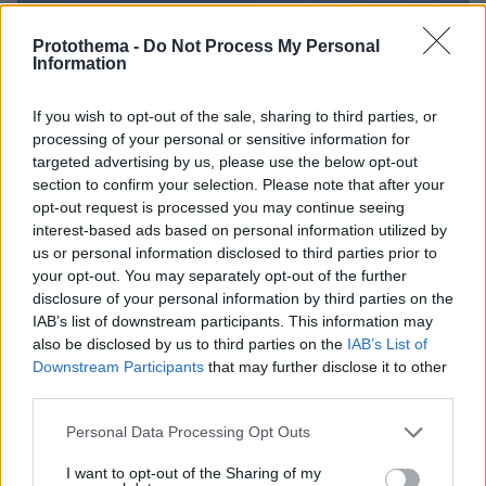
Protothema -
Do Not Process My Personal
Information
If you wish to opt-out of the sale, sharing to third parties, or
processing of your personal or sensitive information for
targeted advertising by us, please use the below opt-out
section to confirm your selection. Please note that after your
opt-out request is processed you may continue seeing
interest-based ads based on personal information utilized by
us or personal information disclosed to third parties prior to
your opt-out. You may separately opt-out of the further
disclosure of your personal information by third parties on the
IAB’s list of downstream participants. This information may
also be disclosed by us to third parties on the
IAB’s List of
06.08.2026, 21:23
Downstream Participants
that may further disclose it to other
Πώς έγινε η τραγωδία με την νεκρή μητέρα στα
third parties.
Μάλια: Βούτηξε για να βοηθήσει τη φίλη της και
πνίγηκε, τα παιδιά φώναζαν για βοήθεια
Please note that this website/app uses one or more Google
Personal Data Processing Opt Outs
services and may gather and store information including but
not limited to your visit or usage behaviour. You may click to
I want to opt-out of the Sharing of my