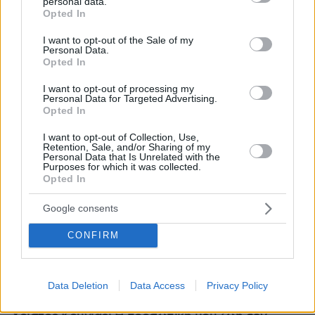
personal data.
grant or deny consent to Google and its third-party tags to
Opted In
use your data for below specified purposes in below Google
consent section.
I want to opt-out of the Sale of my
Personal Data.
Opted In
I want to opt-out of processing my
Personal Data for Targeted Advertising.
Opted In
I want to opt-out of Collection, Use,
Retention, Sale, and/or Sharing of my
Personal Data that Is Unrelated with the
Purposes for which it was collected.
Opted In
Google consents
CONFIRM
Data Deletion
Data Access
Privacy Policy
06.08.2026, 22:24