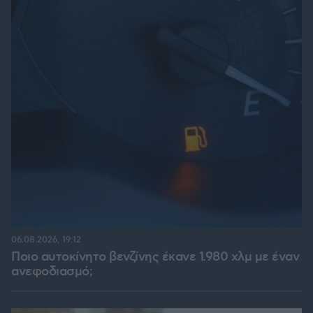
06.08.2026, 19:12
Ποιο αυτοκίνητο βενζίνης έκανε 1.980 χλμ με έναν
ανεφοδιασμό;