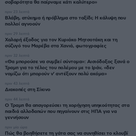
σοβαρότητα θα παίρναμε κάτι καλύτερο»
πριν 23 λεπτά
Βλάβη, ατύχημα ή πρόβλημα στο ταξίδι; Η κάλυψη που
πολλοί αγνοούν
πριν 29 λεπτά
Χαλαρή έξοδος για τον Κυριάκο Μητσοτάκη και τη
σύζυγό του Μαρέβα στα Χανιά, φωτογραφίες
πριν 32 λεπτά
«Θα μπορούσε να συμβεί σύντομα»: Αισιόδοξος ξανά ο
Τραμπ για το τέλος του πολέμου με το Ιράν, «δεν
νομίζω ότι μπορούν ν' αντέξουν πολύ ακόμα»
πριν 43 λεπτά
Διακοπές στη Σίκινο
πριν 44 λεπτά
Ο Τραμπ θα απαγορεύσει τη χορήγηση υπηκοότητας στα
παιδιά αλλοδαπών που πηγαίνουν στις ΗΠΑ για να
γεννήσουν
πριν μία ώρα
Πώς θα βοηθήσετε τη γάτα σας να συνηθίσει το κλουβί