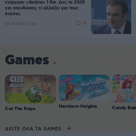
ενέργεια: «Ανάσα» 1 δισ. έως το 2028
για επενδύσεις, τι αλλάζει για τους
πολίτες
34
06.08.2026, 12:56
Games
Northern Heights
Candy Bub
Cut The Rope
ΔΕΙΤΕ ΟΛΑ ΤΑ GAMES