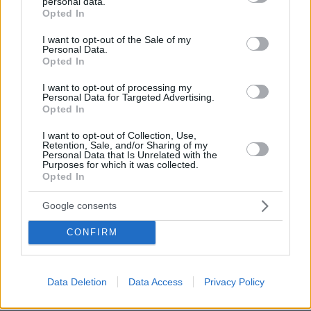
personal data.
grant or deny consent to Google and its third-party tags to
Opted In
use your data for below specified purposes in below Google
ΣΧΌΛΙΟ *
consent section.
I want to opt-out of the Sale of my
Personal Data.
Opted In
I want to opt-out of processing my
Personal Data for Targeted Advertising.
Opted In
I want to opt-out of Collection, Use,
Retention, Sale, and/or Sharing of my
Personal Data that Is Unrelated with the
Purposes for which it was collected.
Απομένουν
2500
χαρακτήρες
Opted In
Google consents
CONFIRM
Data Deletion
Data Access
Privacy Policy
* Υποχρεωτικά πεδία