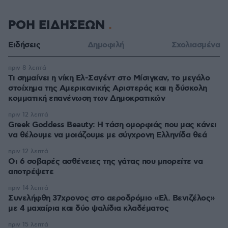
ΡΟΗ ΕΙΔΗΣΕΩΝ
Ειδήσεις
Δημοφιλή
Σχολιασμένα
πριν 8 λεπτά
Τι σημαίνει η νίκη Ελ-Σαγέντ στο Μίσιγκαν, το μεγάλο
στοίχημα της Aμερικανικής Αριστεράς και η δύσκολη
κομματική επανένωση των Δημοκρατικών
πριν 12 λεπτά
Greek Goddess Beauty: Η τάση ομορφιάς που μας κάνει
να θέλουμε να μοιάζουμε με σύγχρονη Ελληνίδα θεά
πριν 12 λεπτά
Οι 6 σοβαρές ασθένειες της γάτας που μπορείτε να
αποτρέψετε
πριν 14 λεπτά
Συνελήφθη 37χρονος στο αεροδρόμιο «Ελ. Βενιζέλος»
με 4 μαχαίρια και δύο ψαλίδια κλαδέματος
πριν 15 λεπτά