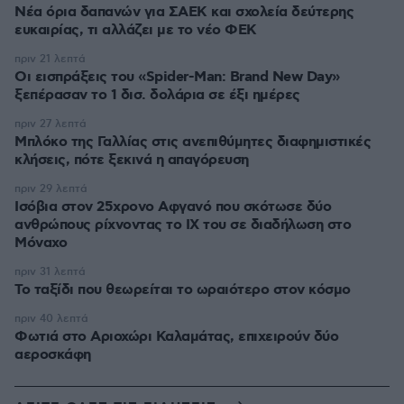
Νέα όρια δαπανών για ΣΑΕΚ και σχολεία δεύτερης
ευκαιρίας, τι αλλάζει με το νέο ΦΕΚ
πριν 21 λεπτά
Οι εισπράξεις του «Spider-Man: Brand New Day»
ξεπέρασαν το 1 δισ. δολάρια σε έξι ημέρες
πριν 27 λεπτά
Μπλόκο της Γαλλίας στις ανεπιθύμητες διαφημιστικές
κλήσεις, πότε ξεκινά η απαγόρευση
πριν 29 λεπτά
Ισόβια στον 25χρονο Αφγανό που σκότωσε δύο
ανθρώπους ρίχνοντας το ΙΧ του σε διαδήλωση στο
Μόναχο
πριν 31 λεπτά
Το ταξίδι που θεωρείται το ωραιότερο στον κόσμο
πριν 40 λεπτά
Φωτιά στο Αριοχώρι Καλαμάτας, επιχειρούν δύο
αεροσκάφη