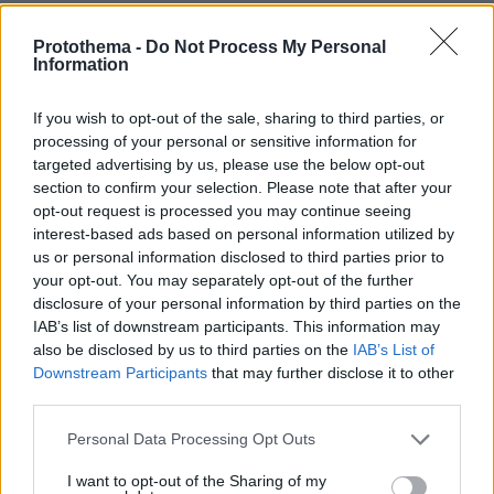
15.06.2025, 20:53
Ακριβώς!
Protothema -
Do Not Process My Personal
Information
ΑΠΑΝΤΗΣΗ
If you wish to opt-out of the sale, sharing to third parties, or
processing of your personal or sensitive information for
ΦΟΡΤΩΣΗ ΠΕΡΙΣΣΟΤΕΡΩΝ ΣΧΟΛΙΩΝ
targeted advertising by us, please use the below opt-out
section to confirm your selection. Please note that after your
opt-out request is processed you may continue seeing
interest-based ads based on personal information utilized by
ΠΡΟΣΘΗΚΗ ΣΧΟΛΙΟΥ
us or personal information disclosed to third parties prior to
your opt-out. You may separately opt-out of the further
ΌΝΟΜΑ *
disclosure of your personal information by third parties on the
IAB’s list of downstream participants. This information may
also be disclosed by us to third parties on the
IAB’s List of
Downstream Participants
that may further disclose it to other
third parties.
EMAIL
Please note that this website/app uses one or more Google
Personal Data Processing Opt Outs
services and may gather and store information including but
not limited to your visit or usage behaviour. You may click to
I want to opt-out of the Sharing of my