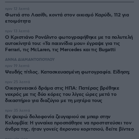
πριν 12 λεπτά
Φωτιά στο Λασίθι, κοντά στον οικισμό Καρύδι, 112 για
ετοιμότητα
πριν 13 λεπτά
Ο Κριστιάνο Ρονάλντο φωτογραφήθηκε με τα πολυτελή
αυτοκίνητά του: «Τα παιχνίδια μου» έγραψε για τις
Ferrari, τις McLaren, τις Mercedes και τις Bugatti
ΑΝΝΑ ΔΙΑΜΑΝΤΟΠΟΥΛΟΥ
πριν 19 λεπτά
Ψευδής τίτλος. Κατασκευασμένη φωτογραφία. Είδηση;
πριν 25 λεπτά
Οικογενειακό δράμα στις ΗΠΑ: Πατέρας βρέθηκε
νεκρός με τις δύο κόρες του λίγες ώρες μετά το
δικαστήριο για διαζύγιο με τη μητέρα τους
πριν 35 λεπτά
Εν ψυχρώ δολοφονία ζευγαριού σε μπαρ στην
Κολομβία: Η γυναίκα προσπάθησε να προστατεύσει τον
άνδρα της, ήταν γονείς 6χρονου κοριτσιού, δείτε βίντεο