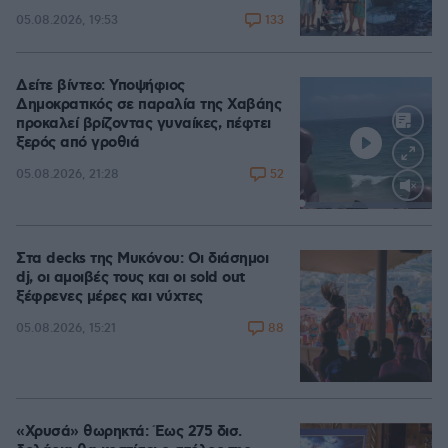
133
05.08.2026, 19:53
Δείτε βίντεο: Υποψήφιος
Δημοκρατικός σε παραλία της Χαβάης
προκαλεί βρίζοντας γυναίκες, πέφτει
ξερός από γροθιά
52
05.08.2026, 21:28
Loaded
:
100.00%
Στα decks της Μυκόνου: Οι διάσημοι
dj, οι αμοιβές τους και οι sold out
ξέφρενες μέρες και νύχτες
88
05.08.2026, 15:21
«Χρυσά» θωρηκτά: Έως 275 δισ.