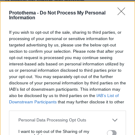
15 χρόνων του Spetses Mini Marathon
Protothema -
Do Not Process My Personal
ΣΧΟΛΙΑ
(229)
Information
ΠΡΟΣΘΗΚΗ ΣΧΟΛΙΟΥ
If you wish to opt-out of the sale, sharing to third parties, or
processing of your personal or sensitive information for
targeted advertising by us, please use the below opt-out
section to confirm your selection. Please note that after your
ANTONIS
opt-out request is processed you may continue seeing
15.06.2025, 19:00
interest-based ads based on personal information utilized by
Θυμάμαι εκείνο τον σκοπό που λέγαν οι Χιλιανοί Άγιε
us or personal information disclosed to third parties prior to
Νικόλα φύλαγε κι Αγία θαλασσινή !!
your opt-out. You may separately opt-out of the further
ΑΠΑΝΤΗΣΗ
disclosure of your personal information by third parties on the
IAB’s list of downstream participants. This information may
also be disclosed by us to third parties on the
IAB’s List of
Οι
Downstream Participants
that may further disclose it to other
15.06.2025, 14:20
third parties.
Δικαστές τα παίρνουν.
Please note that this website/app uses one or more Google
Personal Data Processing Opt Outs
ΑΠΑΝΤΗΣΗ
services and may gather and store information including but
not limited to your visit or usage behaviour. You may click to
I want to opt-out of the Sharing of my