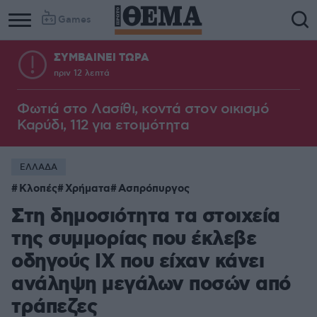
Games
ΣΥΜΒΑΙΝΕΙ ΤΩΡΑ
πριν 12 λεπτά
Φωτιά στο Λασίθι, κοντά στον οικισμό
Καρύδι, 112 για ετοιμότητα
ΕΛΛΑΔΑ
Κλοπές
Χρήματα
Ασπρόπυργος
Στη δημοσιότητα τα στοιχεία
της συμμορίας που έκλεβε
οδηγούς ΙΧ που είχαν κάνει
ανάληψη μεγάλων ποσών από
τράπεζες