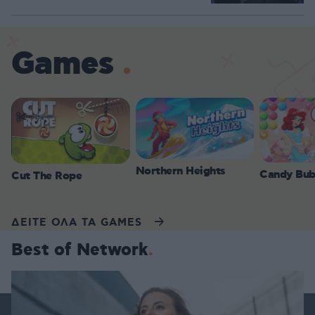
Games
Northern Heights
Candy Bub
Cut The Rope
ΔΕΙΤΕ ΟΛΑ ΤΑ GAMES
Best of Network