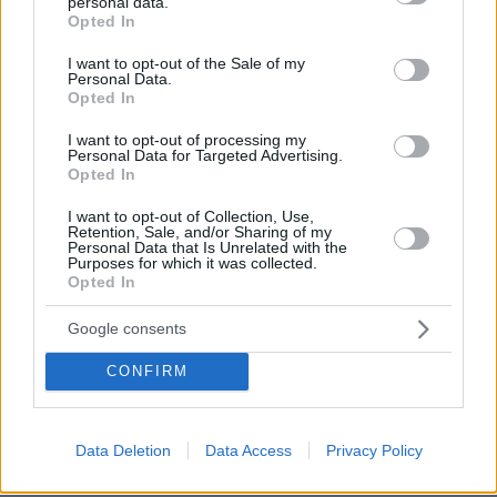
personal data.
grant or deny consent to Google and its third-party tags to
ΔΗΜΗΤΡΙΟΣ
Opted In
use your data for below specified purposes in below Google
15.06.2025, 00:40
consent section.
I want to opt-out of the Sale of my
Στον χάρτη να τους λέγανε να μας βρουν δεν
Personal Data.
πρόκειται με τίποτα να πέφτανε μέσα άκου Χιλή στου
Opted In
διαόλου την άκρη,επενδυτές και αυτοί.
I want to opt-out of processing my
ΑΠΑΝΤΗΣΗ
Personal Data for Targeted Advertising.
Opted In
Χιλή
I want to opt-out of Collection, Use,
Retention, Sale, and/or Sharing of my
14.06.2025, 17:09
Personal Data that Is Unrelated with the
Χιλή; Τι φάση; Ήρθαν και οι Λατίνοι;
Purposes for which it was collected.
Opted In
ΑΠΑΝΤΗΣΗ
Google consents
CONFIRM
Αλαλος
14.06.2025, 16:56
Data Deletion
Data Access
Privacy Policy
Ανθρωπινα δικαιωματα, μη τους πειραξετε, μη τους
μπουζουριασετε διχως δικη, μη, μη, μη...Τα δικα μου