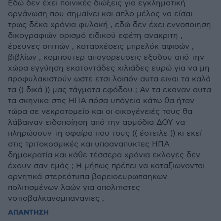
Εδώ δεν έχει ποινικές διώξεις για εγκληματική
οργάνωση που σημαίνει και απλο μέλος να είσαι
τρως δέκα χρόνια φυλακή , εδώ δεν έχει εννοποιηση
δικογραφιών ορισμό ειδικού εφέτη ανακριτη ,
έρευνες σπιτιών , κατασχέσεις μπρελόκ αφισών ,
βιβλίων , κομπουτερ απογορευσεις εξοδου από την
χώρα εγγύηση εκατοντάδες χιλιάδες ευρώ για να μη
προφυλακιστούν ωστε ετσι λοιπόν αυτα ειναι τα καλά
τα (( δικά )) μας τάγματα εφόδου ; Αν τα εκαναν αυτα
τα σκηνικα στις ΗΠΑ πόσα υπόγεια κάτω θα ήταν
τώρα σε νεκροτομείο και οι οικογένειές τους θα
λάβαιναν ειδοποίηση από την αρμόδια ΔΟΥ να
πληρώσουν τη σφαίρα που τους (( έστειλε )) κι εκεί
στις τριτοκοσμικές και υποαναπυκτες ΗΠΑ
δημοκρατία και κάθε τέσσερα χρόνια εκλογες δεν
έχουν σαν εμάς ; Η μήπως πρέπει να καταξιωνονται
αρνητικά στερεότυπα βορειοευρωπαηκων
πολιτισμένων λαών για απολιτιστες
νοτιοβαλκανομπανανιες ;
ΑΠΑΝΤΗΣΗ