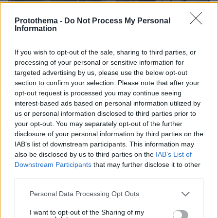
Protothema -
Do Not Process My Personal
Information
If you wish to opt-out of the sale, sharing to third parties, or
processing of your personal or sensitive information for
targeted advertising by us, please use the below opt-out
section to confirm your selection. Please note that after your
opt-out request is processed you may continue seeing
interest-based ads based on personal information utilized by
us or personal information disclosed to third parties prior to
your opt-out. You may separately opt-out of the further
disclosure of your personal information by third parties on the
IAB’s list of downstream participants. This information may
also be disclosed by us to third parties on the
IAB’s List of
Downstream Participants
that may further disclose it to other
Ειδήσεις σήμερα:
third parties.
Please note that this website/app uses one or more Google
Personal Data Processing Opt Outs
Χωρίς τις αισθήσεις του βρέθηκε ο ορειβάτης
services and may gather and store information including but
που έπεσε σε χαράδρα αφού τον έσπρωξε
not limited to your visit or usage behaviour. You may click to
I want to opt-out of the Sharing of my