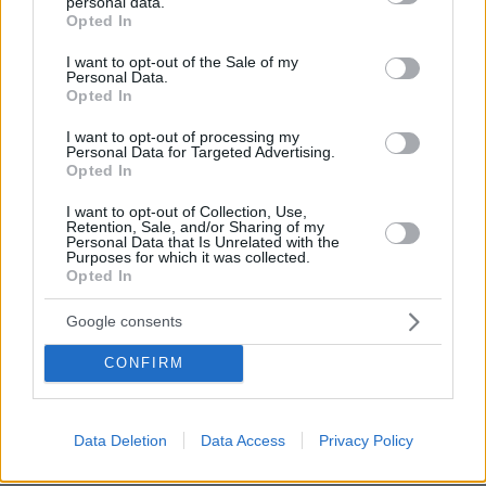
personal data.
grant or deny consent to Google and its third-party tags to
αρκούδα σε βουνό της Δράμας
Opted In
use your data for below specified purposes in below Google
consent section.
I want to opt-out of the Sale of my
Δημοσκόπηση Opinion Poll: Στο 30,7%
Personal Data.
Opted In
ανεβαίνει η Νέα Δημοκρατία - Τι απαντούν για
το ενδεχόμενο νέου κόμματος Τσίπρα
I want to opt-out of processing my
Personal Data for Targeted Advertising.
Opted In
Τέσσερις γυναίκες, τέσσερις γεννήσεις που
μετατράπηκαν σε εφιάλτη - Μυστήριο στην
I want to opt-out of Collection, Use,
Retention, Sale, and/or Sharing of my
Κρήτη με τοκετούς στο Βενιζέλειο
Personal Data that Is Unrelated with the
Purposes for which it was collected.
Opted In
protothema.gr στο Google News
Ακολουθήστε το
Google consents
και μάθετε πρώτοι όλες τις ειδήσεις
CONFIRM
Ειδήσεις
Δείτε όλες τις τελευταίες
από την Ελλάδα
και τον Κόσμο, τη στιγμή που συμβαίνουν, στο
Protothema.gr
Data Deletion
Data Access
Privacy Policy