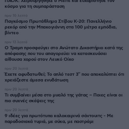
ΠΑΟΚ: Χειρουργήθηκε ο Μεϊτέ και ευχαρίστησε τον
κόσμο για τη συμπαράσταση
πριν 10 λεπτά
Παγκόσμιο Πρωτάθλημα Στίβου Κ-20: Πανελλήνιο
ρεκόρ από την Μπακογιάννη στα 100 μέτρα εμπόδια,
βίντεο
πριν 13 λεπτά
Ο Τραμπ προσφεύγει στο Ανώτατο Δικαστήριο κατά της
απόφασης που του απαγορεύει να κατασκευάσει
αίθουσα χορού στον Λευκό Οίκο
πριν 20 λεπτά
Έχετε αφυδατωθεί; Το απλό τεστ 3″ που αποκαλύπτει ότι
χρειάζεστε άμεσα ενυδάτωση
πριν 20 λεπτά
Τι συμβαίνει μέσα στο μυαλό της γάτας – Ποιες είναι οι
πιο συχνές σκέψεις της
πριν 20 λεπτά
9 ιδέες για πρωτότυπα καλοκαιρινά σάντουιτς - Με
παραδοσιακά τυριά, με σύκα, με παστράμι