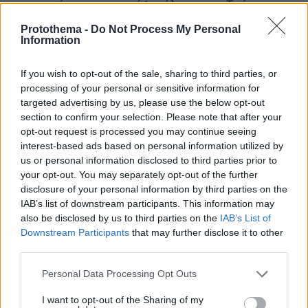
παραμείνουν στη σκέψη όλων μας. Τούτες οι
ώρες είναι ώρες ευθύνης και περισυλλογής».
Protothema -
Do Not Process My Personal
Information
Αύριο συνεχίζεται η δίκη για το Μάτι
If you wish to opt-out of the sale, sharing to third parties, or
Η δίκη στο Εφετείο για τη φονική πυρκαγιά στο
processing of your personal or sensitive information for
Μάτι θα συνεχιστεί αύριο, ενώ νωρίτερα οι
targeted advertising by us, please use the below opt-out
section to confirm your selection. Please note that after your
συνήγοροι των 10 κατηγορουμένων που
opt-out request is processed you may continue seeing
κρίθηκαν ένοχοι, ζήτησαν από το δικαστήριο να
interest-based ads based on personal information utilized by
τους αναγνωρίσει κατά περίπτωση τα
us or personal information disclosed to third parties prior to
ελαφρυντικά του σύννομου βίου, των μη
your opt-out. You may separately opt-out of the further
disclosure of your personal information by third parties on the
ταπεινών αιτίων, της καλής συμπεριφοράς μετά
IAB’s list of downstream participants. This information may
την πράξη και της μη εύλογης διάρκειας της
also be disclosed by us to third parties on the
IAB’s List of
ποινικής διαδικασίας που δεν οφείλεται σε
Downstream Participants
that may further disclose it to other
υπαιτιότητα του κατηγορουμένου.
third parties.
Please note that this website/app uses one or more Google
Personal Data Processing Opt Outs
Ωστόσο, η διαδικασία μετά την ανακοίνωση της
services and may gather and store information including but
απόφασης επί της ενοχής διεξήχθη με μεγάλη
not limited to your visit or usage behaviour. You may click to
I want to opt-out of the Sharing of my