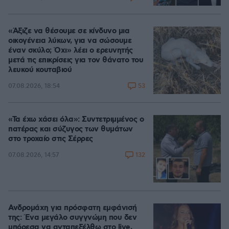
«Άξιζε να θέσουμε σε κίνδυνο μια
οικογένεια λύκων, για να σώσουμε
έναν σκύλο; Όχι» λέει ο ερευνητής
μετά τις επικρίσεις για τον θάνατο του
λευκού κουταβιού
53
07.08.2026, 18:54
«Τα έχω χάσει όλα»: Συντετριμμένος ο
πατέρας και σύζυγος των θυμάτων
στο τροχαίο στις Σέρρες
132
07.08.2026, 14:57
Ανδρομάχη για πρόσφατη εμφάνισή
της: Ένα μεγάλο συγγνώμη που δεν
μπόρεσα να ανταπεξέλθω στο live,