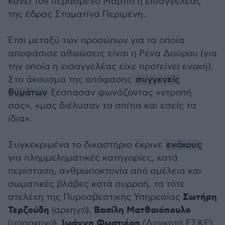
κάνει τον περασμένο Μάρτιο η εισαγγελέας
της έδρας Σταματίνα Περιμένη.
Έτσι μεταξύ των προσώπων για τα οποία
αποφάσισε αθωώσεις είναι η Ρένα Δούρου (για
την οποία η εισαγγελέας είχε προτείνει ενοχή).
Στο άκουσμα της απόφασης
συγγενείς
θυμάτων
ξέσπασαν φωνάζοντας «ντροπή
σας», «μας διέλυσαν τα σπίτια και εσείς τα
ίδια».
Συγκεκριμένα το δικαστήριο έκρινε
ενόχους
για πλημμεληματικές κατηγορίες, κατά
περίσταση, ανθρωποκτονία από αμέλεια και
σωματικές βλάβες κατά συρροή, τα τότε
Σωτήρη
στελέχη της Πυροσβεστικής Υπηρεσίας
Τερζούδη
Βασίλη Ματθαιόπουλο
(αρχηγό),
Ιωάννη Φωστιέρη
(υπαρχηγό),
(Διοικητή ΕΣΚΕ),