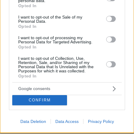
personal data.
grant or deny consent to Google and its third-party tags to
ένταση με τους συγγενείς να διαμαρτύρονται
Opted In
use your data for below specified purposes in below Google
και να ζητούν από τους δικαστές να
consent section.
I want to opt-out of the Sale of my
μετατρέψουν την κατηγορία «ακόμη και τώρα
Personal Data.
σε κακούργημα».
Opted In
I want to opt-out of processing my
Personal Data for Targeted Advertising.
Opted In
I want to opt-out of Collection, Use,
Retention, Sale, and/or Sharing of my
Personal Data that Is Unrelated with the
Purposes for which it was collected.
Opted In
Google consents
CONFIRM
Data Deletion
Data Access
Privacy Policy