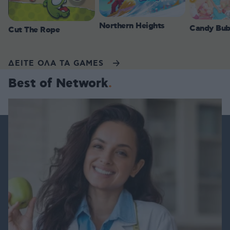
Northern Heights
Candy Bub
Cut The Rope
ΔΕΙΤΕ ΟΛΑ ΤΑ GAMES
Best of Network