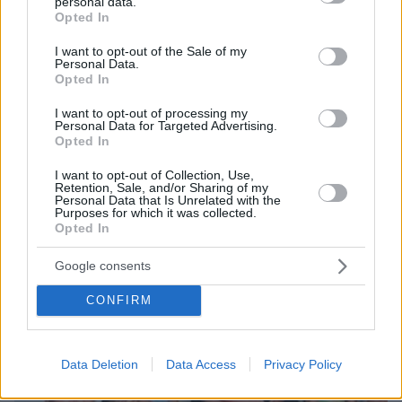
Χωρίς ενεργό μέτωπο η φωτιά στο Μονοπήγαδο στη
personal data.
grant or deny consent to Google and its third-party tags to
Opted In
Θεσσαλονίκη
use your data for below specified purposes in below Google
consent section.
πριν 18 λεπτά
I want to opt-out of the Sale of my
Personal Data.
ΠΑΟΚ: Η Γαλατασαράι έκανε πρόταση για τον
Opted In
Κωνσταντέλια σύμφωνα με τους Τούρκους
I want to opt-out of processing my
Personal Data for Targeted Advertising.
ΔΕΙΤΕ ΟΛΕΣ ΤΙΣ ΕΙΔΗΣΕΙΣ
Opted In
I want to opt-out of Collection, Use,
Retention, Sale, and/or Sharing of my
Personal Data that Is Unrelated with the
Purposes for which it was collected.
ΤΑ ΠΙΟ ΔΗΜΟΦΙΛΗ
Opted In
Google consents
CONFIRM
Data Deletion
Data Access
Privacy Policy