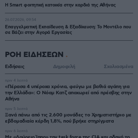
Η Smart φοιτητική κατοικία στην καρδιά της Αθήνας
26.07.2026, 09:54
Επαγγελματική Εκπαίδευση & Εξειδίκευση: Το Mοντέλο που
σε Bάζει στην Aγορά Eργασίας
ΡΟΗ ΕΙΔΗΣΕΩΝ
Ειδήσεις
Δημοφιλή
Σχολιασμένα
πριν 4 λεπτά
«Πέρασα 4 υπέροχα χρόνια, φεύγω με βαθιά αγάπη για
την Ελλάδα»: Ο Νόαμ Κατζ αποχωρεί από πρέσβης στην
Αθήνα
πριν 5 λεπτά
Ξανά πάνω από τις 2.600 μονάδες το Χρηματιστήριο με
εβδομαδιαία κέρδη 1,8%, πού βρήκε στηρίγματα
πριν 6 λεπτά
Με «Δούρειο Ίππο» την task force της CIA και οδηγό το