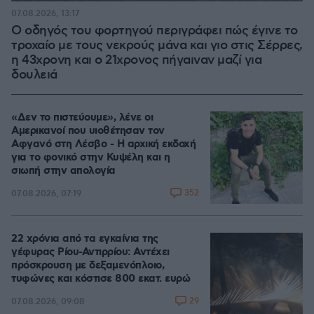
07.08.2026, 13:17
Ο οδηγός του φορτηγού περιγράφει πώς έγινε το
τροχαίο με τους νεκρούς μάνα και γιο στις Σέρρες,
η 43χρονη και ο 21χρονος πήγαιναν μαζί για
δουλειά
«Δεν το πιστεύουμε», λένε οι
Αμερικανοί που υιοθέτησαν τον
Αφγανό στη Λέσβο - Η αρχική εκδοχή
για το φονικό στην Κυψέλη και η
σιωπή στην απολογία
352
07.08.2026, 07:19
22 χρόνια από τα εγκαίνια της
γέφυρας Ρίου-Αντιρρίου: Αντέχει
πρόσκρουση με δεξαμενόπλοιο,
τυφώνες και κόστισε 800 εκατ. ευρώ
29
07.08.2026, 09:08