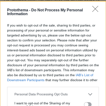
φιάσκο του Κόλπου των Χοίρων: Πώς θέλουν οι ΗΠΑ να
πάρουν τον έλεγχο στην Κούβα
Protothema -
Do Not Process My Personal
Information
πριν 6 λεπτά
Οκτώ συνήθειες στα πλούσια σπίτια που φαίνονται
If you wish to opt-out of the sale, sharing to third parties, or
παράξενες στον μέσο άνθρωπο
processing of your personal or sensitive information for
πριν 10 λεπτά
targeted advertising by us, please use the below opt-out
«Έχουμε και Λέμε»: Τα μεγάλα μπερδέματα του έρωτα
section to confirm your selection. Please note that after your
opt-out request is processed you may continue seeing
πριν 10 λεπτά
Επιβάτες στη Βρετανία ταξίδεψαν 6 ώρες με τρένο
interest-based ads based on personal information utilized by
όπου δεν λειτουργούσαν οι τουαλέτες, οργή για low
us or personal information disclosed to third parties prior to
cost σιδηροδρομική εταιρεία
your opt-out. You may separately opt-out of the further
disclosure of your personal information by third parties on the
πριν 12 λεπτά
IAB’s list of downstream participants. This information may
Φωτιά στην Ερμακιά Κοζάνης, σηκώθηκαν 3 αεροσκάφη
also be disclosed by us to third parties on the
IAB’s List of
Downstream Participants
that may further disclose it to other
πριν 12 λεπτά
Οι ΗΠΑ θα πληρώσουν 1,2 δισ. δολάρια σε γερμανική
third parties.
εταιρεία για να μην εγκαταστήσει υπεράκτιο αιολικό
Please note that this website/app uses one or more Google
πάρκο
Personal Data Processing Opt Outs
services and may gather and store information including but
πριν 13 λεπτά
not limited to your visit or usage behaviour. You may click to
I want to opt-out of the Sharing of my