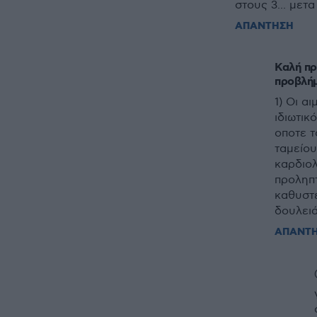
στους 3... μετ
ΑΠΑΝΤΗΣΗ
Καλή πρ
προβλή
1) Οι α
ιδιωτικ
οποτε τ
ταμείου
καρδιολ
προληπτ
καθυστέ
δουλει
ΑΠΑΝΤ