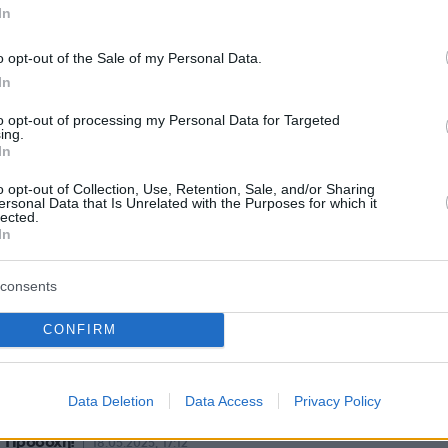
protothema.gr στο Google News
In
το
και μάθετε πρώτοι
εις
o opt-out of the Sale of my Personal Data.
Ειδήσεις
In
 τελευταίες
από την Ελλάδα και τον Κόσμο, τη
Protothema.gr
μβαίνουν, στο
to opt-out of processing my Personal Data for Targeted
ing.
In
ΙΑ
ΠΡΟΣΘΗΚΗ ΣΧΟΛΙΟΥ
(39)
o opt-out of Collection, Use, Retention, Sale, and/or Sharing
ersonal Data that Is Unrelated with the Purposes for which it
lected.
In
8:43
consents
 για ποιο λόγο αποτελεί είδηση ένας θάνατος; Μέσα στη
CONFIRM
είναι κάτι που θα συμβεί σε όλους μας. Η μόνη βεβαιότητα
ούτο κοσμο
Data Deletion
Data Access
Privacy Policy
 Προσοχή!
18.05.2025, 17:12