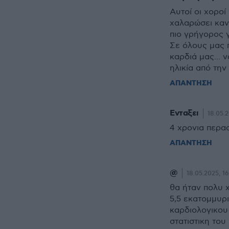
Αυτοί οι χοροί
χαλαρώσει κανε
πιο γρήγορος γ
Σε όλους μας π
καρδιά μας... 
ηλικία από την
ΑΠΑΝΤΗΣΗ
Ενταξει
18.05.2
4 χρονια περα
ΑΠΑΝΤΗΣΗ
@
18.05.2025, 16
θα ήταν πολυ χ
5,5 εκατομμυρ
καρδιολογικου 
στατιστικη του