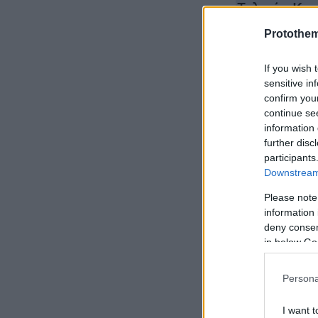
Τελικός Κυ
άξιος νικητή
Protothe
το ποδόσφ
If you wish 
sensitive in
confirm you
continue se
information 
further disc
participants
Downstream 
Please note
information 
deny consent
in below Go
Persona
I want t