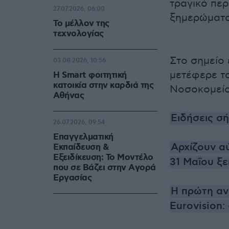
τραγικό περ
27.07.2026, 06:00
ξημερώματα
Το μέλλον της
τεχνολογίας
Στο σημείο
03.08.2026, 10:56
μετέφερε τ
Η Smart φοιτητική
κατοικία στην καρδιά της
Νοσοκομείο
Αθήνας
Ειδήσεις σ
26.07.2026, 09:54
Επαγγελματική
Αρχίζουν αύ
Εκπαίδευση &
Εξειδίκευση: Το Mοντέλο
31 Μαΐου ξε
που σε Bάζει στην Aγορά
Eργασίας
Η πρώτη αν
Eurovision: