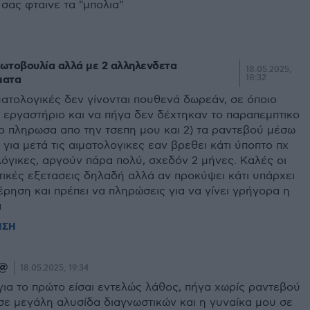
α σας φταινε τα "μπολια"
ωτοβουλία αλλά με 2 αλληλενδετα
18.05.2025,
ματα
18:32
ιματολογικές δεν γίνονται πουθενά δωρεάν, σε όποιο
ό εργαστήριο και να πήγα δεν δέχτηκαν το παραπεμπτικο
ο πληρωσα απο την τσεπη μου και 2) τα ραντεβού μέσω
 για μετά τις αιματολογικες εαν βρεθει κάτι ύποπτο πχ
όγικες, αργούν πάρα πολύ, σχεδόν 2 μήνες. Καλές οι
ικές εξετασεις δηλαδή αλλά αν προκύψει κάτι υπάρχει
ρηση και πρέπει να πληρώσεις για να γίνει γρήγορα η
ά
ΗΣΗ
@
18.05.2025, 19:34
για το πρώτο είσαι εντελώς λάθος, πήγα χωρίς ραντεβού
σε μεγάλη αλυσίδα διαγνωστικών και η γυναίκα μου σε