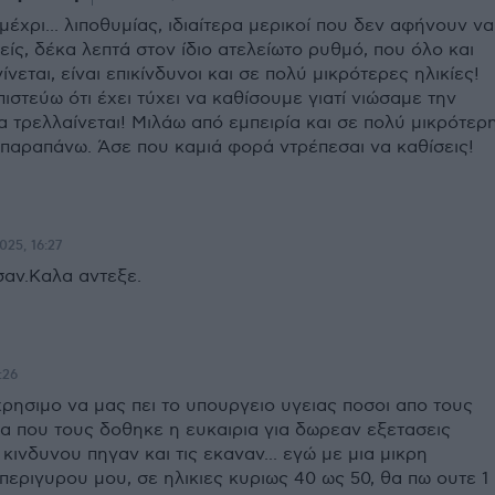
 μέχρι... λιποθυμίας, ιδιαίτερα μερικοί που δεν αφήνουν να
ίς, δέκα λεπτά στον ίδιο ατελείωτο ρυθμό, που όλο και
ίνεται, είναι επικίνδυνοι και σε πολύ μικρότερες ηλικίες!
ιστεύω ότι έχει τύχει να καθίσουμε γιατί νιώσαμε την
να τρελλαίνεται! Μιλάω από εμπειρία και σε πολύ μικρότερ
 παραπάνω. Άσε που καμιά φορά ντρέπεσαι να καθίσεις!
025, 16:27
σαν.Καλα αντεξε.
:26
ρησιμο να μας πει το υπουργειο υγειας ποσοι απο τους
ια που τους δοθηκε η ευκαιρια για δωρεαν εξετασεις
κινδυνου πηγαν και τις εκαναν... εγώ με μια μικρη
 περιγυρου μου, σε ηλικιες κυριως 40 ως 50, θα πω ουτε 1