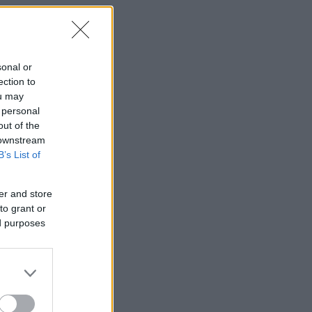
sonal or
ection to
ou may
 personal
out of the
 downstream
B’s List of
er and store
to grant or
ed purposes