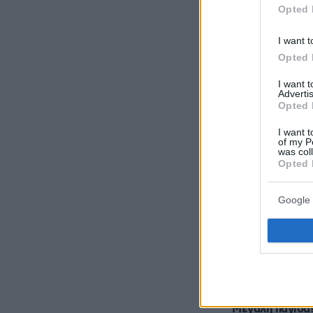
Opted 
Ακολουθήστε 
όλες τις ειδήσ
I want t
Opted 
Δείτε όλες τις
στιγμή που συ
I want 
Advertis
Opted 
ΣΧΟΛ
I want t
of my P
was col
Opted 
.....
18.05.2025, 1
Google 
Δεν κατάλαβα,
ζωή είναι και 
στον μάταιο τ
ΑΠΑΝΤΗΣΗ
Μεγάλη παγίδα!