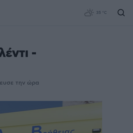
35
°C
έντι -
ρευσε την ώρα