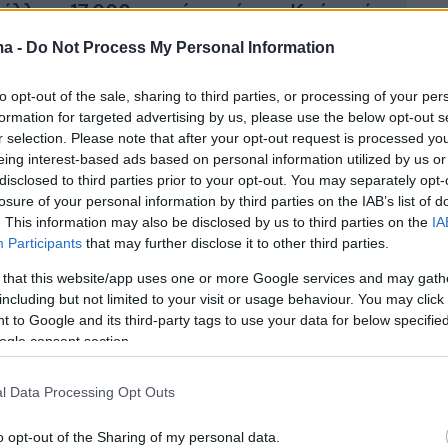
πέλλου: 17.000 φωνές από την Κρήτη, ένας
ς και μια γιορτή που θύμισε τι μπορεί να είναι
ma -
Do Not Process My Personal Information
αιρο
to opt-out of the sale, sharing to third parties, or processing of your per
formation for targeted advertising by us, please use the below opt-out s
r selection. Please note that after your opt-out request is processed y
eing interest-based ads based on personal information utilized by us or
disclosed to third parties prior to your opt-out. You may separately opt-
losure of your personal information by third parties on the IAB’s list of
. This information may also be disclosed by us to third parties on the
IA
Participants
that may further disclose it to other third parties.
 that this website/app uses one or more Google services and may gath
including but not limited to your visit or usage behaviour. You may click 
 to Google and its third-party tags to use your data for below specifi
ogle consent section.
l Data Processing Opt Outs
o opt-out of the Sharing of my personal data.