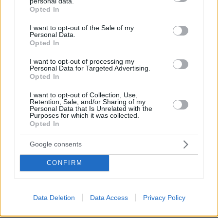
30.07.2026, 15:25
personal data.
grant or deny consent to Google and its third-party tags to
Opted In
Εθνική Τράπεζα: Η κορυφαία επιλογή για τη χρηματοδότηση
use your data for below specified purposes in below Google
μεγάλων έργων
consent section.
I want to opt-out of the Sale of my
Personal Data.
Opted In
29.07.2026, 09:39
Διασκεδάζουμε υπεύθυνα, επιστρέφουμε με ασφάλεια
I want to opt-out of processing my
Personal Data for Targeted Advertising.
Opted In
ΡΟΗ ΕΙΔΗΣΕΩΝ
I want to opt-out of Collection, Use,
Retention, Sale, and/or Sharing of my
Ειδήσεις
Δημοφιλή
Σχολιασμένα
Personal Data that Is Unrelated with the
Purposes for which it was collected.
Opted In
πριν 10 λεπτά
Φωτιά σε εγκαταστάσεις του πετρελαϊκού κολοσσού
Google consents
Aramco στην Τζιζάν της Σαουδικής Αραβίας
CONFIRM
πριν 43 λεπτά
Δυστύχημα στο Περού: Δεκατρείς νεκροί και τέσσερις
τραυματίες σε σύγκρουση βαν και νταλίκας
Data Deletion
Data Access
Privacy Policy
09.08.2026, 05:00
Φοκάτσια με κοτόπουλο, πέστο και ντοματίνια