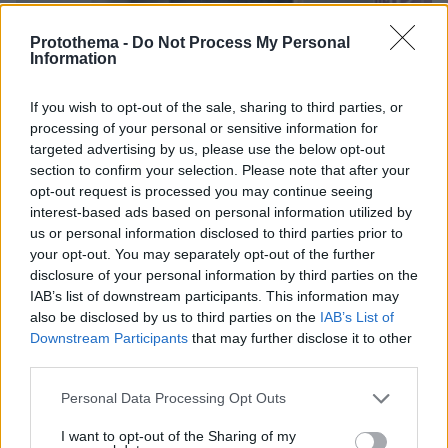
Protothema -
Do Not Process My Personal
Information
If you wish to opt-out of the sale, sharing to third parties, or
processing of your personal or sensitive information for
targeted advertising by us, please use the below opt-out
section to confirm your selection. Please note that after your
opt-out request is processed you may continue seeing
interest-based ads based on personal information utilized by
us or personal information disclosed to third parties prior to
your opt-out. You may separately opt-out of the further
disclosure of your personal information by third parties on the
IAB’s list of downstream participants. This information may
also be disclosed by us to third parties on the
IAB’s List of
Downstream Participants
that may further disclose it to other
third parties.
03.08.2026, 11:06
Κάτι αλλάζει στον χάρτη της πανεπιστημιακής εκπαίδευσης
Please note that this website/app uses one or more Google
Personal Data Processing Opt Outs
στην Ελλάδα
services and may gather and store information including but
not limited to your visit or usage behaviour. You may click to
I want to opt-out of the Sharing of my