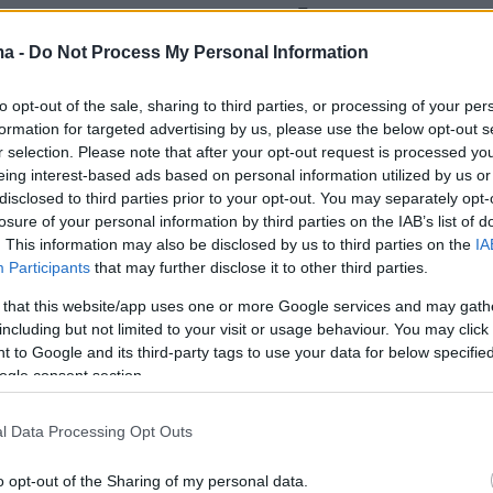
ήσει. Ωστόσο, όσα ανέφερε δεν φάνηκαν
ι γι’ αυτό φρόντισαν να τον απομακρύνουν απ
ma -
Do Not Process My Personal Information
 ώστε να μείνουν μόνες με το θύμα.
to opt-out of the sale, sharing to third parties, or processing of your per
formation for targeted advertising by us, please use the below opt-out s
 πληροφορίες του protothema.gr, η
r selection. Please note that after your opt-out request is processed y
 έφερε
μώλωπες
στο πρόσωπο, χτυπήματα στα
eing interest-based ads based on personal information utilized by us or
disclosed to third parties prior to your opt-out. You may separately opt-
ίματα σε διάφορα σημεία του σώματός της. Το
losure of your personal information by third parties on the IAB’s list of
 ο σύζυγός της είχε απομακρυνθεί από το
. This information may also be disclosed by us to third parties on the
IA
ίνεται πως της έδωσε τη δύναμη να
Participants
that may further disclose it to other third parties.
στις εργαζόμενες τι πραγματικά είχε συμβεί.
 that this website/app uses one or more Google services and may gath
including but not limited to your visit or usage behaviour. You may click 
 to Google and its third-party tags to use your data for below specifi
ηκε ποιον εννοούσε λέγοντας «θεριό»
ogle consent section.
ν σύζυγό της. Από την άλλη όμως όταν ο
ισκόταν στον ίδιο χώρο μαζί της, η
l Data Processing Opt Outs
έσπευσε να τον καλύψει ισχυριζόμενη ότι
ά, λόγω αστάθειας.
o opt-out of the Sharing of my personal data.