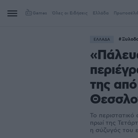
Games
Όλες οι Ειδήσεις
Ελλάδα
Πρωτοσέλι
Ξυλοδ
ΕΛΛΑΔΑ
«Πάλευα
περιέγρ
της από
Θεσσλο
Το περιστατικό
πρωί της Τετάρ
η σύζυγός του ε