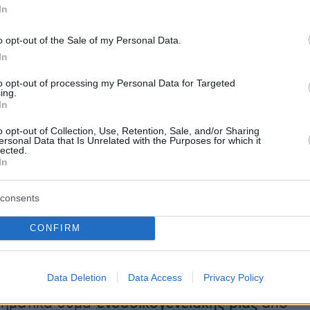
In
o opt-out of the Sale of my Personal Data.
 πληροφορίες, η στάση της ηλικιωμένης
In
 μόλις είδε τους αστυνομικούς στο σπίτι της
to opt-out of processing my Personal Data for Targeted
χθηκε ότι το προηγούμενο βράδυ ο σύζυγός
ing.
In
οκόπησε, τραβώντας τη βίαια από τα χέρια,
η με γροθιές και κλωτσιές, ακόμη και με το
o opt-out of Collection, Use, Retention, Sale, and/or Sharing
ersonal Data that Is Unrelated with the Purposes for which it
ου χρησιμοποιεί για να περπατά, ενώ τόνισε
lected.
In
πήματα που δέχθηκε ήταν τόσο στο σώμα όσο
άλι της. Αμέσως μετά, η γυναίκα μεταφέρθηκε
consents
φόρο του
ΕΚΑΒ
στο νοσοκομείο.
CONFIRM
εσή της, την οποία έδωσε στους αστυνομικούς
ο νοσοκομείο όπου νοσηλεύεται, η 86χρονη
Data Deletion
Data Access
Privacy Policy
 τη στιγμή του ξυλοδαρμού και αποκάλυψε ότι
τηματικά θύμα
ενδοοικογενειακής βίας
από