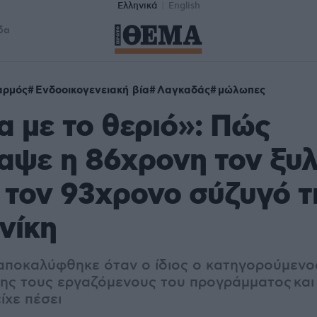
Ελληνικά
English
δα
αρμός
Ενδοοικογενειακή βία
Λαγκαδάς
μώλωπες
 με το θεριό»: Πώς
αψε η 86χρονη τον ξυ
 τον 93χρονο σύζυγό τ
νίκη
 αποκαλύφθηκε όταν ο ίδιος ο κατηγορούμενο
της τους εργαζόμενους του προγράμματος και 
ίχε πέσει