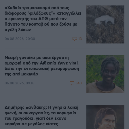
«Χυδαίο τραμπουκισμό από τους
διάφορους "φιλόζωους"» καταγγέλλει
ο ερευνητής του ΑΠΘ μετά τον
θάνατο του κουταβιού που ζούσε με
αγέλη λύκων
13
06.08.2026, 20:30
Νεαρή γυναίκα με ακατέργαστη
ομορφιά από την Αιθιοπία έγινε viral,
δείτε την εντυπωσιακή μεταμόρφωσή
της από μακιγιέρ
340
06.08.2026, 09:18
Δημήτρης Ξανθάκης: Η γνήσια λαϊκή
φωνή, οι συνεργασίες, τα κορυφαία
του τραγούδια, γιατί δεν έκανε
καριέρα σε μεγάλες πίστες