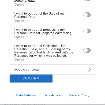
personal data.
grant or deny consent to Google and its third-party tags to
100 φορές να απαντήσει στο Κογκρέσο
Opted In
use your data for below specified purposes in below Google
πριν 11 λεπτά
consent section.
I want to opt-out of the Sale of my
Ξεκινούν τα δοκιμαστικά δρομολόγια της επέκτασης
Personal Data.
του Μετρό Θεσσαλονίκης προς την Καλαμαριά,
Opted In
«ενθαρρυντικές οι πρώτες ενδείξεις» δηλώνει ο
I want to opt-out of processing my
Ταχιάος
Personal Data for Targeted Advertising.
Opted In
LIVE UPDATE
πριν 13 λεπτά
ΠΑΟΚ - Άντερλεχτ 0-1 (ημίχρονο): Παλεύει για την
I want to opt-out of Collection, Use,
Retention, Sale, and/or Sharing of my
ισοφάριση ο «Δικέφαλος», έχασε πέναλτι ο Μιχαηλίδης,
Personal Data that Is Unrelated with the
Purposes for which it was collected.
Opted In
πριν 16 λεπτά
Για πάντα στη Ρεάλ Μαδρίτης ο Βινίσιους: Yπέγραψε
Google consents
νέο συμβόλαιο έως το 2032 ο Βραζιλιάνος
CONFIRM
πριν 19 λεπτά
Σφουγγάτο: 8 τρόποι να το φτιάξουμε – Από το πιο
απλό μέχρι το πιο πλούσιο
Data Deletion
Data Access
Privacy Policy
πριν 19 λεπτά
Ποιες είναι οι ομοιότητες και οι διαφορές ανάμεσα στις