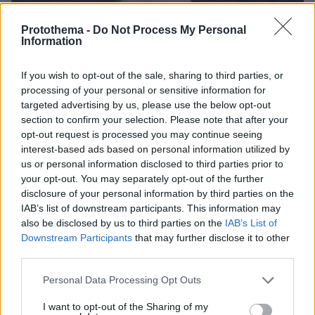
Protothema -
Do Not Process My Personal
30.07.2026, 09:33
Information
Το DEI College παρουσιάζει τη Sophia. Την πρώτη 24/7
βοηθό AI που αλλάζει τον τρόπο με τον οποίο μαθαίνουν οι
φοιτητές
If you wish to opt-out of the sale, sharing to third parties, or
processing of your personal or sensitive information for
targeted advertising by us, please use the below opt-out
03.08.2026, 10:56
section to confirm your selection. Please note that after your
Η Smart φοιτητική κατοικία στην καρδιά της Αθήνας
opt-out request is processed you may continue seeing
interest-based ads based on personal information utilized by
29.07.2026, 09:39
us or personal information disclosed to third parties prior to
Διασκεδάζουμε υπεύθυνα, επιστρέφουμε με ασφάλεια
your opt-out. You may separately opt-out of the further
disclosure of your personal information by third parties on the
IAB’s list of downstream participants. This information may
ΡΟΗ ΕΙΔΗΣΕΩΝ
also be disclosed by us to third parties on the
IAB’s List of
Downstream Participants
that may further disclose it to other
Ειδήσεις
Δημοφιλή
Σχολιασμένα
third parties.
Please note that this website/app uses one or more Google
Personal Data Processing Opt Outs
πριν 9 λεπτά
services and may gather and store information including but
Προϊόν εργαστηρίου ή της φύσης ο κορωνοϊός; Άλλα
not limited to your visit or usage behaviour. You may click to
I want to opt-out of the Sharing of my
έλεγε δημόσια ο Φάουτσι και άλλα ιδιωτικά, αρνήθηκε