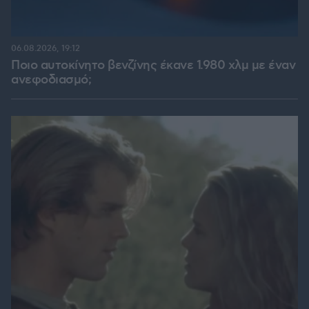
06.08.2026, 19:12
Ποιο αυτοκίνητο βενζίνης έκανε 1.980 χλμ με έναν
ανεφοδιασμό;