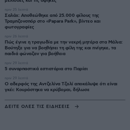
μέλισσες και τις σφήκες
πριν 25 λεπτά
Σαλάχ: Αποθεώθηκε από 25.000 φίλους της
Τραμπζονσπόρ στο «Papara Park», βίντεο και
φωτογραφίες
πριν 26 λεπτά
Πώς έγινε η τραγωδία με την νεκρή μητέρα στα Μάλια:
Βούτηξε για να βοηθήσει τη φίλη της και πνίγηκε, τα
παιδιά φώναζαν για βοήθεια
πριν 29 λεπτά
5 συναρπαστικά εστιατόρια στο Παρίσι
πριν 29 λεπτά
Ο αδερφός της Αντζελίνα Τζολί αποκάλυψε ότι είναι
γκέι: Κουράστηκα να κρύβομαι, δήλωσε
ΔΕΙΤΕ ΟΛΕΣ ΤΙΣ ΕΙΔΗΣΕΙΣ