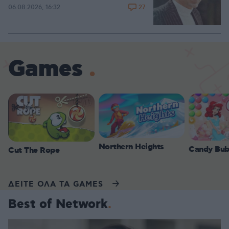
27
06.08.2026, 16:32
Games
Northern Heights
Candy Bub
Cut The Rope
ΔΕΙΤΕ ΟΛΑ ΤΑ GAMES
Best of Network