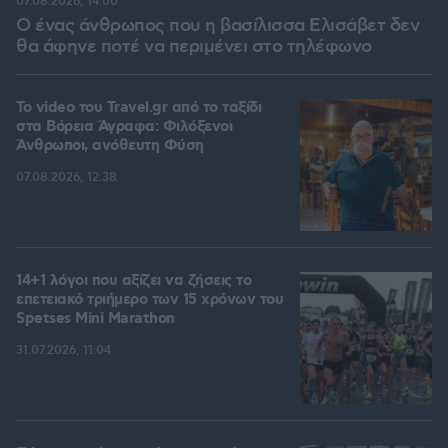
07.08.2026, 14:00
Ο ένας άνθρωπος που η βασίλισσα Ελισάβετ δεν
θα άφηνε ποτέ να περιμένει στο τηλέφωνο
To video του Travel.gr από το ταξίδι
στα Βόρεια Άγραφα: Φιλόξενοι
Άνθρωποι, ανόθευτη Φύση
07.08.2026, 12:38
14+1 λόγοι που αξίζει να ζήσεις το
επετειακό τριήμερο των 15 χρόνων του
Spetses Mini Marathon
31.07.2026, 11:04