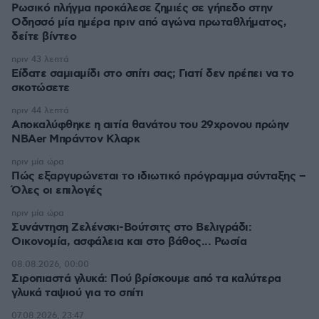
Ρωσικό πλήγμα προκάλεσε ζημιές σε γήπεδο στην
Οδησσό μία ημέρα πριν από αγώνα πρωταθλήματος,
δείτε βίντεο
πριν 43 λεπτά
Είδατε σαμιαμίδι στο σπίτι σας; Γιατί δεν πρέπει να το
σκοτώσετε
πριν 44 λεπτά
Αποκαλύφθηκε η αιτία θανάτου του 29χρονου πρώην
NBAer Μπράντον Κλαρκ
πριν μία ώρα
Πώς εξαργυρώνεται το ιδιωτικό πρόγραμμα σύνταξης –
Όλες οι επιλογές
πριν μία ώρα
Συνάντηση Ζελένσκι-Βούτσιτς στο Βελιγράδι:
Οικονομία, ασφάλεια και στο βάθος... Ρωσία
08.08.2026, 00:00
Σιροπιαστά γλυκά: Πού βρίσκουμε από τα καλύτερα
γλυκά ταψιού για το σπίτι
07.08.2026, 23:47