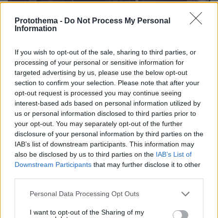
Protothema -
Do Not Process My Personal
Information
If you wish to opt-out of the sale, sharing to third parties, or
processing of your personal or sensitive information for
targeted advertising by us, please use the below opt-out
section to confirm your selection. Please note that after your
opt-out request is processed you may continue seeing
interest-based ads based on personal information utilized by
us or personal information disclosed to third parties prior to
your opt-out. You may separately opt-out of the further
disclosure of your personal information by third parties on the
IAB’s list of downstream participants. This information may
also be disclosed by us to third parties on the
IAB’s List of
Downstream Participants
that may further disclose it to other
third parties.
07.08.2026, 18:22
«Πόσα θέλεις για το κορίτσι;»: Τουρίστας στην
Please note that this website/app uses one or more Google
Personal Data Processing Opt Outs
Κρήτη ζητά... τιμή για να ασελγήσει σε ανήλικη, τι
services and may gather and store information including but
καταγγέλλει ο ιδιοκτήτης επιχείρησης
not limited to your visit or usage behaviour. You may click to
I want to opt-out of the Sharing of my