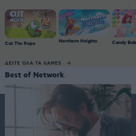
Northern Heights
Candy Bub
Cut The Rope
ΔΕΙΤΕ ΟΛΑ ΤΑ GAMES
Best of Network