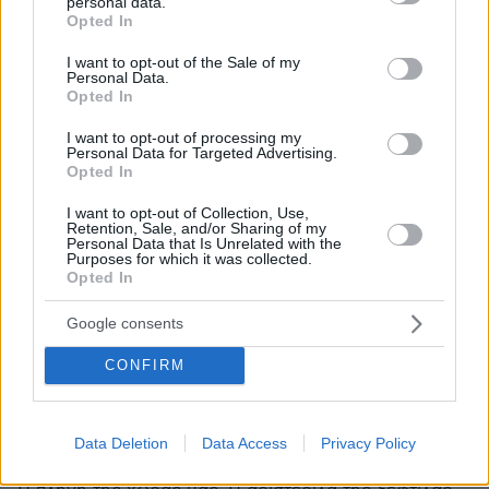
personal data.
grant or deny consent to Google and its third-party tags to
Opted In
use your data for below specified purposes in below Google
consent section.
I want to opt-out of the Sale of my
Personal Data.
03.08.2026, 11:06
Opted In
Κάτι αλλάζει στον χάρτη της πανεπιστημιακής εκπαίδευσης
στην Ελλάδα
I want to opt-out of processing my
Personal Data for Targeted Advertising.
Opted In
30.07.2026, 15:25
Εθνική Τράπεζα: Η κορυφαία επιλογή για τη χρηματοδότηση
I want to opt-out of Collection, Use,
μεγάλων έργων
Retention, Sale, and/or Sharing of my
Personal Data that Is Unrelated with the
Purposes for which it was collected.
Opted In
29.07.2026, 09:39
Διασκεδάζουμε υπεύθυνα, επιστρέφουμε με ασφάλεια
Google consents
ΣΧΟΛΙΑ
(3)
CONFIRM
ΠΡΟΣΘΗΚΗ ΣΧΟΛΙΟΥ
κωστας
Data Deletion
Data Access
Privacy Policy
15.05.2025, 04:22