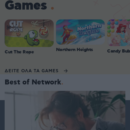
Games
Northern Heights
Candy Bub
Cut The Rope
ΔΕΙΤΕ ΟΛΑ ΤΑ GAMES
Best of Network