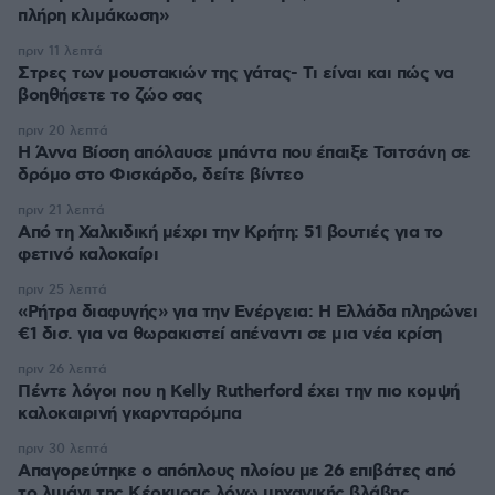
πλήρη κλιμάκωση»
πριν 11 λεπτά
Στρες των μουστακιών της γάτας- Τι είναι και πώς να
βοηθήσετε το ζώο σας
πριν 20 λεπτά
Η Άννα Βίσση απόλαυσε μπάντα που έπαιξε Τσιτσάνη σε
δρόμο στο Φισκάρδο, δείτε βίντεο
πριν 21 λεπτά
Από τη Χαλκιδική μέχρι την Κρήτη: 51 βουτιές για το
φετινό καλοκαίρι
πριν 25 λεπτά
«Ρήτρα διαφυγής» για την Ενέργεια: Η Ελλάδα πληρώνει
€1 δισ. για να θωρακιστεί απέναντι σε μια νέα κρίση
πριν 26 λεπτά
Πέντε λόγοι που η Kelly Rutherford έχει την πιο κομψή
καλοκαιρινή γκαρνταρόμπα
πριν 30 λεπτά
Απαγορεύτηκε ο απόπλους πλοίου με 26 επιβάτες από
το λιμάνι της Κέρκυρας λόγω μηχανικής βλάβης