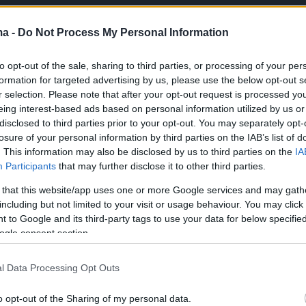
ma -
Do Not Process My Personal Information
to opt-out of the sale, sharing to third parties, or processing of your per
formation for targeted advertising by us, please use the below opt-out s
r selection. Please note that after your opt-out request is processed y
eing interest-based ads based on personal information utilized by us or
disclosed to third parties prior to your opt-out. You may separately opt-
losure of your personal information by third parties on the IAB’s list of
. This information may also be disclosed by us to third parties on the
IA
Participants
that may further disclose it to other third parties.
 that this website/app uses one or more Google services and may gath
including but not limited to your visit or usage behaviour. You may click 
 to Google and its third-party tags to use your data for below specifi
ogle consent section.
l Data Processing Opt Outs
 τον λόγο, ο υπουργός Υγείας
Άδωνις
, ευχαρίστησε το Ίδρυμα Σταύρος Νιάρχος για
o opt-out of the Sharing of my personal data.