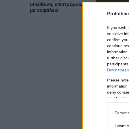
υπεύθυνα, επιστρέφουμε
με ασφάλεια
Protothe
If you wish 
sensitive in
confirm you
continue se
information 
further disc
participants
Downstream 
Please note
information 
deny consent
in below Go
Persona
Παίρνοντας
Γεωργιάδης
I want t