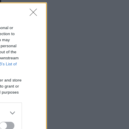
sonal or
ection to
ou may
 personal
out of the
 downstream
B’s List of
er and store
to grant or
ed purposes