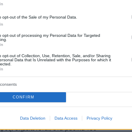
In
πισημαίνοντας ότι η διοίκηση του Ιδρύματος
ράσινο φως» για την αγορά του, μόλις εννέα
o opt-out of the Sale of my Personal Data.
 την υποβολή του σχετικού αιτήματος από το
In
γείας. «Είναι νεότερου τύπου από τα
to opt-out of processing my Personal Data for Targeted
 δύο, ενώ διαθέτει, εκτός από θερμοκοιτίδα,
ing.
In
α. Δεν είναι πολυτέλεια η τουαλέτα. Είναι αυτ
πει σε αυτό το αεροσκάφος να
o opt-out of Collection, Use, Retention, Sale, and/or Sharing
ersonal Data that Is Unrelated with the Purposes for which it
lected.
In
ις πέραν των συνόρων της χώρας και να
σθενείς σε γειτονικές χώρες. Στην κυριολεξία
consents
α χέρια, σώζει ζωές, και αναβαθμίζει δραστικά
υπηρεσιών Υγείας, που το υπουργείο Υγείας, η
CONFIRM
μοκρατία και το ΕΚΑΒ μπορεί να παρέχει
λίτες μας» ανέφερε ο κ. Γεωργιάδης.
Data Deletion
Data Access
Privacy Policy
φος, σημειώνεται, στα βασικά του