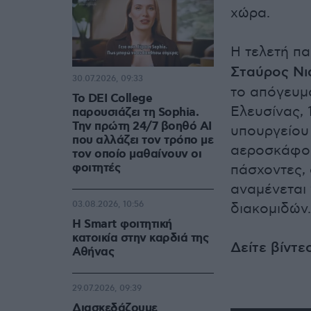
χώρα.
Η τελετή π
Σταύρος Νι
30.07.2026, 09:33
το απόγευμ
Το DEI College
Ελευσίνας, 
παρουσιάζει τη Sophia.
Την πρώτη 24/7 βοηθό AI
υπουργείου 
που αλλάζει τον τρόπο με
αεροσκάφος
τον οποίο μαθαίνουν οι
φοιτητές
πάσχοντες, 
αναμένεται
03.08.2026, 10:56
διακομιδών.
Η Smart φοιτητική
κατοικία στην καρδιά της
Δείτε βίντε
Αθήνας
29.07.2026, 09:39
Διασκεδάζουμε