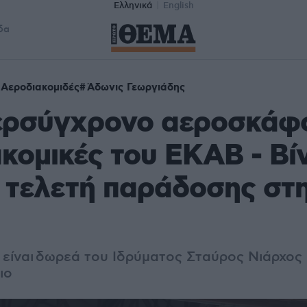
Ελληνικά
English
δα
Αεροδιακομιδές
Άδωνις Γεωργιάδης
ερσύγχρονο αεροσκάφο
κομικές του ΕΚΑΒ - Βί
 τελετή παράδοσης στη
είναι
δωρεά του Ιδρύματος Σταύρος Νιάρχος (
ιο