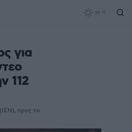
29
°C
ς για
ντεο
ν 112
ΙΣΝ), προς το