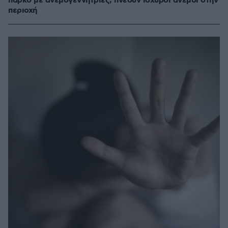
πάρκο με ανεμογεννήτριες, πνέουν ισχυροί άνεμοι στην
περιοχή