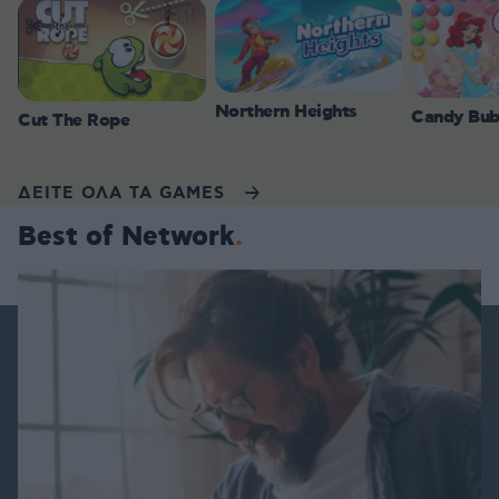
Northern Heights
Candy Bub
Cut The Rope
ΔΕΙΤΕ ΟΛΑ ΤΑ GAMES
Best of Network