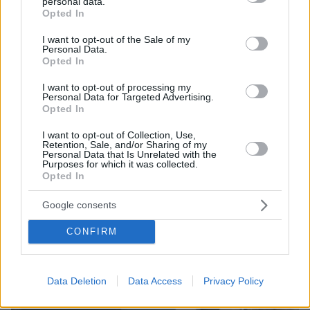
personal data.
Ο «Δράκος» του Λονδίνου: 40χρονος με
grant or deny consent to Google and its third-party tags to
Opted In
προβλήματα όρασης σκότωνε και βίαζε γυναίκες,
use your data for below specified purposes in below Google
η αστυνομία τον είχε συλλάβει και τον άφησε
consent section.
I want to opt-out of the Sale of my
Personal Data.
ελεύθερο
Opted In
I want to opt-out of processing my
Personal Data for Targeted Advertising.
Opted In
I want to opt-out of Collection, Use,
Retention, Sale, and/or Sharing of my
Personal Data that Is Unrelated with the
Purposes for which it was collected.
Opted In
Google consents
CONFIRM
Data Deletion
Data Access
Privacy Policy