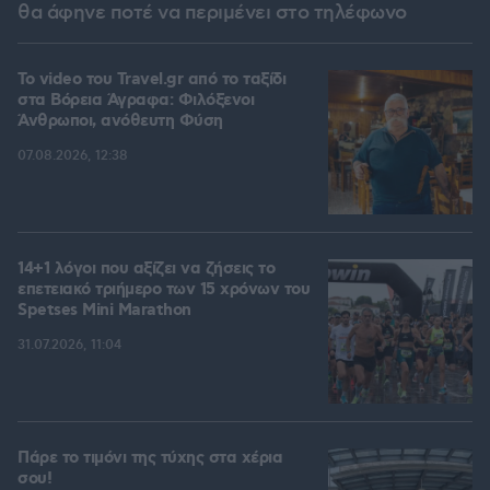
θα άφηνε ποτέ να περιμένει στο τηλέφωνο
To video του Travel.gr από το ταξίδι
στα Βόρεια Άγραφα: Φιλόξενοι
Άνθρωποι, ανόθευτη Φύση
07.08.2026, 12:38
14+1 λόγοι που αξίζει να ζήσεις το
επετειακό τριήμερο των 15 χρόνων του
Spetses Mini Marathon
31.07.2026, 11:04
Πάρε το τιμόνι της τύχης στα χέρια
σου!