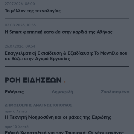
27.07.2026, 06:00
Το μέλλον της τεχνολογίας
03.08.2026, 10:56
Η Smart φοιτητική κατοικία στην καρδιά της Αθήνας
26.07.2026, 09:54
Επαγγελματική Εκπαίδευση & Εξειδίκευση: Το Mοντέλο που
σε Bάζει στην Aγορά Eργασίας
ΡΟΗ ΕΙΔΗΣΕΩΝ
Ειδήσεις
Δημοφιλή
Σχολιασμένα
ΔΗΜΟΣΘΕΝΗΣ ΑΝΑΓΝΩΣΤΟΠΟΥΛΟΣ
πριν 6 λεπτά
H Τεχνητή Νοημοσύνη και οι μάχες της Ευρώπης
πριν 10 λεπτά
Ειδικό Χωροταξικό για τον Τουρισμό: Οι νέοι κανόνες