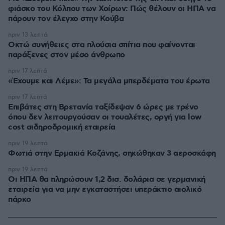
φιάσκο του Κόλπου των Χοίρων: Πώς θέλουν οι ΗΠΑ να
πάρουν τον έλεγχο στην Κούβα
πριν 13 λεπτά
Οκτώ συνήθειες στα πλούσια σπίτια που φαίνονται
παράξενες στον μέσο άνθρωπο
πριν 17 λεπτά
«Έχουμε και Λέμε»: Τα μεγάλα μπερδέματα του έρωτα
πριν 17 λεπτά
Επιβάτες στη Βρετανία ταξίδεψαν 6 ώρες με τρένο
όπου δεν λειτουργούσαν οι τουαλέτες, οργή για low
cost σιδηροδρομική εταιρεία
πριν 19 λεπτά
Φωτιά στην Ερμακιά Κοζάνης, σηκώθηκαν 3 αεροσκάφη
πριν 19 λεπτά
Οι ΗΠΑ θα πληρώσουν 1,2 δισ. δολάρια σε γερμανική
εταιρεία για να μην εγκαταστήσει υπεράκτιο αιολικό
πάρκο