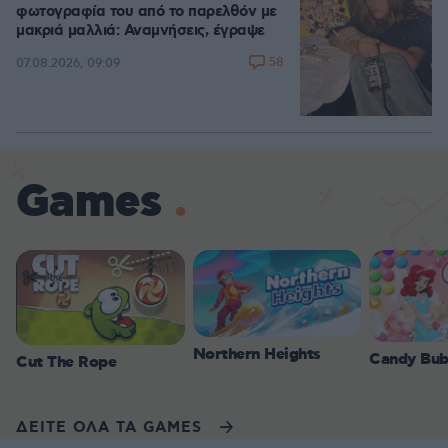
φωτογραφία του από το παρελθόν με
μακριά μαλλιά: Αναμνήσεις, έγραψε
58
07.08.2026, 09:09
Games
Northern Heights
Candy Bub
Cut The Rope
ΔΕΙΤΕ ΟΛΑ ΤΑ GAMES