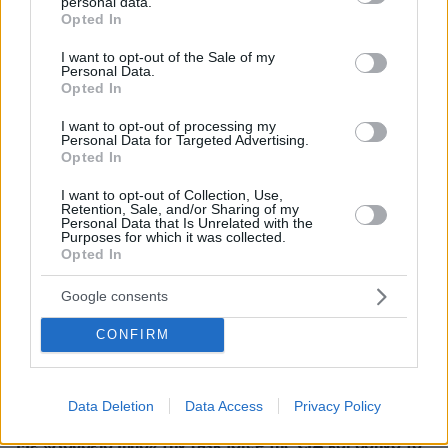
personal data.
ΡΟΗ ΕΙΔΗΣΕΩΝ
grant or deny consent to Google and its third-party tags to
Opted In
use your data for below specified purposes in below Google
Ειδήσεις
Δημοφιλή
Σχολιασμένα
consent section.
I want to opt-out of the Sale of my
Personal Data.
Opted In
πριν 7 λεπτά
Νηστεία Δεκαπενταύγουστου: 20 μελωμένα φαγητά
I want to opt-out of processing my
κατσαρόλας
Personal Data for Targeted Advertising.
Opted In
πριν 9 λεπτά
Ο ΣΚΑΪ έλυσε τη συνεργασία του με τον διευθύνοντα
I want to opt-out of Collection, Use,
σύμβουλο, Γρηγόρη Δημητριάδη, δείτε την επίσημη
Retention, Sale, and/or Sharing of my
Personal Data that Is Unrelated with the
ανακοίνωση
Purposes for which it was collected.
Opted In
πριν 11 λεπτά
«Πέρασα 4 υπέροχα χρόνια, φεύγω με βαθιά αγάπη για
Google consents
την Ελλάδα»: Ο Νόαμ Κατζ αποχωρεί από πρέσβης στην
Αθήνα
CONFIRM
πριν 12 λεπτά
Ξανά πάνω από τις 2.600 μονάδες το Χρηματιστήριο με
εβδομαδιαία κέρδη 1,8%, πού βρήκε στηρίγματα
Data Deletion
Data Access
Privacy Policy
πριν 13 λεπτά
Με «Δούρειο Ίππο» την task force της CIA και οδηγό το