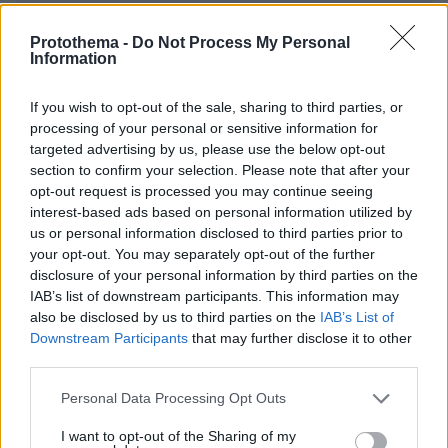
ΣΧΌΛΙΟ *
Protothema -
Do Not Process My Personal
Information
If you wish to opt-out of the sale, sharing to third parties, or
processing of your personal or sensitive information for
targeted advertising by us, please use the below opt-out
section to confirm your selection. Please note that after your
opt-out request is processed you may continue seeing
Απομένουν
2500
χαρακτήρες
interest-based ads based on personal information utilized by
us or personal information disclosed to third parties prior to
your opt-out. You may separately opt-out of the further
disclosure of your personal information by third parties on the
IAB’s list of downstream participants. This information may
also be disclosed by us to third parties on the
IAB’s List of
Downstream Participants
that may further disclose it to other
third parties.
* Υποχρεωτικά πεδία
Please note that this website/app uses one or more Google
Personal Data Processing Opt Outs
services and may gather and store information including but
not limited to your visit or usage behaviour. You may click to
I want to opt-out of the Sharing of my