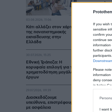
μετεωρολογ
Protothe
03.08.2026, 11:06
If you wish 
Κάτι αλλάζει στον χάρτη
sensitive in
της πανεπιστημιακής
confirm you
εκπαίδευσης στην
continue se
Ελλάδα
information 
further disc
30.07.2026, 15:25
participants
Downstream 
Εθνική Τράπεζα: Η
κορυφαία επιλογή για τη
Please note
χρηματοδότηση μεγάλων
information 
έργων
deny consent
in below Go
29.07.2026, 09:39
Διασκεδάζουμε
Persona
υπεύθυνα, επιστρέφουμε
με ασφάλεια
I want t