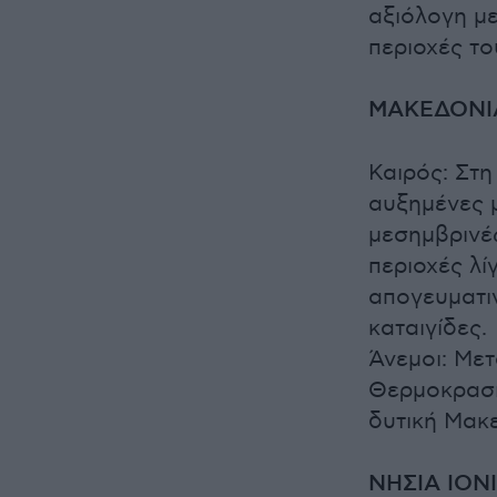
αξιόλογη με
περιοχές το
ΜΑΚΕΔΟΝΙ
Καιρός: Στ
αυξημένες μ
μεσημβρινές
περιοχές λί
απογευματι
καταιγίδες.
Άνεμοι: Μετ
Θερμοκρασί
δυτική Μακε
ΝΗΣΙΑ ΙΟΝΙ