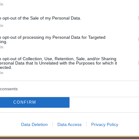
In
o opt-out of the Sale of my Personal Data.
In
νωρίτερα στο
protothema.gr,
ο Κώστας
to opt-out of processing my Personal Data for Targeted
ς, διευθυντής ερευνών στο Αστεροσκοπείο
ing.
In
 η αστάθεια του καιρού θα συνεχισθεί τόσο
o opt-out of Collection, Use, Retention, Sale, and/or Sharing
και το Σάββατο.
ersonal Data that Is Unrelated with the Purposes for which it
lected.
In
ως επισημαίνει αύριο τα φαινόμενα θα
πέραν της ηπειρωτικής και στη νησιωτική
consents
, πτώση της θερμοκρασίας στα φυσιολογικά
χή επίπεδα αναμένεται από τις αρχές της
CONFIRM
βδομάδας, καθώς αναμένονται βοριάδες. «Η
ναι φυσιολογική για την εποχή, οι υψηλές
Data Deletion
Data Access
Privacy Policy
ς δεν είναι» σημειώνει ο κ. Λαγουβάρδος.