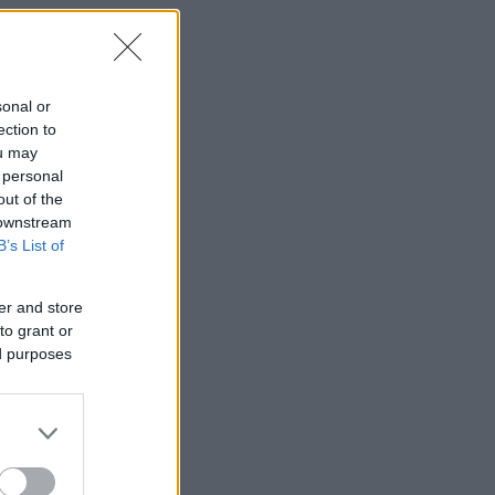
sonal or
ection to
ou may
 personal
out of the
 downstream
B’s List of
er and store
to grant or
ed purposes