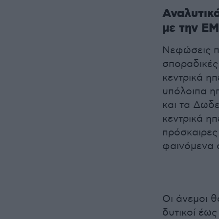
Αναλυτικ
με την Ε
Νεφώσεις π
σποραδικές 
κεντρικά ηπ
υπόλοιπα ηπ
και τα Δωδε
κεντρικά ηπ
πρόσκαιρες 
φαινόμενα 
Οι άνεμοι θ
δυτικοί έω