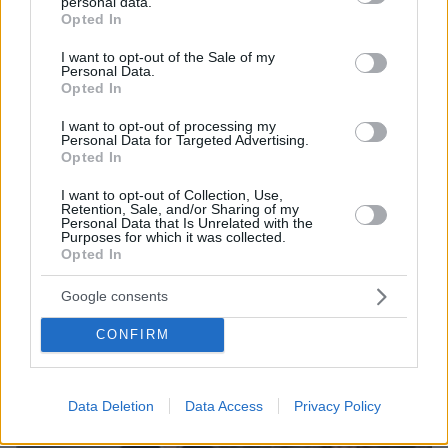
personal data.
grant or deny consent to Google and its third-party tags to
Opted In
use your data for below specified purposes in below Google
consent section.
I want to opt-out of the Sale of my
Personal Data.
Opted In
I want to opt-out of processing my
Personal Data for Targeted Advertising.
Opted In
I want to opt-out of Collection, Use,
Retention, Sale, and/or Sharing of my
Personal Data that Is Unrelated with the
Purposes for which it was collected.
06.08.2026, 09:18
Opted In
Νεαρή γυναίκα με ακατέργαστη ομορφιά από την
Αιθιοπία έγινε viral, δείτε την εντυπωσιακή
Google consents
μεταμόρφωσή της από μακιγιέρ
CONFIRM
Data Deletion
Data Access
Privacy Policy