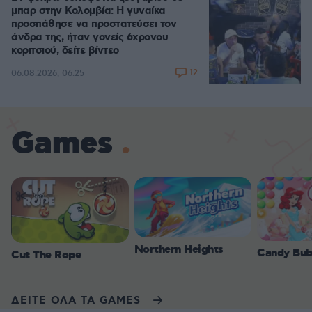
μπαρ στην Κολομβία: Η γυναίκα
προσπάθησε να προστατεύσει τον
άνδρα της, ήταν γονείς 6χρονου
κοριτσιού, δείτε βίντεο
12
06.08.2026, 06:25
Games
Northern Heights
Candy Bub
Cut The Rope
ΔΕΙΤΕ ΟΛΑ ΤΑ GAMES