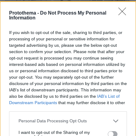
Protothema -
Do Not Process My Personal
Information
If you wish to opt-out of the sale, sharing to third parties, or
processing of your personal or sensitive information for
Loaded
:
targeted advertising by us, please use the below opt-out
70.35%
06.08.2026, 10:22
section to confirm your selection. Please note that after your
Οι πρώτες εικόνες του νέου Canadair 515 που
opt-out request is processed you may continue seeing
έρχεται Ελλάδα και θα πετά και νύχτα
interest-based ads based on personal information utilized by
us or personal information disclosed to third parties prior to
your opt-out. You may separately opt-out of the further
disclosure of your personal information by third parties on the
IAB’s list of downstream participants. This information may
also be disclosed by us to third parties on the
IAB’s List of
Downstream Participants
that may further disclose it to other
third parties.
Please note that this website/app uses one or more Google
Personal Data Processing Opt Outs
services and may gather and store information including but
not limited to your visit or usage behaviour. You may click to
I want to opt-out of the Sharing of my