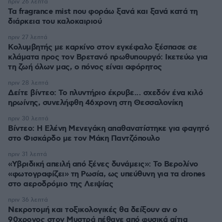
πριν 26 λεπτά
Τα fragrance mist που φοράω ξανά και ξανά κατά τη
διάρκεια του καλοκαιριού
πριν 27 λεπτά
Κολυμβητής με καρκίνο στον εγκέφαλο ξέσπασε σε
κλάματα προς τον Βρετανό πρωθυπουργό: Ικετεύω για
τη ζωή όλων μας, ο πόνος είναι αφόρητος
πριν 28 λεπτά
Δείτε βίντεο: Το πλυντήριο έκρυβε... σχεδόν ένα κιλό
ηρωίνης, συνελήφθη 46χρονη στη Θεσσαλονίκη
πριν 30 λεπτά
Βίντεο: Η Ελένη Μενεγάκη απαθανατίστηκε για φαγητό
στο Φισκάρδο με τον Μάκη Παντζόπουλο
πριν 31 λεπτά
«Υβριδική απειλή από ξένες δυνάμεις»: Το Βερολίνο
«φωτογραφίζει» τη Ρωσία, ως υπεύθυνη για τα drones
στο αεροδρόμιο της Λειψίας
πριν 36 λεπτά
Νεκροτομή και τοξικολογικές θα δείξουν αν ο
90χρονος στον Μυστρά πέθανε από φυσικά αίτια