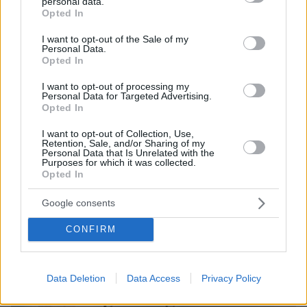
personal data.
grant or deny consent to Google and its third-party tags to
Opted In
use your data for below specified purposes in below Google
consent section.
I want to opt-out of the Sale of my
Personal Data.
Opted In
I want to opt-out of processing my
Personal Data for Targeted Advertising.
Opted In
I want to opt-out of Collection, Use,
Retention, Sale, and/or Sharing of my
Personal Data that Is Unrelated with the
Purposes for which it was collected.
Opted In
Google consents
07.08.2026, 18:22
«Πόσα θέλεις για το κορίτσι;»: Τουρίστας στην
CONFIRM
Κρήτη ζητά... τιμή για να ασελγήσει σε ανήλικη, τι
καταγγέλλει ο ιδιοκτήτης επιχείρησης
Data Deletion
Data Access
Privacy Policy