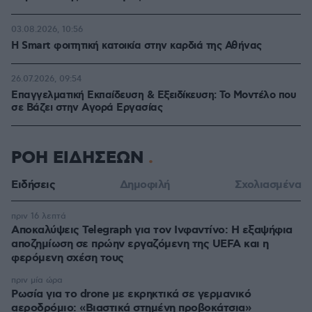
03.08.2026, 10:56
Η Smart φοιτητική κατοικία στην καρδιά της Αθήνας
26.07.2026, 09:54
Επαγγελματική Εκπαίδευση & Εξειδίκευση: Το Mοντέλο που
σε Bάζει στην Aγορά Eργασίας
ΡΟΗ ΕΙΔΗΣΕΩΝ
Ειδήσεις
Δημοφιλή
Σχολιασμένα
πριν 16 λεπτά
Αποκαλύψεις Telegraph για τον Ινφαντίνο: Η εξαψήφια
αποζημίωση σε πρώην εργαζόμενη της UEFA και η
φερόμενη σχέση τους
πριν μία ώρα
Ρωσία για το drone με εκρηκτικά σε γερμανικό
αεροδρόμιο: «Βιαστικά στημένη προβοκάτσια»