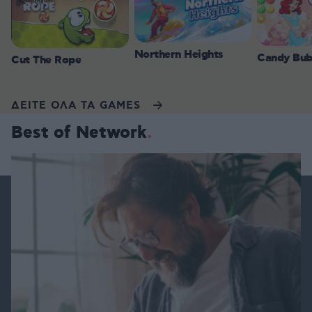
Northern Heights
Candy Bub
Cut The Rope
ΔΕΙΤΕ ΟΛΑ ΤΑ GAMES
Best of Network