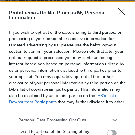
08.08.2026, 00:00
Protothema -
Do Not Process My Personal
Σιροπιαστά γλυκά: Πού βρίσκουμε από τα καλύτερα
Information
γλυκά ταψιού για το σπίτι
07.08.2026, 23:47
If you wish to opt-out of the sale, sharing to third parties, or
Υπό έλεγχο η πυρκαγιά σε ισόγειο κατάστημα στο
processing of your personal or sensitive information for
Παλαιό Φάληρο, εκκενώθηκε προληπτικά πολυκατοικία
targeted advertising by us, please use the below opt-out
section to confirm your selection. Please note that after your
opt-out request is processed you may continue seeing
ΔΕΙΤΕ ΟΛΕΣ ΤΙΣ ΕΙΔΗΣΕΙΣ
interest-based ads based on personal information utilized by
us or personal information disclosed to third parties prior to
your opt-out. You may separately opt-out of the further
disclosure of your personal information by third parties on the
ΤΑ ΠΙΟ ΔΗΜΟΦΙΛΗ
IAB’s list of downstream participants. This information may
also be disclosed by us to third parties on the
IAB’s List of
Downstream Participants
that may further disclose it to other
third parties.
Please note that this website/app uses one or more Google
Personal Data Processing Opt Outs
services and may gather and store information including but
not limited to your visit or usage behaviour. You may click to
I want to opt-out of the Sharing of my