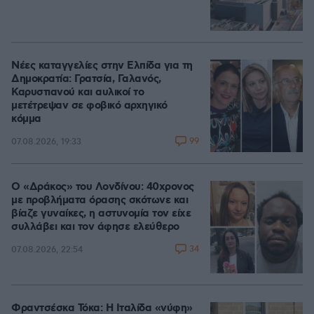
Νέες καταγγελίες στην Ελπίδα για τη
Δημοκρατία: Γρατσία, Γαλανός,
Καρυστιανού και αυλικοί το
μετέτρεψαν σε φοβικό αρχηγικό
κόμμα
99
07.08.2026, 19:33
Ο «Δράκος» του Λονδίνου: 40χρονος
με προβλήματα όρασης σκότωνε και
βίαζε γυναίκες, η αστυνομία τον είχε
συλλάβει και τον άφησε ελεύθερο
34
07.08.2026, 22:54
Φραντσέσκα Τόκα: Η Ιταλίδα «νύφη»