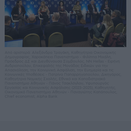
Από αριστερά: Αλεξάνδρα Τραγάκη, Καθηγήτρια Οικονομικής
Δημογραφίας, Χαροκόπειο Πανεπιστήμιο - Φιλίππα Μιχάλη,
Πρόεδρος ΔΣ και Διευθύνουσα Σύμβουλος, NN Hellas - Ειρήνη
Ανδριοπούλου, Επικεφαλής της Μονάδας Ειδικών για την
Απασχόληση, την Κοινωνική Ασφάλιση, την Ευημερία και τις
Κοινωνικές Υποθέσεις - Πατρίνα Παπαρρηγοπούλου, Δικηγόρος,
Καθηγήτρια Νομικής Σχολής, Εθνικό και Καποδιστριακό
Πανεπιστήμιο Αθηνών - Πάνος Τσακλόγλου, Υφυπουργός
Εργασίας και Κοινωνικής Ασφάλισης (2023-2025), Καθηγητής,
Οικονομικό Πανεπιστήμιο Αθηνών - Παναγιώτης Καπόπουλος,
Chief economist, Alpha Bank