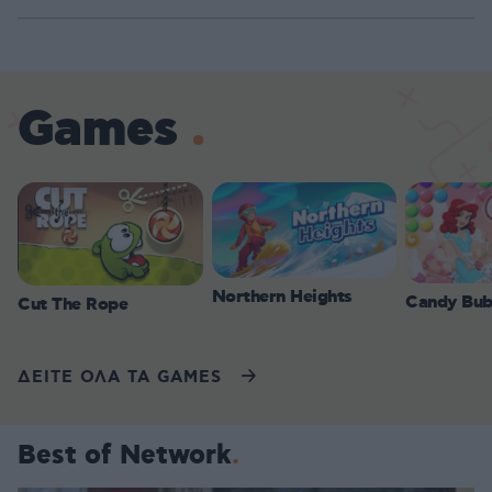
Games
Northern Heights
Candy Bub
Cut The Rope
ΔΕΙΤΕ ΟΛΑ ΤΑ GAMES
Best of Network