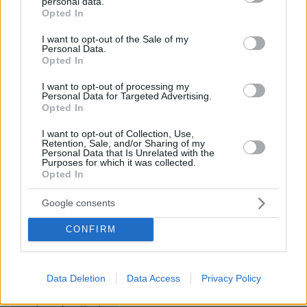
personal data.
grant or deny consent to Google and its third-party tags to
Opted In
use your data for below specified purposes in below Google
consent section.
I want to opt-out of the Sale of my
Personal Data.
Opted In
I want to opt-out of processing my
Personal Data for Targeted Advertising.
Opted In
I want to opt-out of Collection, Use,
Retention, Sale, and/or Sharing of my
Personal Data that Is Unrelated with the
Purposes for which it was collected.
Opted In
Google consents
CONFIRM
Ο πρώην υφυπουργός Εργασίας Πάνος Τσακλόγλου
Data Deletion
Data Access
Privacy Policy
Ειδήσεις σήμερα: