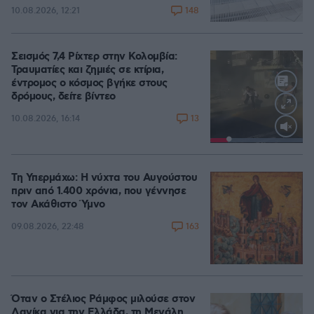
148
10.08.2026, 12:21
Σεισμός 7,4 Ρίχτερ στην Κολομβία:
Τραυματίες και ζημιές σε κτίρια,
έντρομος ο κόσμος βγήκε στους
δρόμους, δείτε βίντεο
13
10.08.2026, 16:14
Loaded
:
100.00%
Τη Υπερμάχω: Η νύχτα του Αυγούστου
πριν από 1.400 χρόνια, που γέννησε
τον Ακάθιστο Ύμνο
163
09.08.2026, 22:48
Όταν ο Στέλιος Ράμφος μιλούσε στον
Δανίκα για την Ελλάδα, τη Μεγάλη