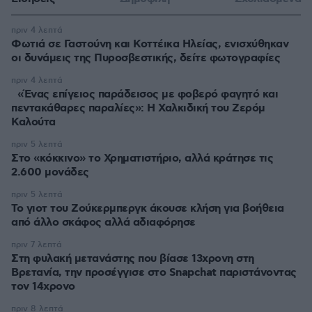
πριν 4 λεπτά
Φωτιά σε Γαστούνη και Κοττέικα Ηλείας, ενισχύθηκαν
οι δυνάμεις της Πυροσβεστικής, δείτε φωτογραφίες
πριν 4 λεπτά
«Ένας επίγειος παράδεισος με φοβερό φαγητό και
πεντακάθαρες παραλίες»: Η Χαλκιδική του Ζερόμ
Καλούτα
πριν 5 λεπτά
Στο «κόκκινο» το Χρηματιστήριο, αλλά κράτησε τις
2.600 μονάδες
πριν 5 λεπτά
Το γιοτ του Ζούκερμπεργκ άκουσε κλήση για βοήθεια
από άλλο σκάφος αλλά αδιαφόρησε
πριν 7 λεπτά
Στη φυλακή μετανάστης που βίασε 13χρονη στη
Βρετανία, την προσέγγισε στο Snapchat παριστάνοντας
τον 14χρονο
πριν 8 λεπτά