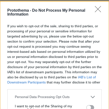
Οικονομικής Δημογραφίας στο Χαροκόπειο
Πανεπιστήμιο, Αλεξάνδρα Τραγάκη.
Protothema -
Do Not Process My Personal
Information
If you wish to opt-out of the sale, sharing to third parties, or
processing of your personal or sensitive information for
targeted advertising by us, please use the below opt-out
section to confirm your selection. Please note that after your
opt-out request is processed you may continue seeing
interest-based ads based on personal information utilized by
us or personal information disclosed to third parties prior to
your opt-out. You may separately opt-out of the further
disclosure of your personal information by third parties on the
IAB’s list of downstream participants. This information may
also be disclosed by us to third parties on the
IAB’s List of
Downstream Participants
that may further disclose it to other
third parties.
Ειρήνη Ανδριοπούλου, Επικεφαλής της Μονάδας Ειδικών για την
Please note that this website/app uses one or more Google
Personal Data Processing Opt Outs
Απασχόληση, την Κοινωνική Ασφάλιση, την Ευημερία και τις
services and may gather and store information including but
Κοινωνικές Υποθέσεις
not limited to your visit or usage behaviour. You may click to
I want to opt-out of the Sharing of my