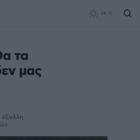
34
°C
Θα τα
δεν μας
 έξαλλη
ρών