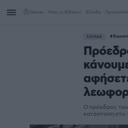
Games
Όλες οι Ειδήσεις
Ελλάδα
Πρωτοσέλι
Κωνστ
ΕΛΛΑΔΑ
Πρόεδρο
κάνουμε
αφήσετε
λεωφορ
Ο πρόεδρος των
κατάσταση στο