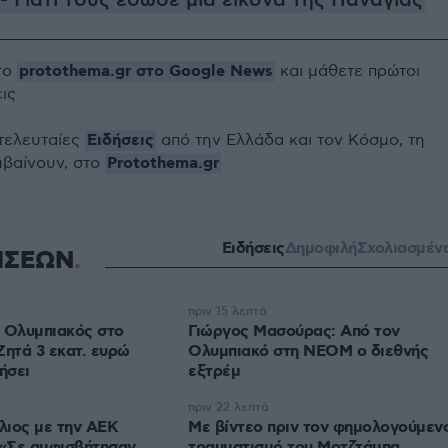
- Γιατί τους έδωσε μια εικόνα της Παναγίας
protothema.gr στο Google News
το
και μάθετε πρώτοι
εις
Ειδήσεις
 τελευταίες
από την Ελλάδα και τον Κόσμο, τη
Protothema.gr
μβαίνουν, στο
Ειδήσεις
Δημοφιλή
Σχολιασμέν
ΗΣΕΩΝ
πριν 15 λεπτά
 Ολυμπιακός στο
Γιώργος Μασούρας: Από τον
Ζητά 3 εκατ. ευρώ
Ολυμπιακό στη ΝΕΟΜ ο διεθνής
ήσει
εξτρέμ
πριν 22 λεπτά
λιος με την ΑΕΚ
Με βίντεο πριν τον φημολογούμεν
 «Σε αμφισβήτησαν
τραυματισμό του Μοτζτάμπα