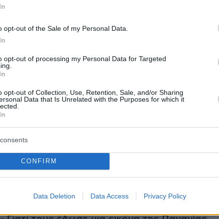
In
, ο οποίος μαινόμενος φέρεται να
 απειλώντας Θεούς και δαίμονες.
o opt-out of the Sale of my Personal Data.
In
to opt-out of processing my Personal Data for Targeted
ήμερα:
ing.
In
υ στη δίκη Φιλιππίδη: Είμαι δίπλα στον Πέτρο
o opt-out of Collection, Use, Retention, Sale, and/or Sharing
ersonal Data that Is Unrelated with the Purposes for which it
, τον αγαπώ πολύ, δεν είναι βιαστής - Έχει κα
lected.
In
τώματα
consents
ντοπούλου: Συζητάω με τον εαυτό μου για
ωθυπουργός, ετοιμάζομαι κάθε μέρα
CONFIRM
ψουμε τα δάχτυλα»: Η σύζυγος του
Data Deletion
Data Access
Privacy Policy
ία στον Άλιμο περιέγραψε τις 3 ώρες με τους