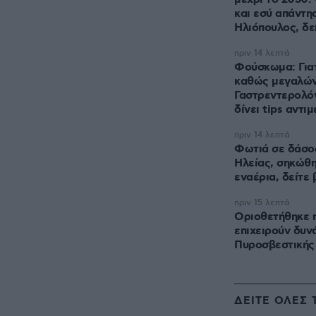
και εσύ απάντησ
Ηλιόπουλος, δε
πριν 14 λεπτά
Φούσκωμα: Γιατ
καθώς μεγαλών
Γαστρεντερολό
δίνει tips αντι
πριν 14 λεπτά
Φωτιά σε δάσο
Ηλείας, σηκώθ
εναέρια, δείτε 
πριν 15 λεπτά
Οριοθετήθηκε η
επιχειρούν δυν
Πυροσβεστικής
ΔΕΙΤΕ ΟΛΕΣ 