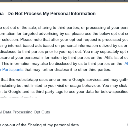
ειολωρίδας.
ma -
Do Not Process My Personal Information
υργός επί των Μεταφορών Κυρανάκης είχε
to opt-out of the sale, sharing to third parties, or processing of your per
ρίτερα σε ραδιοφωνική συνέντευξη ότι «Αυτό
formation for targeted advertising by us, please use the below opt-out s
εξεργαζόμαστε είναι ότι εφόσον μιλάμε για
r selection. Please note that after your opt-out request is processed y
όλεπτα στάσης για να πάρεις έναν επιβάτη, ο
eing interest-based ads based on personal information utilized by us or
disclosed to third parties prior to your opt-out. You may separately opt-
νη τη στιγμή βρίσκεται στη λεωφορειολωρίδα
losure of your personal information by third parties on the IAB’s list of
 παρεμποδίζεται το λεωφορείο, αυτό είναι κάτ
. This information may also be disclosed by us to third parties on the
IA
με λογικό».
Participants
that may further disclose it to other third parties.
 that this website/app uses one or more Google services and may gath
άλιστα πως «Αναγνωρίζουμε ότι τα ταξί
including but not limited to your visit or usage behaviour. You may click 
 to Google and its third-party tags to use your data for below specifi
κοινωνιακό έργο και πρέπει να μπορούν να
ogle consent section.
το πεζοδρόμιο, ο επιβάτης που θέλει κάπου
μπορεί να μπει στο ταξί που περνά». Η δήλωση
l Data Processing Opt Outs
ύ αντί να ικανοποιήσει φαίνεται πως
περισσότερο τον αρχηγό των συνδικαλιστών
o opt-out of the Sharing of my personal data.