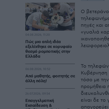
Ο βετεράνος
τηλεφωνήμα
πηγές και α
«γυαλιά κα
04.08.2026, 11:20
ικανοποιηθε
Πώς μια απλή ιδέα
λεωφορειολ
εξελίχθηκε σε κορυφαίο
θεσμό ρομποτικής στην
Ελλάδα
Το τηλεφώνη
06.08.2026, 10:52
Κυβέρνηση ε
Από μαθητής, φοιτητής σε
τόσο με την
άλλη πόλη!
προμήθεια 
διευκολυνθε
26.07.2026, 09:54
είναι δε το
Επαγγελματική
Εκπαίδευση &
απαγορεύει