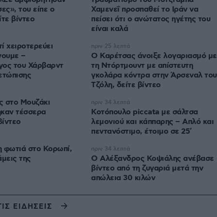
ες», του είπε ο
Χαμενεΐ προσπαθεί το Ιράν να
ίτε βίντεο
πείσει ότι ο ανώτατος ηγέτης του
είναι καλά
ί χειροτερεύει
πριν 25 λεπτά
ουμε –
Ο Καρέτσας άνοιξε λογαριασμό με
γος του Χάρβαρντ
τη Ντόρτμουντ με απίστευτη
μετώπισης
γκολάρα κόντρα στην Άρσεναλ του
Τζόλη, δείτε βίντεο
ς στο Μουζάκι
πριν 34 λεπτά
ηκαν τέσσερα
Κοτόπουλο piccata με σάλτσα
βίντεο
λεμονιού και κάππαρης – Απλό και
πεντανόστιμο, έτοιμο σε 25′
 φωτιά στο Κορωπί,
πριν 34 λεπτά
άμεις της
Ο Αλέξανδρος Κοψιάλης ανέβασε
βίντεο από τη ζυγαριά μετά την
απώλεια 30 κιλών
ΤΙΣ ΕΙΔΗΣΕΙΣ