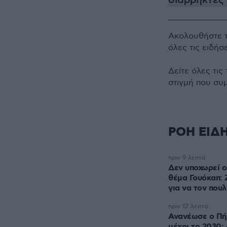
διαρρήκτες 
Ακολουθήστε 
όλες τις ειδήσ
Δείτε όλες τις
στιγμή που συ
ΡΟΗ ΕΙΔ
πριν 9 λεπτά
Δεν υποχωρεί ο
θέμα Γουόκαπ: 
για να τον πουλ
πριν 12 λεπτά
Ανανέωσε ο Πή
μέχρι το 2030: