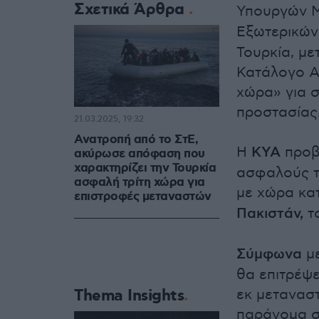
Σχετικά Άρθρα
Υπουργών 
Εξωτερικώ
Τουρκία, με
Κατάλογο Α
χώρα» για 
προστασίας
21.03.2025, 19:32
Ανατροπή από το ΣτΕ,
Η
ΚΥΑ
προβ
ακύρωσε απόφαση που
χαρακτηρίζει την Τουρκία
ασφαλούς τ
ασφαλή τρίτη χώρα για
με χώρα κα
επιστροφές μεταναστών
Πακιστάν,
τ
Σύμφωνα
μ
θα επιτρέψ
Thema Insights
εκ μετανασ
παράνομα 