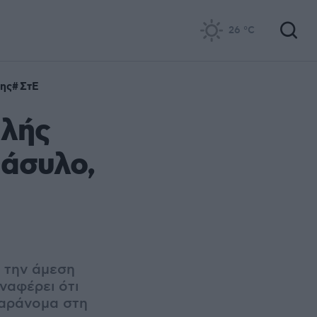
26
°C
ης
ΣτΕ
αλής
 άσυλο,
 την άμεση
ναφέρει ότι
παράνομα στη