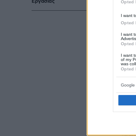
Eργασίας
Opted 
I want t
Opted 
I want 
Advertis
Opted 
I want t
of my P
was col
Opted 
Google 