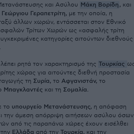
Μετανάστευσης και Ασύλου
Μάκη Βορίδη
,
και
ν
Γεώργιου Γεραπετρίτη,
με την οποία, η
ταξύ άλλων χωρών, εντάσσεται στον Εθνικό
σφαλών Τρίτων Χωρών ως «ασφαλής τρίτη
συγκεκριμένες κατηγορίες αιτούντων διεθνούς
.
λέπει ρητά τον χαρακτηρισμό της
Τουρκίας
ω
ρίτης χώρας για αιτούντες διεθνή προστασία
ταγωγής τη
Συρία,
το
Αφγανιστάν,
το
ο
Μπαγκλαντές
και τη
Σομαλία.
ε το
υπουργείο Μετανάστευσης,
η απόφαση
ει την άμεση απόρριψη αιτήσεων ασύλου όσων
τών από τις παραπάνω χώρες έχουν εισέλθει
στην
Ελλάδα
από την
Τουρκία,
και την