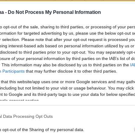
τους. Η επιστροφή όσων παραμένουν
ma -
Do Not Process My Personal Information
στη χώρα είναι βασική προτεραιότητα,
ο υπουργείο.
to opt-out of the sale, sharing to third parties, or processing of your per
formation for targeted advertising by us, please use the below opt-out s
r selection. Please note that after your opt-out request is processed y
eing interest-based ads based on personal information utilized by us or
σιεύτηκε μετά την ακύρωση προηγούμενης
disclosed to third parties prior to your opt-out. You may separately opt-
υργικής απόφασης από το Συμβούλιο της
losure of your personal information by third parties on the IAB’s list of
. This information may also be disclosed by us to third parties on the
IA
, που έκρινε ότι δεν υπήρχε επαρκής
Participants
that may further disclose it to other third parties.
και αιτιολογία για τον χαρακτηρισμό της
 that this website/app uses one or more Google services and may gath
ς ασφαλούς τρίτης χώρας. Σύμφωνα με το
including but not limited to your visit or usage behaviour. You may click 
Μετανάστευσης
, η νέα απόφαση εξεδόθη
 to Google and its third-party tags to use your data for below specifi
λήρη αιτιολογία, σε συμμόρφωση με την κρίση
ogle consent section.
l Data Processing Opt Outs
o opt-out of the Sharing of my personal data.