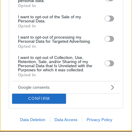
personal data.
Κύπρου: Η γεωπολιτική σημασία της εμπλοκής της
grant or deny consent to Google and its third-party tags to
Opted In
Meridiam
use your data for below specified purposes in below Google
consent section.
I want to opt-out of the Sale of my
πριν 26 λεπτά
Personal Data.
Βίντεο: Ο Ήλιος όπως δεν τον έχουμε ξαναδεί, οι πιο
Opted In
λεπτομερείς εικόνες που έχουν καταγραφεί ποτέ
I want to opt-out of processing my
πριν 27 λεπτά
Personal Data for Targeted Advertising.
Ακρίδες σκέπασαν τον ουρανό στη νότια Ρωσία:
Opted In
«Μοιάζει με μια από τις δέκα πληγές του Φαραώ»
γράφουν για το βίντεο από το Νταγκεστάν
I want to opt-out of Collection, Use,
Retention, Sale, and/or Sharing of my
πριν 31 λεπτά
Personal Data that Is Unrelated with the
Purposes for which it was collected.
Στην Ελλάδα φθάνει σήμερα η 46χρονη από τη
Opted In
Βρετανία που κατηγορείται για τον εμπρησμό στη Marfin
πριν 38 λεπτά
Google consents
Νέα καρφιά Αυγερινού για την Καρυστιανού: Kάποιοι
ονειρεύονται βουλευτικά έδρανα και συνωμοσίες, η
CONFIRM
δημοκρατία θα τους χαλάσει το όνειρο
πριν 39 λεπτά
Το παρεξηγημένο αιθέριο έλαιο που κρατά μακριά τα
Data Deletion
Data Access
Privacy Policy
κουνούπια για 3 ώρες