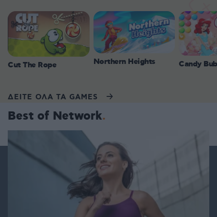
Northern Heights
Candy Bub
Cut The Rope
ΔΕΙΤΕ ΟΛΑ ΤΑ GAMES
Best of Network