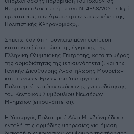
υπάρχει σαφής παραβίαση του ισχύοντος
θεσμικού πλαισίου, ήτοι του Ν. 4858/2021 «Περί
προστασίας των Αρχαιοτήτων και εν γένει της
Πολιτιστικής Κληρονομιάς»,.
Σημειωτέον ότι η συγκεκριμένη εφήμερη
κατασκευή έχει τύχει της έγκρισης της
Ελληνική Ολυμπιακής Επιτροπής, κατά το μέρος
της αρμοδιότητας της (επισυνάπτεται), και της
Γενικής Διεύθυνσης Αναστήλωσης Μουσείων
και Τεχνικών Έργων του Υπουργείου
Πολιτισμού, κατόπιν ομόφωνης γνωμοδότησης
του Κεντρικού Συμβουλίου Νεωτέρων
Μνημείων (επισυνάπτεται).
Η Υπουργός Πολιτισμού Λίνα Μενδώνη έδωσε
εντολή στις αρμόδιες υπηρεσίες για άμεση
διακοπή των εργασιών και έλεγχο της τήρησης