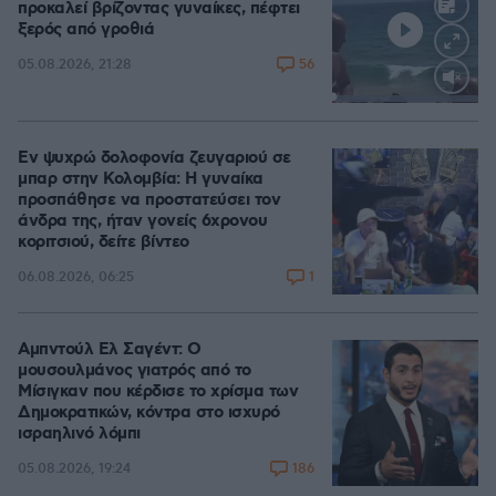
προκαλεί βρίζοντας γυναίκες, πέφτει
ξερός από γροθιά
56
05.08.2026, 21:28
Loaded
:
100.00%
Εν ψυχρώ δολοφονία ζευγαριού σε
μπαρ στην Κολομβία: Η γυναίκα
προσπάθησε να προστατεύσει τον
άνδρα της, ήταν γονείς 6χρονου
κοριτσιού, δείτε βίντεο
1
06.08.2026, 06:25
Αμπντούλ Ελ Σαγέντ: Ο
μουσουλμάνος γιατρός από το
Μίσιγκαν που κέρδισε το χρίσμα των
Δημοκρατικών, κόντρα στο ισχυρό
ισραηλινό λόμπι
186
05.08.2026, 19:24