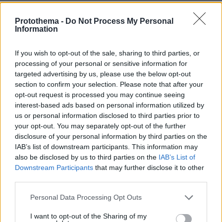
26.07.2026, 09:54
Protothema -
Do Not Process My Personal
Επαγγελματική Εκπαίδευση & Εξειδίκευση: Το Mοντέλο που
Information
σε Bάζει στην Aγορά Eργασίας
If you wish to opt-out of the sale, sharing to third parties, or
31.07.2026, 11:04
processing of your personal or sensitive information for
14+1 λόγοι που αξίζει να ζήσεις το επετειακό τριήμερο των
targeted advertising by us, please use the below opt-out
15 χρόνων του Spetses Mini Marathon
section to confirm your selection. Please note that after your
opt-out request is processed you may continue seeing
interest-based ads based on personal information utilized by
ΡΟΗ ΕΙΔΗΣΕΩΝ
us or personal information disclosed to third parties prior to
your opt-out. You may separately opt-out of the further
Ειδήσεις
Δημοφιλή
Σχολιασμένα
disclosure of your personal information by third parties on the
IAB’s list of downstream participants. This information may
also be disclosed by us to third parties on the
IAB’s List of
πριν 15 λεπτά
Downstream Participants
that may further disclose it to other
Γιατί έβαλαν στο μάτι τα κοράλλια της Μεσογείου: Το
μπλόκο στη Σκόπελο, τα κοσμήματα εκατομμυρίων και η
third parties.
καταστροφή του «κόκκινου χρυσού»
Please note that this website/app uses one or more Google
Personal Data Processing Opt Outs
πριν 16 λεπτά
services and may gather and store information including but
Πώς μπήκε η γαλλική σφραγίδα στο καλώδιο Ελλάδας-
not limited to your visit or usage behaviour. You may click to
I want to opt-out of the Sharing of my