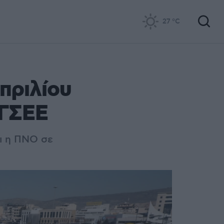
27
°C
πριλίου
 ΓΣΕΕ
ι η ΠΝΟ σε