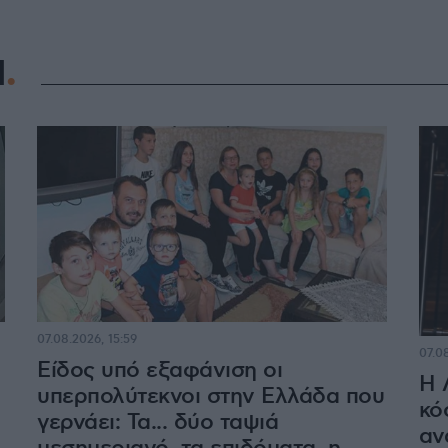
Η
07.08.2026, 15:59
07.0
Είδος υπό εξαφάνιση οι
Η 
υπερπολύτεκνοι στην Ελλάδα που
κό
γερνάει: Τα... δύο ταψιά
αν