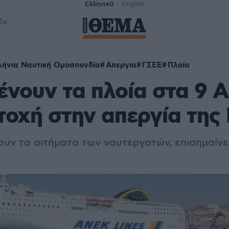
Ελληνικά
English
δα
ήνια Ναυτική Ομοσπονδία
Απεργία
ΓΣΕΕ
Πλοία
νουν τα πλοία στα 9 Α
τοχή στην απεργία της
υν τα αιτήματα των ναυτεργατών, επισημαίνε
ς