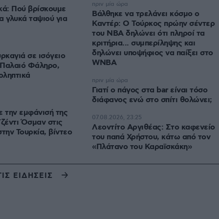
πριν μία ώρα
κά: Πού βρίσκουμε
Βάλθηκε να τρελάνει κόσμο ο
α γλυκά ταψιού για
Καντέρ: Ο Τούρκος πρώην σέντερ
του NBA δηλώνει ότι πληροί τα
κριτήρια... συμπερίληψης και
δηλώνει υποψήφιος να παίξει στο
υρκαγιά σε ισόγειο
WNBA
 Παλαιό Φάληρο,
οληπτικά
πριν μία ώρα
Γιατί ο πάγος στα bar είναι τόσο
διάφανος ενώ στο σπίτι θολώνει;
ε την εμφάνισή της
07.08.2026, 23:25
Τζέντι Όσμαν στις
Λεοντίτο Αργιθέας: Στο καφενείο
στην Τουρκία, βίντεο
του παπά Χρήστου, κάτω από τον
«Πλάτανο του Καραϊσκάκη»
ΤΙΣ ΕΙΔΗΣΕΙΣ