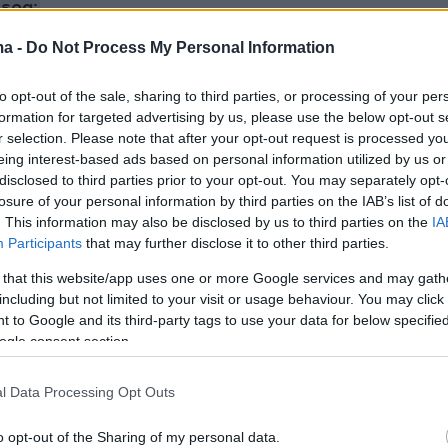
ερα:
ma -
Do Not Process My Personal Information
 Πολεοδομίας Ρόδου: «Έχει προχωρήσει η δουλειά,
υ πάρεις μια τσάντα MCM» - Οι διάλογοι του
to opt-out of the sale, sharing to third parties, or processing of your per
formation for targeted advertising by us, please use the below opt-out s
r selection. Please note that after your opt-out request is processed y
eing interest-based ads based on personal information utilized by us or
ον τρελάθηκε με ένα ελληνικό φαγητό στη
disclosed to third parties prior to your opt-out. You may separately opt-
ι ρωτούσε πώς φτιάχνεται
losure of your personal information by third parties on the IAB’s list of
. This information may also be disclosed by us to third parties on the
IA
 για Παπαγεωργίου: Είχε τα κλειδιά του σπιτιού
Participants
that may further disclose it to other third parties.
ου δικού της - Μου έκανε ό,τι πιο άσχημο μπορούσε
 that this website/app uses one or more Google services and may gath
ι άνθρωπος
including but not limited to your visit or usage behaviour. You may click 
 to Google and its third-party tags to use your data for below specifi
ogle consent section.
l Data Processing Opt Outs
o opt-out of the Sharing of my personal data.