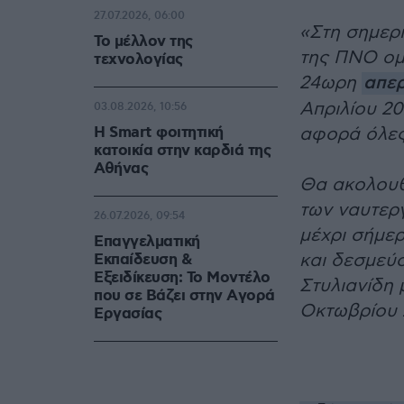
27.07.2026, 06:00
«Στη σημερι
Το μέλλον της
της ΠΝΟ ομ
τεχνολογίας
24ωρη
απε
Απριλίου 20
03.08.2026, 10:56
Η Smart φοιτητική
αφορά όλες 
κατοικία στην καρδιά της
Αθήνας
Θα ακολουθ
των ναυτεργ
26.07.2026, 09:54
μέχρι σήμε
Επαγγελματική
και δεσμεύσ
Εκπαίδευση &
Εξειδίκευση: Το Mοντέλο
Στυλιανίδη 
που σε Bάζει στην Aγορά
Οκτωβρίου 
Eργασίας