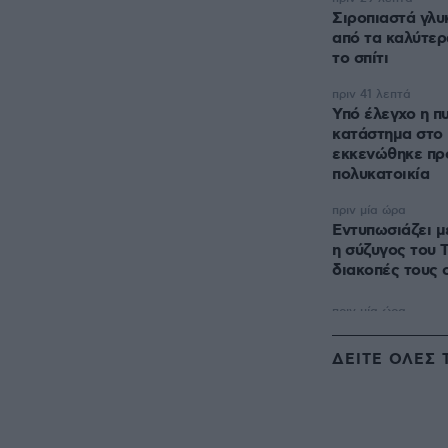
Σιροπιαστά γλυ
από τα καλύτερ
το σπίτι
πριν 41 λεπτά
Υπό έλεγχο η π
κατάστημα στο
εκκενώθηκε πρ
πολυκατοικία
πριν μία ώρα
Εντυπωσιάζει μ
η σύζυγος του 
διακοπές τους 
ΔΕΙΤΕ ΟΛΕΣ 