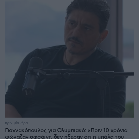
πριν μία ώρα
Γιαννακόπουλος για Ολυμπιακό: «Πριν 10 χρόνια
φώναζαν οφσάιντ, δεν ήξεραν ότι η μπάλα του