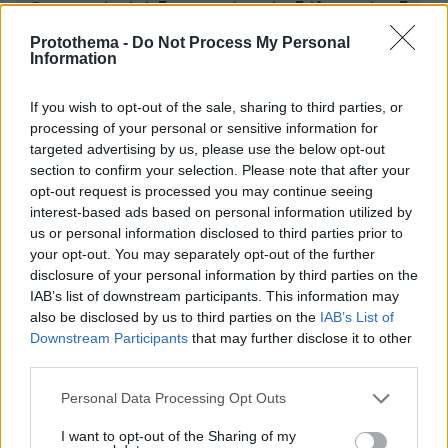
«Θησαυρό» 6,6 δισ. ευρώ από αδήλωτα έσοδα
αποκάλυψε η διασύνδεση POS και ταμειακών -
Protothema -
Do Not Process My Personal
Information
Ποιοι κέρδιζαν και έκρυβαν
If you wish to opt-out of the sale, sharing to third parties, or
Βίντεο: Πήγε στην Κόκκινη Παραλία που είναι
processing of your personal or sensitive information for
κλειστή μετά τους σεισμούς και είπε στους
targeted advertising by us, please use the below opt-out
πυροσβέστες «είμαι YouTuber, ήρθα να ελέγξω
section to confirm your selection. Please note that after your
την κατάσταση»
opt-out request is processed you may continue seeing
interest-based ads based on personal information utilized by
us or personal information disclosed to third parties prior to
your opt-out. You may separately opt-out of the further
protothema.gr στο Google News
Ακολουθήστε το
disclosure of your personal information by third parties on the
και μάθετε πρώτοι όλες τις ειδήσεις
IAB’s list of downstream participants. This information may
also be disclosed by us to third parties on the
IAB’s List of
Ειδήσεις
Δείτε όλες τις τελευταίες
από την Ελλάδα
Downstream Participants
that may further disclose it to other
και τον Κόσμο, τη στιγμή που συμβαίνουν, στο
third parties.
Protothema.gr
Please note that this website/app uses one or more Google
Personal Data Processing Opt Outs
services and may gather and store information including but
Σχετικά Άρθρα
not limited to your visit or usage behaviour. You may click to
I want to opt-out of the Sharing of my