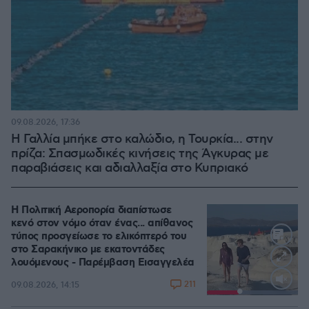
09.08.2026, 17:36
Η Γαλλία μπήκε στο καλώδιο, η Τουρκία... στην
πρίζα: Σπασμωδικές κινήσεις της Άγκυρας με
παραβιάσεις και αδιαλλαξία στο Κυπριακό
Η Πολιτική Αεροπορία διαπίστωσε
κενό στον νόμο όταν ένας... απίθανος
τύπος προσγείωσε το ελικόπτερό του
στο Σαρακήνικο με εκατοντάδες
λουόμενους - Παρέμβαση Εισαγγελέα
211
09.08.2026, 14:15
Loaded
:
100.00%