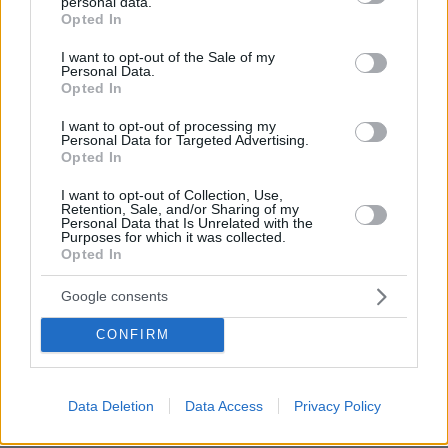
personal data.
grant or deny consent to Google and its third-party tags to
Opted In
use your data for below specified purposes in below Google
consent section.
I want to opt-out of the Sale of my
Personal Data.
Opted In
I want to opt-out of processing my
Personal Data for Targeted Advertising.
Opted In
I want to opt-out of Collection, Use,
Retention, Sale, and/or Sharing of my
Personal Data that Is Unrelated with the
Purposes for which it was collected.
Opted In
Google consents
CONFIRM
Data Deletion
Data Access
Privacy Policy
15.02.2025, 14:48