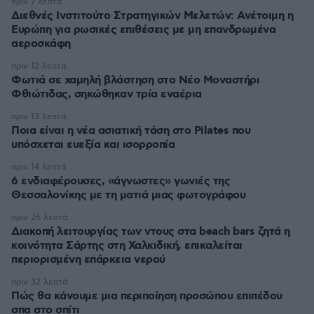
πριν 7 λεπτά
Διεθνές Ινστιτούτο Στρατηγικών Μελετών: Ανέτοιμη η
Ευρώπη για ρωσικές επιθέσεις με μη επανδρωμένα
αεροσκάφη
πριν 12 λεπτά
Φωτιά σε χαμηλή βλάστηση στο Νέο Μοναστήρι
Φθιώτιδας, σηκώθηκαν τρία εναέρια
πριν 13 λεπτά
Ποια είναι η νέα ασιατική τάση στο Pilates που
υπόσχεται ευεξία και ισορροπία
πριν 14 λεπτά
6 ενδιαφέρουσες, «άγνωστες» γωνιές της
Θεσσαλονίκης με τη ματιά μιας φωτογράφου
πριν 26 λεπτά
Διακοπή λειτουργίας των ντους στα beach bars ζητά η
κοινότητα Σάρτης στη Χαλκιδική, επικαλείται
περιορισμένη επάρκεια νερού
πριν 32 λεπτά
Πώς θα κάνουμε μια περιποίηση προσώπου επιπέδου
σπα στο σπίτι