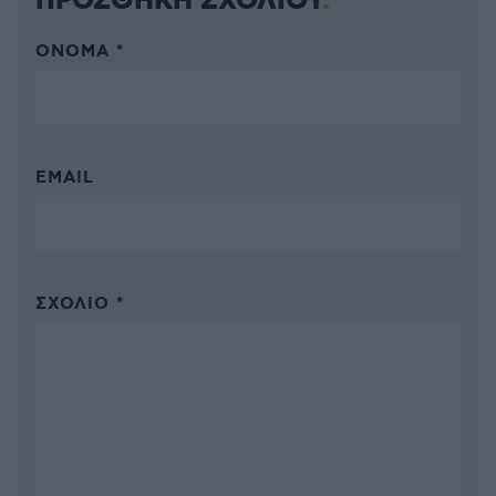
ΠΡΟΣΘΗΚΗ ΣΧΟΛΙΟΥ
ΌΝΟΜΑ *
EMAIL
ΣΧΌΛΙΟ *