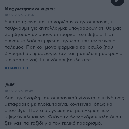
Μας ρωτησαν οι κυριοι;
18.02.2025, 23:34
δικα τους ειναι και τα χαριζουν στην ουκρανια; τι
παθρνουμε για ανταλλαγμα; υπογραφουν οτι θα μας
βοηθησουν αν μπουν οι τουρκοι; οχι βεβαια. Γιατι
ριχνουμε λαδι στη φωτια την ωρα που τελειωνει ο
πολεμος; Γιατι οχι μονο φαρμακα και ασυλο (που
δινουμε) σε προσφυγες (αν και η υπολοιπη ουκρανια
μια χαρα ειναι). Επικινδυνοι βουλευτες.
ΑΠΑΝΤΗΣΗ
@#€
18.02.2025, 15:45
Από την έναρξη του ουκρανικού γίνονται επικίνδυνες
μεταφορές με πλοία, τραίνα, κοντέινερ, όπως και
όπου βγει. Πάντα σε γνώση και με έγκριση των
υψηλών κλιμακίων. Φτάνουν Αλεξανδρούπολη όπου
ξεκινάει το ταξίδι για τον τελικό προορισμό.