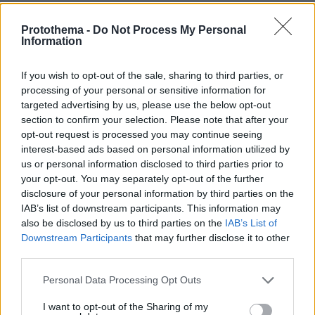
Protothema -
Do Not Process My Personal
protothema.gr στο Google News
Ακολουθήστε το
Information
και μάθετε πρώτοι όλες τις ειδήσεις
If you wish to opt-out of the sale, sharing to third parties, or
Ειδήσεις
Δείτε όλες τις τελευταίες
από την Ελλάδα
processing of your personal or sensitive information for
και τον Κόσμο, τη στιγμή που συμβαίνουν, στο
targeted advertising by us, please use the below opt-out
Protothema.gr
section to confirm your selection. Please note that after your
opt-out request is processed you may continue seeing
interest-based ads based on personal information utilized by
Thema Insights
us or personal information disclosed to third parties prior to
your opt-out. You may separately opt-out of the further
disclosure of your personal information by third parties on the
IAB’s list of downstream participants. This information may
also be disclosed by us to third parties on the
IAB’s List of
Downstream Participants
that may further disclose it to other
third parties.
Please note that this website/app uses one or more Google
Personal Data Processing Opt Outs
services and may gather and store information including but
not limited to your visit or usage behaviour. You may click to
I want to opt-out of the Sharing of my