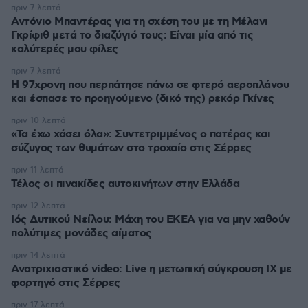
πριν 7 λεπτά
Αντόνιο Μπαντέρας για τη σχέση του με τη Μέλανι
Γκρίφιθ μετά το διαζύγιό τους: Είναι μία από τις
καλύτερές μου φίλες
πριν 7 λεπτά
Η 97χρονη που περπάτησε πάνω σε φτερό αεροπλάνου
και έσπασε το προηγούμενο (δικό της) ρεκόρ Γκίνες
πριν 10 λεπτά
«Τα έχω χάσει όλα»: Συντετριμμένος ο πατέρας και
σύζυγος των θυμάτων στο τροχαίο στις Σέρρες
πριν 11 λεπτά
Τέλος οι πινακίδες αυτοκινήτων στην Ελλάδα
πριν 12 λεπτά
Ιός Δυτικού Νείλου: Μάχη του ΕΚΕΑ για να μην χαθούν
πολύτιμες μονάδες αίματος
πριν 14 λεπτά
Ανατριχιαστικό video: Live η μετωπική σύγκρουση ΙΧ με
φορτηγό στις Σέρρες
πριν 17 λεπτά