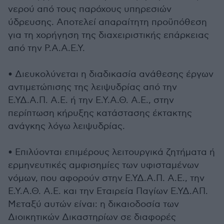
νερού από τους παρόχους υπηρεσιών
ύδρευσης. Αποτελεί απαραίτητη προϋπόθεση
για τη χορήγηση της διαχειριστικής επάρκειας
από την Ρ.Α.Α.Ε.Υ.
• Διευκολύνεται η διαδικασία ανάθεσης έργων
αντιμετώπισης της λειψυδρίας από την
Ε.ΥΔ.Α.Π. Α.Ε. ή την Ε.Υ.Α.Θ. Α.Ε., στην
περίπτωση κήρυξης κατάστασης έκτακτης
ανάγκης λόγω λειψυδρίας.
• Επιλύονται επιμέρους λειτουργικά ζητήματα ή
ερμηνευτικές αμφισημίες των υφισταμένων
νόμων, που αφορούν στην Ε.ΥΔ.Α.Π. Α.Ε., την
Ε.Υ.Α.Θ. Α.Ε. και την Εταιρεία Παγίων Ε.ΥΔ.ΑΠ.
Μεταξύ αυτών είναι: η δικαιοδοσία των
Διοικητικών Δικαστηρίων σε διαφορές