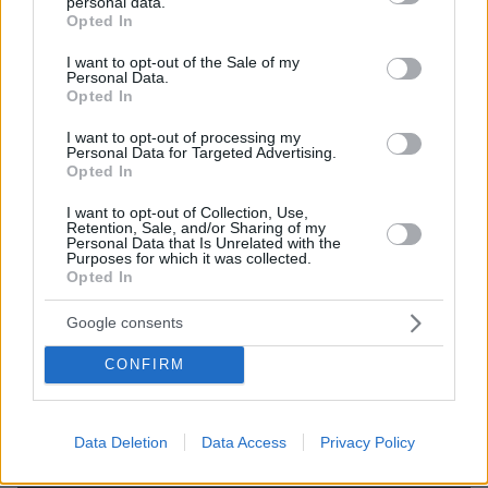
personal data.
grant or deny consent to Google and its third-party tags to
Opted In
use your data for below specified purposes in below Google
consent section.
I want to opt-out of the Sale of my
Personal Data.
Opted In
I want to opt-out of processing my
Personal Data for Targeted Advertising.
Opted In
I want to opt-out of Collection, Use,
Retention, Sale, and/or Sharing of my
Personal Data that Is Unrelated with the
Purposes for which it was collected.
27.07.2026, 06:00
Opted In
Το μέλλον της τεχνολογίας
Google consents
03.08.2026, 10:56
Η Smart φοιτητική κατοικία στην καρδιά της Αθήνας
CONFIRM
26.07.2026, 09:54
Επαγγελματική Εκπαίδευση & Εξειδίκευση: Το Mοντέλο που
Data Deletion
Data Access
Privacy Policy
σε Bάζει στην Aγορά Eργασίας