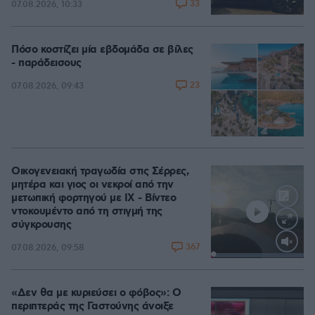
33
07.08.2026, 10:33
Πόσο κοστίζει μία εβδομάδα σε βίλες
- παράδεισους
23
07.08.2026, 09:43
Οικογενειακή τραγωδία στις Σέρρες,
μητέρα και γιος οι νεκροί από την
μετωπική φορτηγού με ΙΧ - Βίντεο
ντοκουμέντο από τη στιγμή της
σύγκρουσης
367
07.08.2026, 09:58
Loaded
:
100.00%
«Δεν θα με κυριεύσει ο φόβος»: Ο
περιπτεράς της Γαστούνης άνοιξε