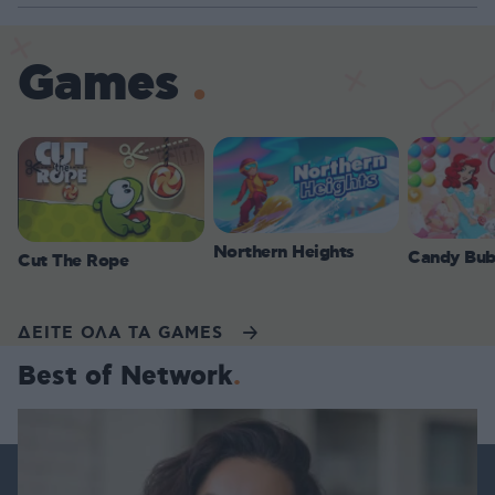
Games
Northern Heights
Candy Bub
Cut The Rope
ΔΕΙΤΕ ΟΛΑ ΤΑ GAMES
Best of Network