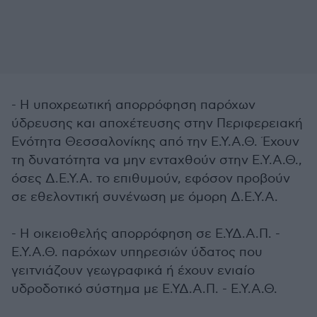
- Η υποχρεωτική απορρόφηση παρόχων
ύδρευσης και αποχέτευσης στην Περιφερειακή
Ενότητα Θεσσαλονίκης από την Ε.Υ.Α.Θ. Έχουν
τη δυνατότητα να μην ενταχθούν στην Ε.Υ.Α.Θ.,
όσες Δ.Ε.Υ.Α. το επιθυμούν, εφόσον προβούν
σε εθελοντική συνένωση με όμορη Δ.Ε.Υ.Α.
- Η οικειοθελής απορρόφηση σε Ε.ΥΔ.Α.Π. -
Ε.Υ.Α.Θ. παρόχων υπηρεσιών ύδατος που
γειτνιάζουν γεωγραφικά ή έχουν ενιαίο
υδροδοτικό σύστημα με Ε.ΥΔ.Α.Π. - Ε.Υ.Α.Θ.