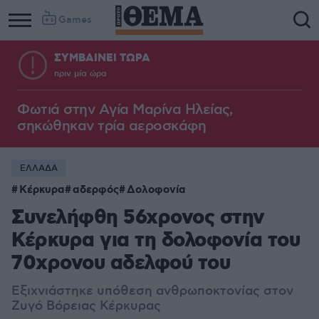
Games
ΣΥΜΒΑΙΝΕΙ ΤΩΡΑ
πριν μία ώρα
Φωτιά στην Aγία Μαρίνα Ηλείας,
σηκώθηκαν τρία αεροσκάφη
ΕΛΛΑΔΑ
Κέρκυρα
αδερφός
Δολοφονία
Συνελήφθη 56χρονος στην
Κέρκυρα για τη δολοφονία του
70χρονου αδελφού του
Εξιχνιάστηκε υπόθεση ανθρωποκτονίας στον
Ζυγό Βόρειας Κέρκυρας