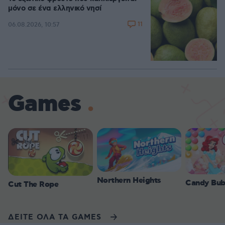
μόνο σε ένα ελληνικό νησί
11
06.08.2026, 10:57
Games
Northern Heights
Candy Bub
Cut The Rope
ΔΕΙΤΕ ΟΛΑ ΤΑ GAMES