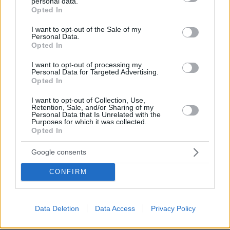
personal data.
grant or deny consent to Google and its third-party tags to
Opted In
use your data for below specified purposes in below Google
consent section.
I want to opt-out of the Sale of my
Personal Data.
Opted In
I want to opt-out of processing my
Personal Data for Targeted Advertising.
Opted In
I want to opt-out of Collection, Use,
Retention, Sale, and/or Sharing of my
Personal Data that Is Unrelated with the
Purposes for which it was collected.
Opted In
Google consents
06.08.2026, 13:37
CONFIRM
Μυστήριο με το ραντεβού Πεζεσκιάν - Χαμενεΐ
στην Τεχεράνη: Βρέθηκαν σε ένα σκοτεινό
αυτοκίνητο, άκουγαν, αλλά δεν έβλεπαν ο ένας
Data Deletion
Data Access
Privacy Policy
τον άλλο