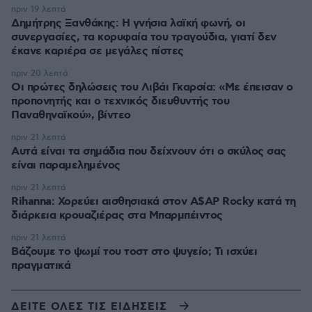
πριν 19 λεπτά
Δημήτρης Ξανθάκης: Η γνήσια λαϊκή φωνή, οι
συνεργασίες, τα κορυφαία του τραγούδια, γιατί δεν
έκανε καριέρα σε μεγάλες πίστες
πριν 20 λεπτά
Οι πρώτες δηλώσεις του Λιβάι Γκαρσία: «Με έπεισαν ο
προπονητής και ο τεχνικός διευθυντής του
Παναθηναϊκού», βίντεο
πριν 21 λεπτά
Αυτά είναι τα σημάδια που δείχνουν ότι ο σκύλος σας
είναι παραμελημένος
πριν 21 λεπτά
Rihanna: Χορεύει αισθησιακά στον A$AP Rocky κατά τη
διάρκεια κρουαζιέρας στα Μπαρμπέιντος
πριν 21 λεπτά
Βάζουμε το ψωμί του τοστ στο ψυγείο; Τι ισχύει
πραγματικά
ΔΕΙΤΕ ΟΛΕΣ ΤΙΣ ΕΙΔΗΣΕΙΣ