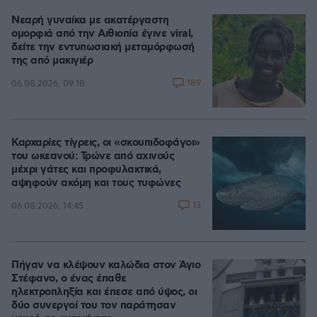
Νεαρή γυναίκα με ακατέργαστη
ομορφιά από την Αιθιοπία έγινε viral,
δείτε την εντυπωσιακή μεταμόρφωσή
της από μακιγιέρ
189
06.08.2026, 09:18
Καρχαρίες τίγρεις, οι «σκουπιδοφάγοι»
του ωκεανού: Τρώνε από αχινούς
μέχρι γάτες και προφυλακτικά,
αψηφούν ακόμη και τους τυφώνες
13
06.08.2026, 14:45
Πήγαν να κλέψουν καλώδια στον Άγιο
Στέφανο, ο ένας έπαθε
ηλεκτροπληξία και έπεσε από ύψος, οι
δύο συνεργοί του τον παράτησαν