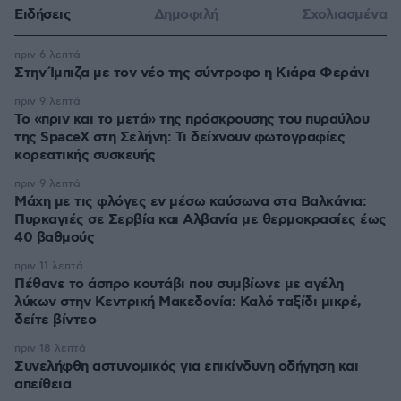
Ειδήσεις
Δημοφιλή
Σχολιασμένα
πριν 6 λεπτά
Στην Ίμπιζα με τον νέο της σύντροφο η Κιάρα Φεράνι
πριν 9 λεπτά
Το «πριν και το μετά» της πρόσκρουσης του πυραύλου
της SpaceX στη Σελήνη: Τι δείχνουν φωτογραφίες
κορεατικής συσκευής
πριν 9 λεπτά
Μάχη με τις φλόγες εν μέσω καύσωνα στα Βαλκάνια:
Πυρκαγιές σε Σερβία και Αλβανία με θερμοκρασίες έως
40 βαθμούς
πριν 11 λεπτά
Πέθανε το άσπρο κουτάβι που συμβίωνε με αγέλη
λύκων στην Κεντρική Μακεδονία: Καλό ταξίδι μικρέ,
δείτε βίντεο
πριν 18 λεπτά
Συνελήφθη αστυνομικός για επικίνδυνη οδήγηση και
απείθεια