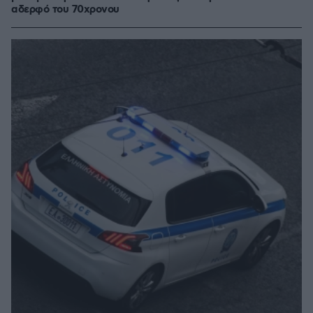
αδερφό του 70χρονου