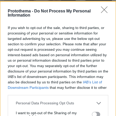
Protothema -
Do Not Process My Personal
Information
If you wish to opt-out of the sale, sharing to third parties, or
processing of your personal or sensitive information for
targeted advertising by us, please use the below opt-out
section to confirm your selection. Please note that after your
opt-out request is processed you may continue seeing
06.08.2026, 15:36
interest-based ads based on personal information utilized by
Η απουσία μέσα στη νύχτα και η λεπτομέρεια στα
us or personal information disclosed to third parties prior to
μηνύματα: Πώς η σύζυγος του Αφγανού ξεκίνησε
your opt-out. You may separately opt-out of the further
να τον υποπτεύεται για τη δολοφονία της
disclosure of your personal information by third parties on the
Βρετανίδας στην Κυψέλη
IAB’s list of downstream participants. This information may
also be disclosed by us to third parties on the
IAB’s List of
Downstream Participants
that may further disclose it to other
third parties.
Please note that this website/app uses one or more Google
Personal Data Processing Opt Outs
services and may gather and store information including but
not limited to your visit or usage behaviour. You may click to
I want to opt-out of the Sharing of my