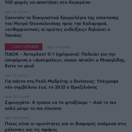
100 φορές να απαντήσει στο Κογκρέσο
πριν 12 λεπτά
Ξεκινούν τα δοκιμαστικά δρομολόγια της επέκτασης
του Μετρό Θεσσαλονίκης προς την Καλαμαριά,
«ενθαρρυντικές οι πρώτες ενδείξεις» δηλώνει ο
Ταχιάος
LIVE UPDATE
πριν 14 λεπτά
ΠΑΟΚ - Άντερλεχτ 0-1 (ημίχρονο): Παλεύει για την
ισοφάριση ο «Δικέφαλος», έχασε πέναλτι ο Μιχαηλίδης,
πριν 17 λεπτά
Για πάντα στη Ρεάλ Μαδρίτης ο Βινίσιους: Yπέγραψε
νέο συμβόλαιο έως το 2032 ο Βραζιλιάνος
πριν 20 λεπτά
Σφουγγάτο: 8 τρόποι να το φτιάξουμε – Από το πιο
απλό μέχρι το πιο πλούσιο
πριν 20 λεπτά
Ποιες είναι οι ομοιότητες και οι διαφορές ανάμεσα στις
μέλισσες και τις σφήκες