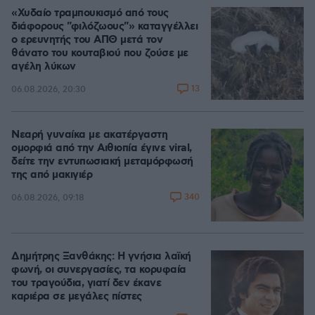
«Χυδαίο τραμπουκισμό από τους
διάφορους "φιλόζωους"» καταγγέλλει
ο ερευνητής του ΑΠΘ μετά τον
θάνατο του κουταβιού που ζούσε με
αγέλη λύκων
13
06.08.2026, 20:30
Νεαρή γυναίκα με ακατέργαστη
ομορφιά από την Αιθιοπία έγινε viral,
δείτε την εντυπωσιακή μεταμόρφωσή
της από μακιγιέρ
340
06.08.2026, 09:18
Δημήτρης Ξανθάκης: Η γνήσια λαϊκή
φωνή, οι συνεργασίες, τα κορυφαία
του τραγούδια, γιατί δεν έκανε
καριέρα σε μεγάλες πίστες