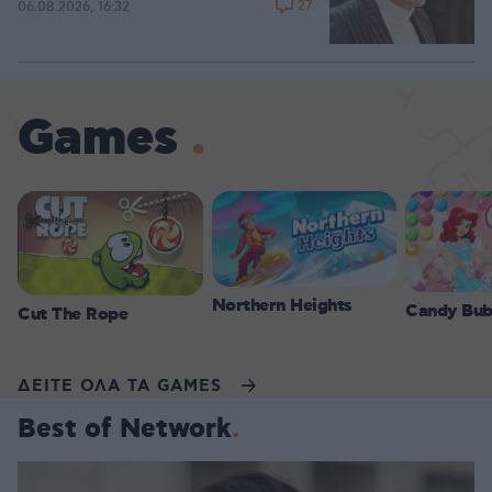
27
06.08.2026, 16:32
Games
Northern Heights
Candy Bub
Cut The Rope
ΔΕΙΤΕ ΟΛΑ ΤΑ GAMES
Best of Network