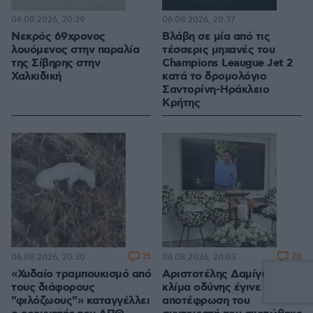
06.08.2026, 20:39
06.08.2026, 20:37
Νεκρός 69χρονος
Βλάβη σε μία από τις
λουόμενος στην παραλία
τέσσερις μηχανές του
της Σίβηρης στην
Champions Leaugue Jet 2
Χαλκιδική
κατά το δρομολόγιο
Σαντορίνη-Ηράκλειο
Κρήτης
15
28
06.08.2026, 20:30
06.08.2026, 20:03
«Χυδαίο τραμπουκισμό από
Αριστοτέλης Δαμίγος: Σε
τους διάφορους
κλίμα οδύνης έγινε η
"φιλόζωους"» καταγγέλλει
αποτέφρωση του