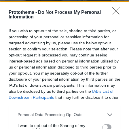
Protothema -
Do Not Process My Personal
Information
If you wish to opt-out of the sale, sharing to third parties, or
processing of your personal or sensitive information for
targeted advertising by us, please use the below opt-out
section to confirm your selection. Please note that after your
opt-out request is processed you may continue seeing
interest-based ads based on personal information utilized by
us or personal information disclosed to third parties prior to
06.08.2026, 20:03
your opt-out. You may separately opt-out of the further
Αριστοτέλης Δαμίγος: Σε κλίμα οδύνης έγινε η
disclosure of your personal information by third parties on the
αποτέφρωση του συντονιστή που σκοτώθηκε
IAB’s list of downstream participants. This information may
μετά τη σύγκρουση ελικοπτέρων στην Ψάθα,
also be disclosed by us to third parties on the
IAB’s List of
φωτογραφίες
Downstream Participants
that may further disclose it to other
third parties.
Please note that this website/app uses one or more Google
Η αποκαλυπτική κατάθεση της
Personal Data Processing Opt Outs
συζύγου του Αφγανού: Πώς
services and may gather and store information including but
γνωρίσαμε τη Λίσα, γιατί υποψιάστηκα
not limited to your visit or usage behaviour. You may click to
I want to opt-out of the Sharing of my