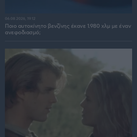
06.08.2026, 19:12
Ποιο αυτοκίνητο βενζίνης έκανε 1.980 χλμ με έναν
ανεφοδιασμό;