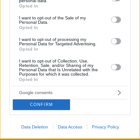
personal data.
ότι ήταν το πτώμα στη βαλίτσα
grant or deny consent to Google and its third-party tags to
Opted In
use your data for below specified purposes in below Google
272
06.08.2026, 12:32
consent section.
I want to opt-out of the Sale of my
Personal Data.
Opted In
ΠΑΟΚ - Άντερλεχτ 0-1 (ημίχρονο): Οι
I want to opt-out of processing my
Βέλγοι «πάγωσαν» την Τούμπα στα 17
Personal Data for Targeted Advertising.
Opted In
δευτερόλεπτα, έχασε πέναλτι ο
Μιχαηλίδης, δείτε το γκολ
I want to opt-out of Collection, Use,
Retention, Sale, and/or Sharing of my
3
πριν 13 λεπτά
Personal Data that Is Unrelated with the
Purposes for which it was collected.
Opted In
Καρυστιανού κατά ΜΜΕ: Έφυγαν
Google consents
1.000 από τη ΝΔ για Σαμαρά και οι
περισσότεροι ασχολούνται με ένα
CONFIRM
μέλος μας από το Μεσολόγγι
125
06.08.2026, 17:49
Data Deletion
Data Access
Privacy Policy