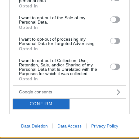
personal data.
πριν 13 λεπτά
grant or deny consent to Google and its third-party tags to
Opted In
«Νόμιζα ότι έφταιγε το πολύ περπάτημα» – Η διάγνωση
use your data for below specified purposes in below Google
με ALS που άλλαξε τη ζωή μιας 40χρονης νοσηλεύτριας
consent section.
I want to opt-out of the Sale of my
Personal Data.
πριν 14 λεπτά
Opted In
Γιατί να δίνουμε στα παιδιά σαρδέλες;
I want to opt-out of processing my
πριν 14 λεπτά
Personal Data for Targeted Advertising.
Φοβάστε τις κυβερνο-επιθέσεις; Επτά βήματα που θα
Opted In
σας προστατεύσουν
I want to opt-out of Collection, Use,
πριν 14 λεπτά
Retention, Sale, and/or Sharing of my
Ένας άλλος Τζον Γκούντμαν: H νέα φωτογραφία στα 74
Personal Data that Is Unrelated with the
Purposes for which it was collected.
του στην οποία φαίνεται ακόμα πιο αδυνατισμένος
Opted In
πριν 14 λεπτά
Το ταξίδι σκόνης 2.500 χλμ. της Σαχάρας στον
Google consents
Αμαζόνιο: Πώς η έρημος τρέφει το τροπικό δάσος;
CONFIRM
πριν 15 λεπτά
Η επόμενη ημέρα μετά τις πυρκαγιές στη Δυτική Αττική:
Τα έργα Antinero και ο αγώνας δρόμου πριν από τις
βροχές
Data Deletion
Data Access
Privacy Policy
πριν 17 λεπτά