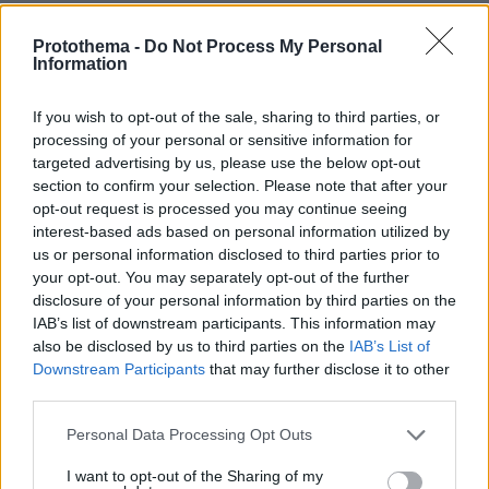
29.07.2026, 09:39
Protothema -
Do Not Process My Personal
Information
Διασκεδάζουμε υπεύθυνα, επιστρέφουμε με ασφάλεια
If you wish to opt-out of the sale, sharing to third parties, or
processing of your personal or sensitive information for
ΡΟΗ ΕΙΔΗΣΕΩΝ
targeted advertising by us, please use the below opt-out
section to confirm your selection. Please note that after your
Ειδήσεις
Δημοφιλή
Σχολιασμένα
opt-out request is processed you may continue seeing
interest-based ads based on personal information utilized by
πριν 5 λεπτά
us or personal information disclosed to third parties prior to
Ο ένας άνθρωπος που η βασίλισσα Ελισάβετ δεν θα
your opt-out. You may separately opt-out of the further
άφηνε ποτέ να περιμένει στο τηλέφωνο
disclosure of your personal information by third parties on the
πριν 9 λεπτά
IAB’s list of downstream participants. This information may
Συμπληρώθηκαν 22 χρόνια από τον θάνατο του Δημήτρη
also be disclosed by us to third parties on the
IAB’s List of
Παπαμιχαήλ: Η ανάρτηση της Φίνος Φιλμ για το
Downstream Participants
that may further disclose it to other
«γοητευτικό λεβεντόπαιδο του ελληνικού σινεμά»
third parties.
πριν 10 λεπτά
Please note that this website/app uses one or more Google
Personal Data Processing Opt Outs
Πυργί: Mία μεγάλη βόλτα στο χωριό της Χίου με τους
services and may gather and store information including but
τοίχους σαν κέντημα
not limited to your visit or usage behaviour. You may click to
I want to opt-out of the Sharing of my