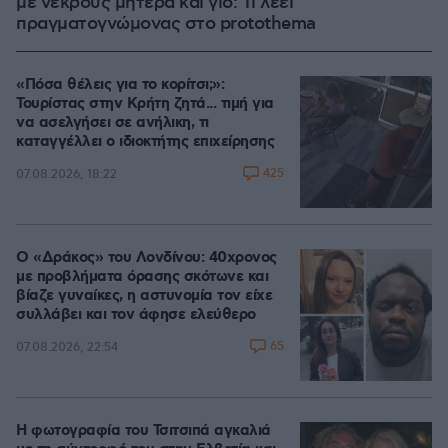
με νεκρούς μητέρα και γιο: Τι λέει
πραγματογνώμονας στο protothema
«Πόσα θέλεις για το κορίτσι;»:
Τουρίστας στην Κρήτη ζητά... τιμή για
να ασελγήσει σε ανήλικη, τι
καταγγέλλει ο ιδιοκτήτης επιχείρησης
425
07.08.2026, 18:22
Ο «Δράκος» του Λονδίνου: 40χρονος
με προβλήματα όρασης σκότωνε και
βίαζε γυναίκες, η αστυνομία τον είχε
συλλάβει και τον άφησε ελεύθερο
65
07.08.2026, 22:54
Η φωτογραφία του Τσιτσιπά αγκαλιά