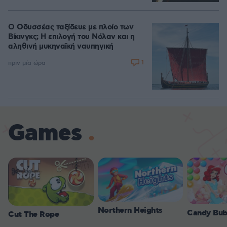
Ο Οδυσσέας ταξίδευε με πλοίο των
Βίκινγκς; Η επιλογή του Νόλαν και η
αληθινή μυκηναϊκή ναυπηγική
1
πριν μία ώρα
Games
Northern Heights
Candy Bub
Cut The Rope