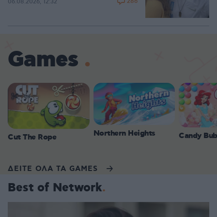
286
06.08.2026, 12:32
Games
Northern Heights
Candy Bub
Cut The Rope
ΔΕΙΤΕ ΟΛΑ ΤΑ GAMES
Best of Network