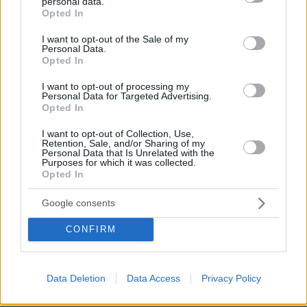
personal data.
grant or deny consent to Google and its third-party tags to
Ειδήσεις
Δημοφιλή
Σχολιασμένα
Opted In
use your data for below specified purposes in below Google
consent section.
I want to opt-out of the Sale of my
πριν 10 λεπτά
Personal Data.
Διακοπές στη Σίκινο
Opted In
πριν 11 λεπτά
I want to opt-out of processing my
Ο Τραμπ θα απαγορεύσει τη χορήγηση υπηκοότητας στα
Personal Data for Targeted Advertising.
παιδιά αλλοδαπών που πηγαίνουν στις ΗΠΑ για να
Opted In
γεννήσουν
I want to opt-out of Collection, Use,
πριν 23 λεπτά
Retention, Sale, and/or Sharing of my
Πώς θα βοηθήσετε τη γάτα σας να συνηθίσει το κλουβί
Personal Data that Is Unrelated with the
Purposes for which it was collected.
της
Opted In
πριν 31 λεπτά
Κόπωση της Wall Street μετά τα ρεκόρ εν μέσω
Google consents
αβεβαιότητας για το Ιράν, το πετρέλαιο και τη Fed
CONFIRM
πριν 36 λεπτά
Στη ΓΑΔΑ κρατείται η 46χρονη που κατηγορείται για την
επίθεση στη Marfin, δείτε βίντεο και φωτογραφίες
Data Deletion
Data Access
Privacy Policy
πριν 37 λεπτά
3 ταξιδιωτικές συνήθειες της Gen Z που θα