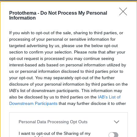
Protothema -
Do Not Process My Personal
Information
If you wish to opt-out of the sale, sharing to third parties, or
processing of your personal or sensitive information for
targeted advertising by us, please use the below opt-out
Απομένουν
2500
χαρακτήρες
section to confirm your selection. Please note that after your
opt-out request is processed you may continue seeing
interest-based ads based on personal information utilized by
us or personal information disclosed to third parties prior to
your opt-out. You may separately opt-out of the further
disclosure of your personal information by third parties on the
IAB’s list of downstream participants. This information may
also be disclosed by us to third parties on the
IAB’s List of
* Υποχρεωτικά πεδία
Downstream Participants
that may further disclose it to other
third parties.
Please note that this website/app uses one or more Google
Personal Data Processing Opt Outs
services and may gather and store information including but
ΡΟΗ ΕΙΔΗΣΕΩΝ
not limited to your visit or usage behaviour. You may click to
I want to opt-out of the Sharing of my