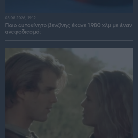
06.08.2026, 19:12
Ποιο αυτοκίνητο βενζίνης έκανε 1.980 χλμ με έναν
ανεφοδιασμό;