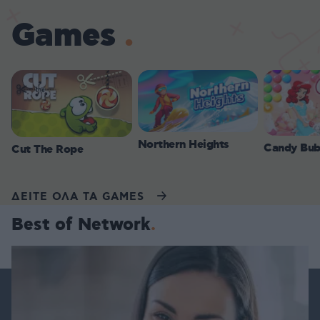
Games
Northern Heights
Candy Bub
Cut The Rope
ΔΕΙΤΕ ΟΛΑ ΤΑ GAMES
Best of Network