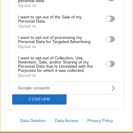
personal data.
grant or deny consent to Google and its third-party tags to
Opted In
Ειδήσεις
Δημοφιλή
Σχολιασμένα
use your data for below specified purposes in below Google
consent section.
I want to opt-out of the Sale of my
πριν 4 λεπτά
Personal Data.
«Πέτρο, πότε θα κατέβεις στο νησί;»: Η Σίφνος του
Opted In
Πέτρου Κουμπλή
I want to opt-out of processing my
Personal Data for Targeted Advertising.
πριν 6 λεπτά
Opted In
Γιατί δεν μέτρησε το γκολ του Μύθου μετά το χαμένο
πέναλτι του Μιχαηλίδη στο ΠΑΟΚ-Αντερλεχτ, τι ισχύει
I want to opt-out of Collection, Use,
σύμφωνα με τον νέο κανονισμό
Retention, Sale, and/or Sharing of my
Personal Data that Is Unrelated with the
πριν 17 λεπτά
Purposes for which it was collected.
Σε 57χρονη γυναίκα ανήκει η σορός στον Λυκαβηττό,
Opted In
από πτώση ο θάνατος
Google consents
πριν 21 λεπτά
Ένας γιατρός δίνει 5 απλές συμβουλές που χαρίζουν
CONFIRM
υγεία μετά τα 50
πριν 21 λεπτά
Αντόνιο Μπαντέρας: Ήξερα ότι δεν θα πέρναγα όλη μου
Data Deletion
Data Access
Privacy Policy
τη ζωή στο Χόλιγουντ, δεν ήταν γραφτό να βρίσκομαι
εκεί, αλλά στην πατρίδα μου