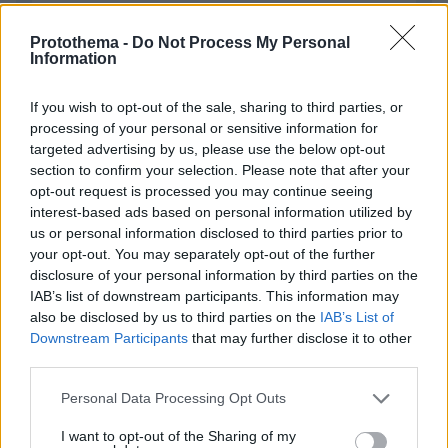
Protothema -
Do Not Process My Personal
Information
If you wish to opt-out of the sale, sharing to third parties, or
processing of your personal or sensitive information for
targeted advertising by us, please use the below opt-out
section to confirm your selection. Please note that after your
Απομένουν
2500
χαρακτήρες
opt-out request is processed you may continue seeing
interest-based ads based on personal information utilized by
us or personal information disclosed to third parties prior to
your opt-out. You may separately opt-out of the further
disclosure of your personal information by third parties on the
IAB’s list of downstream participants. This information may
also be disclosed by us to third parties on the
IAB’s List of
Downstream Participants
that may further disclose it to other
* Υποχρεωτικά πεδία
third parties.
Please note that this website/app uses one or more Google
Personal Data Processing Opt Outs
services and may gather and store information including but
ΡΟΗ ΕΙΔΗΣΕΩΝ
not limited to your visit or usage behaviour. You may click to
I want to opt-out of the Sharing of my