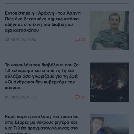
Εντοπίστηκε η «Αράχνη» του Άσαντ:
Πώς ένα ξεχασμένο σημειωματάριο
οδήγησε στα ίχνη του διαβόητου
αρχικατασκόπου
23
08.08.2026, 10:56
Το «σκουλήκι του διαβόλου» που ζει
1,3 χιλιόμετρα κάτω από τη Γη και
αλλάζει όσα γνωρίζαμε για τη ζωή:
«Οι άνθρωποι δεν κυβερνάμε τον
κόσμο»
65
08.08.2026, 08:57
Καρέ-καρέ η ανάλυση του τροχαίου
στις Σέρρες με νεκρούς μητέρα και
γιο: Τι λέει πραγματογνώμονας στο
protothema