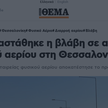
Ελληνικά
English
δα
Θεσσαλονίκη
Φυσικό Αέριο
Διαρροή αερίου
Βλάβη
αστάθηκε η βλάβη σε 
 αερίου στη Θεσσαλον
εταιρείας φυσικού αερίου αποκατέστησε το π