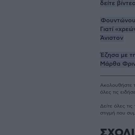
δείτε βίντε
Φουντώνουν
Γιατί «χρε
Άνιστον
Έζησα με τη
Μάρθα Φρι
Ακολουθήστε 
όλες τις ειδήσ
Δείτε όλες τις
στιγμή που συ
ΣΧΟΛ