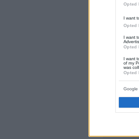
Opted 
I want t
Opted 
I want 
Advertis
Opted 
I want t
of my P
was col
Opted 
Google 
Ειδήσεις σ
«Επειδή είσ
απαντά ο Γε