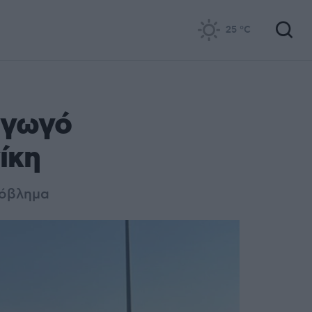
25
°C
αγωγό
ίκη
ρόβλημα