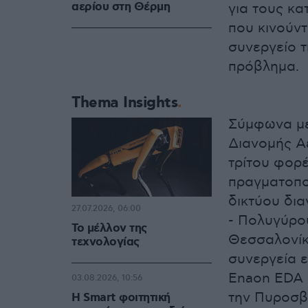
αερίου στη Θέρμη
για τους κα
που κινούντ
συνεργείο τ
πρόβλημα.
Thema Insights
Σύμφωνα με
Διανομής Α
τρίτου φορέ
πραγματοπο
δικτύου δι
27.07.2026, 06:00
- Πολυγύρο
Το μέλλον της
Θεσσαλονίκη
τεχνολογίας
συνεργεία 
Enaon EDA 
03.08.2026, 10:56
την Πυροσβ
Η Smart φοιτητική