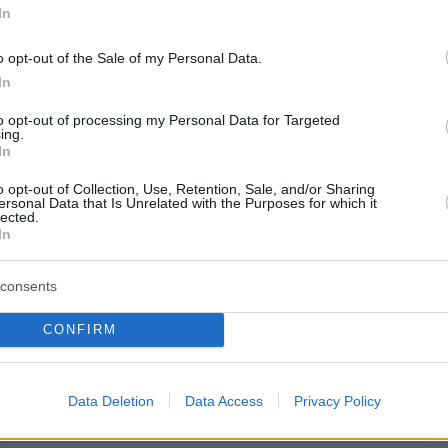
In
o opt-out of the Sale of my Personal Data.
In
to opt-out of processing my Personal Data for Targeted
ing.
In
o opt-out of Collection, Use, Retention, Sale, and/or Sharing
ersonal Data that Is Unrelated with the Purposes for which it
lected.
In
consents
CONFIRM
ήμερα:
αι κομμουνιστής κάνεις ό,τι θέλεις;» - Τι
Data Deletion
Data Access
Privacy Policy
ωργιάδης για το επεισόδιο στο Γεννηματάς,