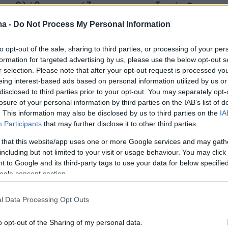
 τη βλάβη επηρεάζεται η τροφοδοσία 2
ών καταναλωτών, η αποκατάσταση της οποίας
ma -
Do Not Process My Personal Information
ε εξέλιξη».
to opt-out of the sale, sharing to third parties, or processing of your per
formation for targeted advertising by us, please use the below opt-out s
νωση επισημαίνεται ακόμη ότι «δε χρήζει
r selection. Please note that after your opt-out request is processed y
χίας για τους πολίτες της περιοχής, καθώς η
eing interest-based ads based on personal information utilized by us or
εγγυάται την ασφαλή λειτουργία του δικτύου
disclosed to third parties prior to your opt-out. You may separately opt-
losure of your personal information by third parties on the IAB’s list of
σικού αερίου» και υπογραμμίζεται ότι «η
. This information may also be disclosed by us to third parties on the
IA
ίσκεται σε στενή συνεργασία με την
Participants
that may further disclose it to other third parties.
ή Υπηρεσία, τις Αρχές και τους αρμόδιους
 that this website/app uses one or more Google services and may gath
κάθε περίπτωση έκτακτης ανάγκης».
including but not limited to your visit or usage behaviour. You may click 
 to Google and its third-party tags to use your data for below specifi
ogle consent section.
l Data Processing Opt Outs
o opt-out of the Sharing of my personal data.