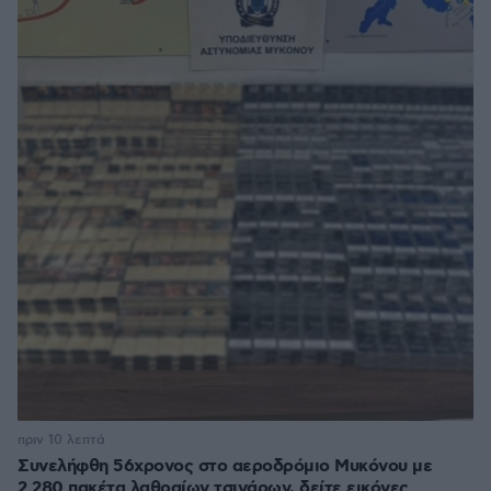
πριν 10 λεπτά
Συνελήφθη 56χρονος στο αεροδρόμιο Μυκόνου με
2.280 πακέτα λαθραίων τσιγάρων, δείτε εικόνες