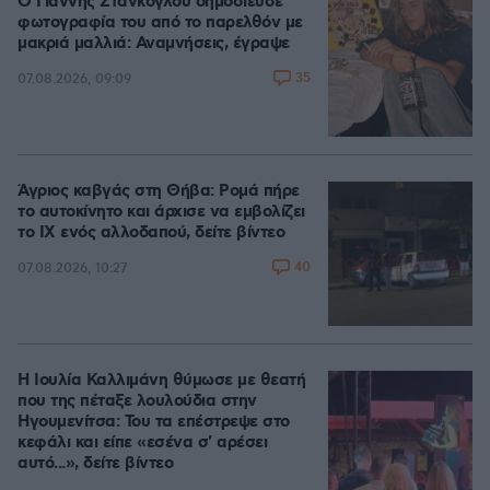
Ο Γιάννης Στάνκογλου δημοσίευσε
φωτογραφία του από το παρελθόν με
μακριά μαλλιά: Αναμνήσεις, έγραψε
35
07.08.2026, 09:09
Άγριος καβγάς στη Θήβα: Ρομά πήρε
το αυτοκίνητο και άρχισε να εμβολίζει
το ΙΧ ενός αλλοδαπού, δείτε βίντεο
40
07.08.2026, 10:27
Η Ιουλία Καλλιμάνη θύμωσε με θεατή
που της πέταξε λουλούδια στην
Ηγουμενίτσα: Του τα επέστρεψε στο
κεφάλι και είπε «εσένα σ' αρέσει
αυτό...», δείτε βίντεο