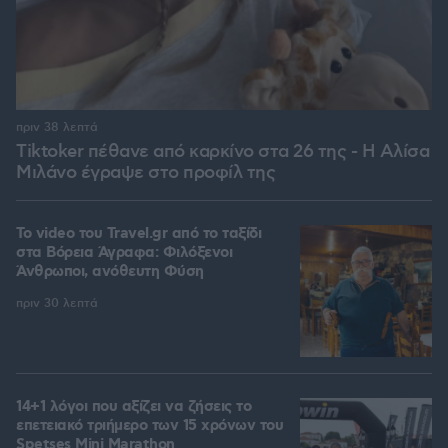
πριν 38 λεπτά
Tiktoker πέθανε από καρκίνο στα 26 της - Η Αλίσα
Μιλάνο έγραψε στο προφίλ της
To video του Travel.gr από το ταξίδι
στα Βόρεια Άγραφα: Φιλόξενοι
Άνθρωποι, ανόθευτη Φύση
πριν 30 λεπτά
14+1 λόγοι που αξίζει να ζήσεις το
επετειακό τριήμερο των 15 χρόνων του
Spetses Mini Marathon