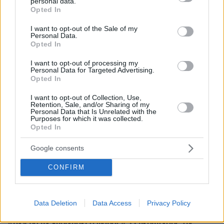
ΡΟΗ ΕΙΔΗΣΕΩΝ
personal data.
grant or deny consent to Google and its third-party tags to
Opted In
use your data for below specified purposes in below Google
Ειδήσεις
Δημοφιλή
Σχολιασμένα
consent section.
I want to opt-out of the Sale of my
Personal Data.
πριν 8 λεπτά
Opted In
Μέχρι το τέλος του καλοκαιριού αυτά τα ζώδια θα
έχουν βρει την αληθινή αγάπη
I want to opt-out of processing my
Personal Data for Targeted Advertising.
Opted In
πριν 8 λεπτά
Άρτος: Όσα πρέπει να γνωρίζουμε για το προζύμι, τη
I want to opt-out of Collection, Use,
μαγιά, το sourdough και το levain
Retention, Sale, and/or Sharing of my
Personal Data that Is Unrelated with the
πριν 10 λεπτά
Purposes for which it was collected.
Συνελήφθη 56χρονος στο αεροδρόμιο Μυκόνου με
Opted In
2.280 πακέτα λαθραίων τσιγάρων, δείτε εικόνες
Google consents
πριν 13 λεπτά
Μειωμένη κερδοφορία έχει η BMW. Τι φταίει;
CONFIRM
πριν 15 λεπτά
O Τράβις Μπάρκερ εξήγησε γιατί αποκάλυψαν τώρα την
αποβολή που είχε η Κόρτνεϊ Καρντάσιαν το 2021
Data Deletion
Data Access
Privacy Policy
πριν 17 λεπτά
«Δεν θα με κυριεύσει ο φόβος»: Ο περιπτεράς της