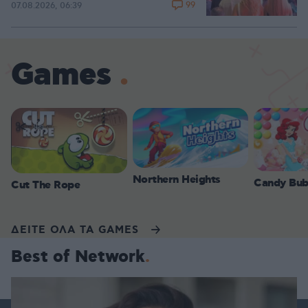
99
07.08.2026, 06:39
Games
Northern Heights
Candy Bub
Cut The Rope
ΔΕΙΤΕ ΟΛΑ ΤΑ GAMES
Best of Network