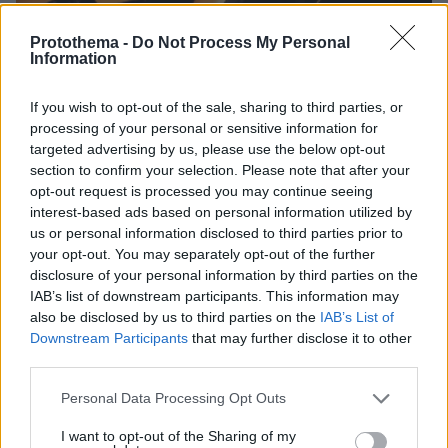
Protothema -
Do Not Process My Personal
Information
If you wish to opt-out of the sale, sharing to third parties, or
processing of your personal or sensitive information for
targeted advertising by us, please use the below opt-out
section to confirm your selection. Please note that after your
opt-out request is processed you may continue seeing
27.07.2026, 06:00
interest-based ads based on personal information utilized by
Το μέλλον της τεχνολογίας
us or personal information disclosed to third parties prior to
your opt-out. You may separately opt-out of the further
03.08.2026, 10:56
disclosure of your personal information by third parties on the
Η Smart φοιτητική κατοικία στην καρδιά της Αθήνας
IAB’s list of downstream participants. This information may
also be disclosed by us to third parties on the
IAB’s List of
Downstream Participants
that may further disclose it to other
26.07.2026, 09:54
third parties.
Επαγγελματική Εκπαίδευση & Εξειδίκευση: Το Mοντέλο που
σε Bάζει στην Aγορά Eργασίας
Please note that this website/app uses one or more Google
Personal Data Processing Opt Outs
services and may gather and store information including but
not limited to your visit or usage behaviour. You may click to
I want to opt-out of the Sharing of my