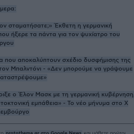
ήμερα:
 τον σταματήσατε;» Έκθετη η γερμανική
που ήξερε τα πάντα για τον ψυχίατρο του
ργου
α που αποκαλύπτουν σχέδιο δυσφήμισης της
 τον Μπαλντόνι - «Δεν μπορούμε να γράψουμε
 καταστρέψουμε»
οιξε ο Έλον Μασκ με τη γερμανική κυβέρνηση
υτοκτονική εμπάθεια» - Το νέο μήνυμα στο X
δεμβούργο
protothema.gr στο Google News
το
και μάθετε πρώτοι