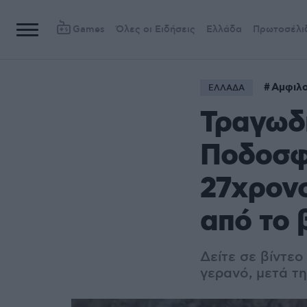
Games
Όλες οι Ειδήσεις
Ελλάδα
Πρωτοσέλι
Αμφιλο
ΕΛΛΑΔΑ
Τραγωδί
Ποδοσφα
27χρον
από το 
Δείτε σε βίντε
γερανό, μετά τ