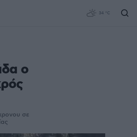
34
°C
άδα ο
κρός
7χρονου σε
ίας