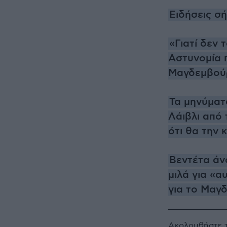
Ειδήσεις σ
«Γιατί δεν
Αστυνομία 
Μαγδεμβού
Τα μηνύματ
Λάιβλι από
ότι θα την
Βεντέτα άν
μιλά για «α
για το Μαγ
Ακολουθήστε 