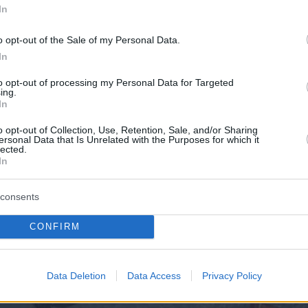
In
ντοπίστηκαν, σύμφωνα με πληροφορίες του
e-
, εκδορές στο αριστερό χέρι και στην κοιλιακή
o opt-out of the Sale of my Personal Data.
ο, τα ακριβή αίτια του θανάτου του θα
In
ύν από τη νεκροψία-νεκροτομή, η οποία θα
to opt-out of processing my Personal Data for Targeted
ιηθεί στο Πανεπιστημιακό Νοσοκομείο της
ing.
In
o opt-out of Collection, Use, Retention, Sale, and/or Sharing
ersonal Data that Is Unrelated with the Purposes for which it
lected.
In
consents
CONFIRM
Data Deletion
Data Access
Privacy Policy