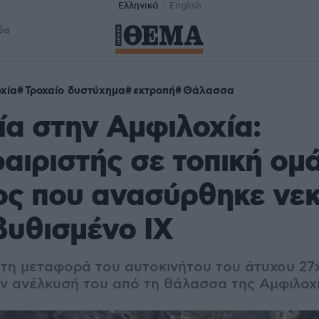
Ελληνικά
English
δα
χία
Τροχαίο δυστύχημα
εκτροπή
Θάλασσα
α στην Αμφιλοχία:
ιριστής σε τοπική ομ
ος που ανασύρθηκε νε
βυθισμένο ΙΧ
ο τη μεταφορά του αυτοκινήτου του άτυχου 2
ην ανέλκυσή του από τη θάλασσα της Αμφιλοχ