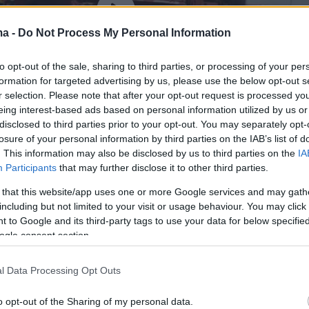
ma -
Do Not Process My Personal Information
to opt-out of the sale, sharing to third parties, or processing of your per
formation for targeted advertising by us, please use the below opt-out s
r selection. Please note that after your opt-out request is processed y
eing interest-based ads based on personal information utilized by us or
disclosed to third parties prior to your opt-out. You may separately opt-
losure of your personal information by third parties on the IAB’s list of
. This information may also be disclosed by us to third parties on the
IA
Participants
that may further disclose it to other third parties.
ες του
agriniosite.gr
αναφέρουν ότι ο άτυχος
 that this website/app uses one or more Google services and may gath
ν ποδοσφαιριστής του
Αμφιλόχου
και ο
including but not limited to your visit or usage behaviour. You may click 
 to Google and its third-party tags to use your data for below specifi
 ομάδας για τοπικό ερασιτεχνικό πρωτάθλημα,
ogle consent section.
ρογραμματισμένος για σήμερα, αναβλήθηκε.
l Data Processing Opt Outs
εκτιμήσεις αναφέρουν πως στο σώμα του
o opt-out of the Sharing of my personal data.