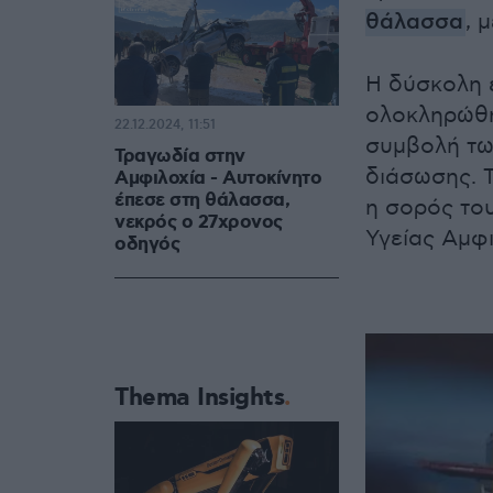
θάλασσα
, 
Η δύσκολη 
ολοκληρώθηκ
22.12.2024, 11:51
συμβολή τω
Τραγωδία στην
διάσωσης. 
Αμφιλοχία - Αυτοκίνητο
έπεσε στη θάλασσα,
η σορός το
νεκρός ο 27χρονος
Υγείας Αμφι
οδηγός
Thema Insights