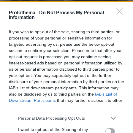
Protothema -
Do Not Process My Personal
Information
If you wish to opt-out of the sale, sharing to third parties, or
07.08.2026, 22:54
processing of your personal or sensitive information for
Ο «Δράκος» του Λονδίνου: 40χρονος με
targeted advertising by us, please use the below opt-out
προβλήματα όρασης σκότωνε και βίαζε γυναίκες,
section to confirm your selection. Please note that after your
η αστυνομία τον είχε συλλάβει και τον άφησε
opt-out request is processed you may continue seeing
ελεύθερο
interest-based ads based on personal information utilized by
us or personal information disclosed to third parties prior to
your opt-out. You may separately opt-out of the further
disclosure of your personal information by third parties on the
IAB’s list of downstream participants. This information may
also be disclosed by us to third parties on the
IAB’s List of
Downstream Participants
that may further disclose it to other
third parties.
Please note that this website/app uses one or more Google
Personal Data Processing Opt Outs
services and may gather and store information including but
not limited to your visit or usage behaviour. You may click to
I want to opt-out of the Sharing of my