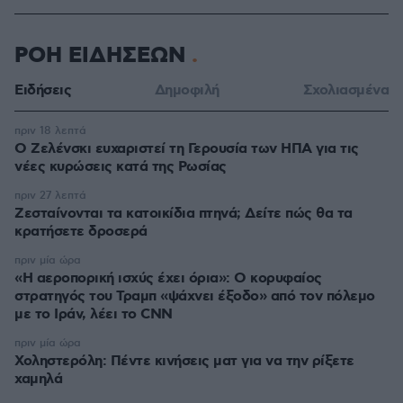
ΡΟΗ ΕΙΔΗΣΕΩΝ
Ειδήσεις
Δημοφιλή
Σχολιασμένα
πριν 18 λεπτά
Ο Ζελένσκι ευχαριστεί τη Γερουσία των ΗΠΑ για τις
νέες κυρώσεις κατά της Ρωσίας
πριν 27 λεπτά
Ζεσταίνονται τα κατοικίδια πτηνά; Δείτε πώς θα τα
κρατήσετε δροσερά
πριν μία ώρα
«Η αεροπορική ισχύς έχει όρια»: Ο κορυφαίος
στρατηγός του Τραμπ «ψάχνει έξοδο» από τον πόλεμο
με το Ιράν, λέει το CNN
πριν μία ώρα
Χοληστερόλη: Πέντε κινήσεις ματ για να την ρίξετε
χαμηλά