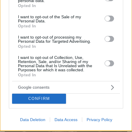
personal data.
grant or deny consent to Google and its third-party tags to
Opted In
use your data for below specified purposes in below Google
consent section.
I want to opt-out of the Sale of my
Personal Data.
Opted In
I want to opt-out of processing my
Personal Data for Targeted Advertising.
Opted In
I want to opt-out of Collection, Use,
Retention, Sale, and/or Sharing of my
Personal Data that Is Unrelated with the
Purposes for which it was collected.
07.08.2026, 18:22
Opted In
«Πόσα θέλεις για το κορίτσι;»: Τουρίστας στην
Κρήτη ζητά... τιμή για να ασελγήσει σε ανήλικη, τι
Google consents
καταγγέλλει ο ιδιοκτήτης επιχείρησης
CONFIRM
Data Deletion
Data Access
Privacy Policy