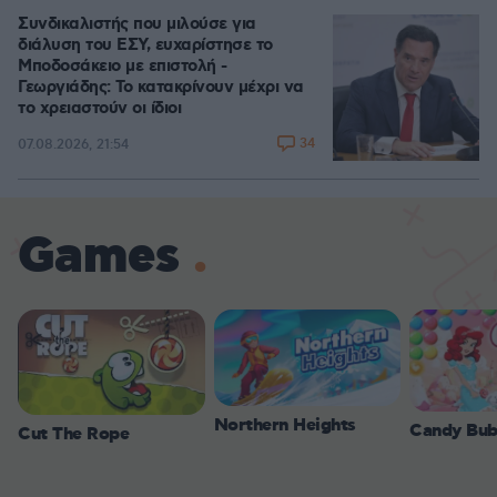
Συνδικαλιστής που μιλούσε για
διάλυση του ΕΣΥ, ευχαρίστησε το
Μποδοσάκειο με επιστολή -
Γεωργιάδης: Το κατακρίνουν μέχρι να
το χρειαστούν οι ίδιοι
34
07.08.2026, 21:54
Games
Northern Heights
Candy Bub
Cut The Rope