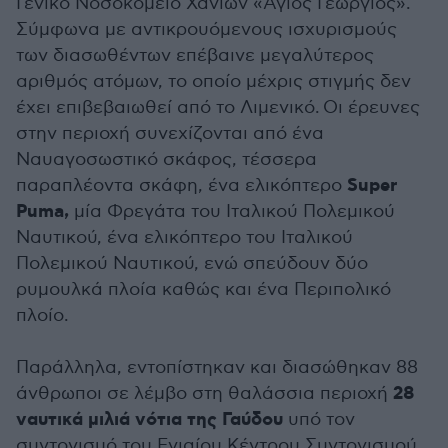
Γενικό Νοσοκομείο Χανίων «Άγιος Γεώργιος».
Σύμφωνα με αντικρουόμενους ισχυρισμούς
των διασωθέντων επέβαινε μεγαλύτερος
αριθμός ατόμων, το οποίο μέχρις στιγμής δεν
έχει επιβεβαιωθεί από το Λιμενικό. Οι έρευνες
στην περιοχή συνεχίζονται από ένα
Ναυαγοσωστικό σκάφος, τέσσερα
Super
παραπλέοντα σκάφη, ένα ελικόπτερο
Puma,
μία Φρεγάτα του Ιταλικού Πολεμικού
Ναυτικού, ένα ελικόπτερο του Ιταλικού
Πολεμικού Ναυτικού, ενώ σπεύδουν δύο
ρυμουλκά πλοία καθώς και ένα Περιπολικό
πλοίο.
Παράλληλα, εντοπίστηκαν και διασώθηκαν 88
28
άνθρωποι σε λέμβο στη θαλάσσια περιοχή
ναυτικά μιλιά νότια της Γαύδου
υπό τον
συντονισμό του Ενιαίου Κέντρου Συντονισμού