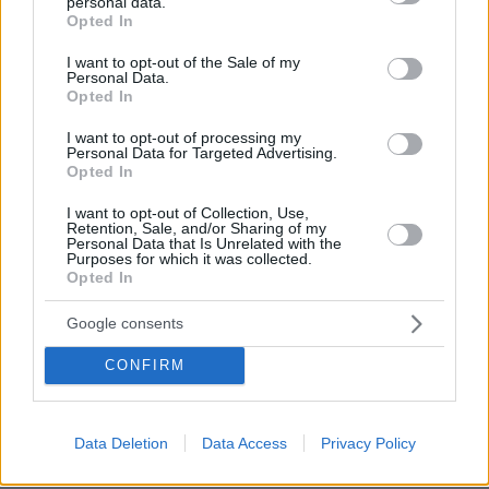
personal data.
grant or deny consent to Google and its third-party tags to
22
08.08.2026, 12:40
Opted In
use your data for below specified purposes in below Google
consent section.
I want to opt-out of the Sale of my
Personal Data.
Opted In
Καρέ-καρέ η ανάλυση του τροχαίου
I want to opt-out of processing my
στις Σέρρες με νεκρούς μητέρα και
Personal Data for Targeted Advertising.
γιο: Τι λέει πραγματογνώμονας στο
Opted In
protothema
I want to opt-out of Collection, Use,
160
08.08.2026, 08:36
Retention, Sale, and/or Sharing of my
Personal Data that Is Unrelated with the
Purposes for which it was collected.
Opted In
Τι έγραφαν οι ξένοι ανταποκριτές σε
Google consents
τηλεγραφήματά τους από τη Μικρά
Ασία το 1921
CONFIRM
20
08.08.2026, 10:26
Data Deletion
Data Access
Privacy Policy