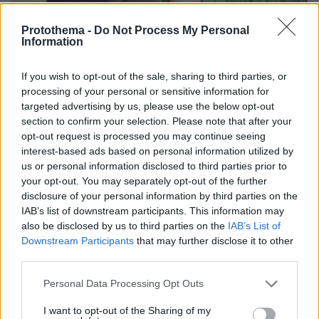
Protothema -
Do Not Process My Personal
Information
08.08.2026, 12:18
Από τη Μόρια στον γάμο, τη ΜΚΟ και την
If you wish to opt-out of the sale, sharing to third parties, or
κατηγορία για φόνο: Η σκοτεινή διαδρομή του
processing of your personal or sensitive information for
26χρονου Αφγανού που σκότωσε τη Βρετανίδα
targeted advertising by us, please use the below opt-out
στην Κυψέλη
section to confirm your selection. Please note that after your
opt-out request is processed you may continue seeing
interest-based ads based on personal information utilized by
Εντοπίστηκε η «Αράχνη» του Άσαντ:
us or personal information disclosed to third parties prior to
Πώς ένα ξεχασμένο σημειωματάριο
your opt-out. You may separately opt-out of the further
οδήγησε στα ίχνη του διαβόητου
disclosure of your personal information by third parties on the
αρχικατασκόπου
IAB’s list of downstream participants. This information may
18
08.08.2026, 10:56
also be disclosed by us to third parties on the
IAB’s List of
Downstream Participants
that may further disclose it to other
third parties.
Βρέθηκε σορός σε σπηλιά κοντά στο
Please note that this website/app uses one or more Google
Personal Data Processing Opt Outs
εκκλησάκι των Αγίων Ισιδώρων στον
services and may gather and store information including but
Λυκαβηττό
not limited to your visit or usage behaviour. You may click to
I want to opt-out of the Sharing of my