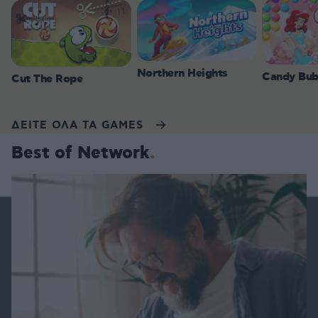
Northern Heights
Candy Bub
Cut The Rope
ΔΕΙΤΕ ΟΛΑ ΤΑ GAMES
Best of Network