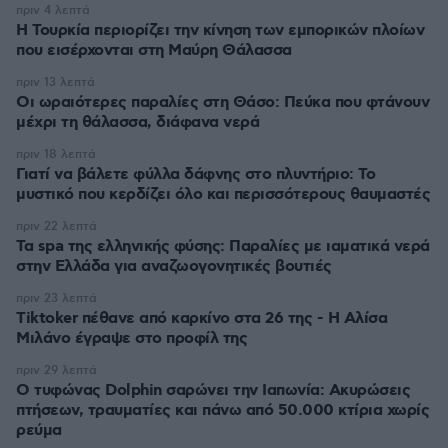
πριν 4 λεπτά
Η Τουρκία περιορίζει την κίνηση των εμπορικών πλοίων
που εισέρχονται στη Μαύρη Θάλασσα
πριν 13 λεπτά
Οι ωραιότερες παραλίες στη Θάσο: Πεύκα που φτάνουν
μέχρι τη θάλασσα, διάφανα νερά
πριν 18 λεπτά
Γιατί να βάλετε φύλλα δάφνης στο πλυντήριο: Το
μυστικό που κερδίζει όλο και περισσότερους θαυμαστές
πριν 22 λεπτά
Τα spa της ελληνικής φύσης: Παραλίες με ιαματικά νερά
στην Ελλάδα για αναζωογονητικές βουτιές
πριν 23 λεπτά
Tiktoker πέθανε από καρκίνο στα 26 της - Η Αλίσα
Μιλάνο έγραψε στο προφίλ της
πριν 29 λεπτά
Ο τυφώνας Dolphin σαρώνει την Ιαπωνία: Ακυρώσεις
πτήσεων, τραυματίες και πάνω από 50.000 κτίρια χωρίς
ρεύμα