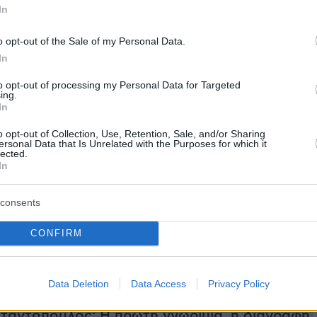
In
o opt-out of the Sale of my Personal Data.
In
er(eexbs1jkdkewvzn, v-d67rw9yk1te9)
to opt-out of processing my Personal Data for Targeted
ing.
In
o opt-out of Collection, Use, Retention, Sale, and/or Sharing
ersonal Data that Is Unrelated with the Purposes for which it
lected.
In
ήμερα:
consents
κατέστρεψε τις σημαντικότερες εγκαταστάσει
CONFIRM
 της Συρίας - Ισχυρές εκρήξεις σήμερα στη
Data Deletion
Data Access
Privacy Policy
ταντόπουλος: Η πρώτη γνωριμία, η διαγραφή,