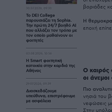
οι ενισχυμέ
βοριάδες κ
30.07.2026, 09:33
Το DEI College
παρουσιάζει τη Sophia.
Η θερμοκρα
Την πρώτη 24/7 βοηθό AI
εποχή επίπε
που αλλάζει τον τρόπο με
τον οποίο μαθαίνουν οι
φοιτητές
03.08.2026, 10:56
Η Smart φοιτητική
κατοικία στην καρδιά της
Ο καιρός 
Αθήνας
οι άνεμοι
29.07.2026, 09:39
Πιο αναλυτι
Διασκεδάζουμε
υπεύθυνα, επιστρέφουμε
νησιά του β
με ασφάλεια
νεφώσεις με
Στην υπόλο