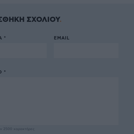
ΣΘΗΚΗ ΣΧΟΛΙΟΥ
 *
EMAIL
 *
υν
2500
χαρακτήρες