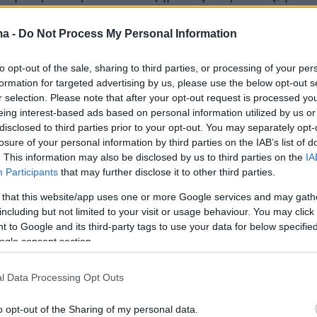
τοπικές βροχές κυρίως στα βόρεια. Λίγα
έσουν στα βόρεια ορεινά.
Οι άνεμοι νότιοι
ma -
Do Not Process My Personal Information
ί έως 5 με 6 και στο βορειοανατολικό Αιγαίο
to opt-out of the sale, sharing to third parties, or processing of your per
έως 7 μποφόρ.
Η θερμοκρασία σε σχετικά
formation for targeted advertising by us, please use the below opt-out s
ην εποχή επίπεδα, θα φτάσει στα βόρεια τους
r selection. Please note that after your opt-out request is processed y
eing interest-based ads based on personal information utilized by us or
θμούς, στην υπόλοιπη χώρα έως 18 με 20 και
disclosed to third parties prior to your opt-out. You may separately opt-
οπικά 21 βαθμούς.
losure of your personal information by third parties on the IAB’s list of
. This information may also be disclosed by us to third parties on the
IA
Participants
that may further disclose it to other third parties.
ή προβλέπονται παροδικές νεφώσεις
, με μικρή
πρόσκαιρης βροχής. Οι άνεμοι νότιοι
 that this website/app uses one or more Google services and may gath
including but not limited to your visit or usage behaviour. You may click 
ί 4 με 5 μποφόρ, η θερμοκρασία έως 19
 to Google and its third-party tags to use your data for below specifi
ogle consent section.
ονίκη προβλέπονται παροδικές νεφώσεις με
l Data Processing Opt Outs
τοπικές βροχές. Οι άνεμοι ασθενείς, η
o opt-out of the Sharing of my personal data.
α έως 15 βαθμούς.