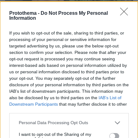
Protothema -
Do Not Process My Personal
Information
If you wish to opt-out of the sale, sharing to third parties, or
processing of your personal or sensitive information for
targeted advertising by us, please use the below opt-out
section to confirm your selection. Please note that after your
opt-out request is processed you may continue seeing
interest-based ads based on personal information utilized by
us or personal information disclosed to third parties prior to
your opt-out. You may separately opt-out of the further
disclosure of your personal information by third parties on the
08.08.2026, 12:18
IAB’s list of downstream participants. This information may
Από τη Μόρια στον γάμο, τη ΜΚΟ και την
also be disclosed by us to third parties on the
IAB’s List of
κατηγορία για φόνο: Η σκοτεινή διαδρομή του
Downstream Participants
that may further disclose it to other
26χρονου Αφγανού που σκότωσε τη Βρετανίδα
third parties.
στην Κυψέλη
Please note that this website/app uses one or more Google
Personal Data Processing Opt Outs
services and may gather and store information including but
not limited to your visit or usage behaviour. You may click to
I want to opt-out of the Sharing of my