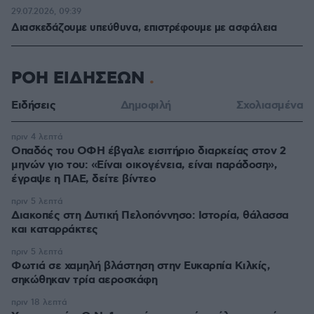
29.07.2026, 09:39
Διασκεδάζουμε υπεύθυνα, επιστρέφουμε με ασφάλεια
ΡΟΗ ΕΙΔΗΣΕΩΝ
Ειδήσεις
Δημοφιλή
Σχολιασμένα
πριν 4 λεπτά
Οπαδός του ΟΦΗ έβγαλε εισιτήριο διαρκείας στον 2
μηνών γιο του: «Είναι οικογένεια, είναι παράδοση»,
έγραψε η ΠΑΕ, δείτε βίντεο
πριν 5 λεπτά
Διακοπές στη Δυτική Πελοπόννησο: Ιστορία, θάλασσα
και καταρράκτες
πριν 5 λεπτά
Φωτιά σε χαμηλή βλάστηση στην Ευκαρπία Κιλκίς,
σηκώθηκαν τρία αεροσκάφη
πριν 18 λεπτά