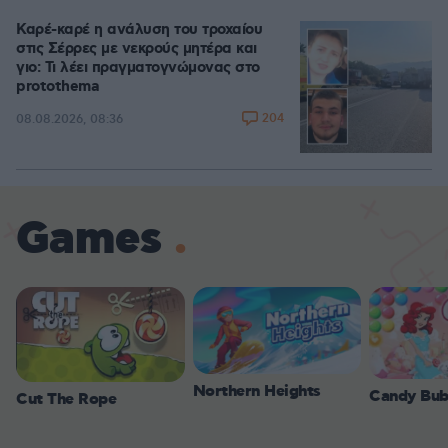
Καρέ-καρέ η ανάλυση του τροχαίου
στις Σέρρες με νεκρούς μητέρα και
γιο: Τι λέει πραγματογνώμονας στο
protothema
204
08.08.2026, 08:36
Games
Northern Heights
Candy Bub
Cut The Rope