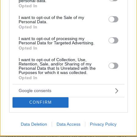
personal data.
grant or deny consent to Google and its third-party tags to
Opted In
use your data for below specified purposes in below Google
consent section.
I want to opt-out of the Sale of my
Personal Data.
Opted In
I want to opt-out of processing my
Personal Data for Targeted Advertising.
Opted In
I want to opt-out of Collection, Use,
Retention, Sale, and/or Sharing of my
Personal Data that Is Unrelated with the
Purposes for which it was collected.
Opted In
Google consents
CONFIRM
08.08.2026, 10:26
Data Deletion
Data Access
Privacy Policy
Τι έγραφαν οι ξένοι ανταποκριτές σε