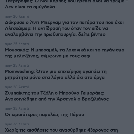
Υπερτροφές: Ο Νο1 καρπός που πρέπει όλοι να τρώμε –
Δεν είναι τα αμύγδαλα
πριν 20 λεπτά
Δάκρυσε ο Άντι Μπέρναμ για τον πατέρα του που έχει
Αλτσχάιμερ: Η αντίδρασή του όταν τον είδε να
αναλαμβάνει την πρωθυπουργία, δείτε βίντεο
πριν 25 λεπτά
Μουσακάς: Η μπεσαμέλ, τα λαχανικά και το τηγάνισμα
της μελιτζάνας, σύμφωνα με τους σεφ
πριν 25 λεπτά
Momwashing: Όταν μια επιχείρηση αγαπάει τη
μητρότητα μόνο στα λόγια αλλά όχι στα έργα
πριν 28 λεπτά
Συμπαίκτης του Τζόλη ο Μπρούνο Γκιμαράες:
Ανακοινώθηκε από την Άρσεναλ ο Βραζιλιάνος
πριν 35 λεπτά
Οι ωραιότερες παραλίες της Πάρου
πριν 36 λεπτά
Χωρίς τις αισθήσεις του ανασύρθηκε 43χρονος στη